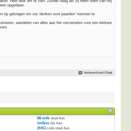
ken. Heel leuk om te zien. Zoveel haag als zij heeft hoeft van mij
deeen opgedaan.
l een tip gekregen om via ‘denken over paarden’ mensen te
uinieren, wandelen van alles aan het verzamelen voor een lekkere
vers.
Antwoord met Citaat
BB code
staat
Aan
Smileys
zijn
Aan
[IMG]
code staat
Aan