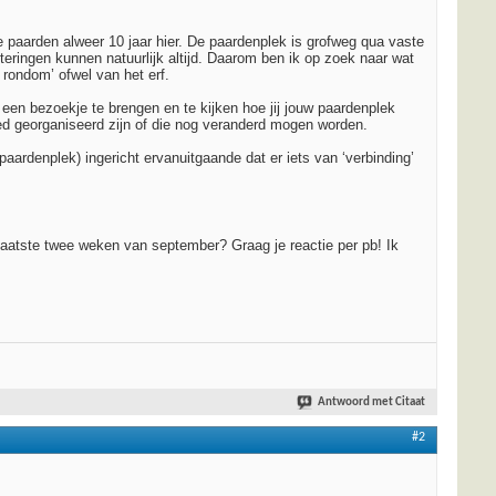
e paarden alweer 10 jaar hier. De paardenplek is grofweg qua vaste
teringen kunnen natuurlijk altijd. Daarom ben ik op zoek naar wat
 rondom’ ofwel van het erf.
een bezoekje te brengen en te kijken hoe jij jouw paardenplek
oed georganiseerd zijn of die nog veranderd mogen worden.
n-paardenplek) ingericht ervanuitgaande dat er iets van ‘verbinding’
 laatste twee weken van september? Graag je reactie per pb! Ik
Antwoord met Citaat
#2