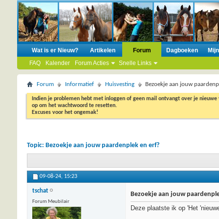
Wat is er Nieuw?
Artikelen
Forum
Dagboeken
Mij
FAQ
Kalender
Forum Acties
Snelle Links
Forum
Informatief
Huisvesting
Bezoekje aan jouw paardenpl
Indien je problemen hebt met inloggen of geen mail ontvangt over je nieuwe
op om het wachtwoord te resetten.
Excuses voor het ongemak!
Topic:
Bezoekje aan jouw paardenplek en erf?
09-08-24,
15:23
tschat
Bezoekje aan jouw paardenple
Forum Meubilair
Deze plaatste ik op 'Het 'nieuw