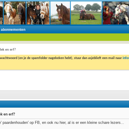
n abonnementen
ek en erf?
 wachtwoord (en je de spamfolder nagekeken hebt), stuur dan asjeblieft een mail naar
inf
k en erf?
e' paardenhouden' op FB, en ook nu hier, al is er een kleine schare lezers...