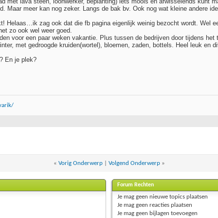
ad met lava steen, loonwerker, beplanting) iets moois en afwisselends kunt ma
oeid. Maar meer kan nog zeker. Langs de bak bv. Ook nog wat kleine andere i
elukt! Helaas…ik zag ook dat die fb pagina eigenlijk weinig bezocht wordt. We
het zo ook wel weer goed.
n voor een paar weken vakantie. Plus tussen de bedrijven door tijdens het t
nter, met gedroogde kruiden(wortel), bloemen, zaden, bottels. Heel leuk en di
? En je plek?
arik/
«
Vorig Onderwerp
|
Volgend Onderwerp
»
Forum Rechten
Je
mag geen
nieuwe topics plaatsen
Je
mag geen
reacties plaatsen
Je
mag geen
bijlagen toevoegen