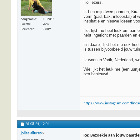
Hoi lezers,
Ik heb mijn twee paarden, Kira
vorm (pad, bak, inloopstal) al 
Aangemeld
Jul 2011
inspiratie en nieuwe ideeen voo
Locatie
Varik
Berichten
2.889
Het lijkt me heel leuk om aan 
hebt ingericht met paarden en 
En daarbij lijkt het me ook heel
is tussen bijvoorbeeld jouw tui
Ik woon in Varik, Nederland, w
Wie lijkt het leuk me (een uur
ben benieuwd.
https://www.instagram.com/fincav
26-08-24,
12:04
jolies allures
Re: Bezoekje aan jouw paarden