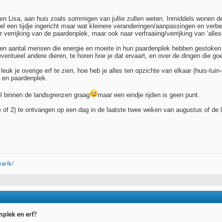
 en Lisa, aan huis zoals sommigen van jullie zullen weten. Inmiddels wonen d
wel een tijdje ingericht maar wat kleinere veranderingen/aanpassingen en verbe
r verrijking van de paardenplek, maar ook naar verfraaiing/verrijking van ‘alles
een aantal mensen die energie en moeite in hun paardenplek hebben gestoken 
eventueel andere dieren, te horen hoe je dat ervaart, en over de dingen die g
 leuk je overige erf te zien, hoe heb je alles ten opzichte van elkaar (huis-tui
n en paardenplek.
el binnen de landsgrenzen graag
maar een eindje rijden is geen punt.
tje of 2) te ontvangen op een dag in de laatste twee weken van augustus of de
arik/
plek en erf?