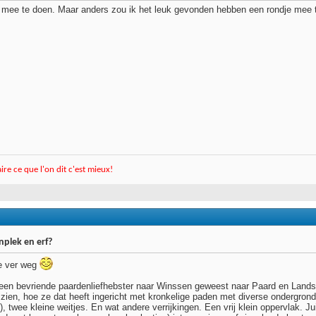
m mee te doen. Maar anders zou ik het leuk gevonden hebben een rondje mee 
faire ce que l'on dit c'est mieux!
plek en erf?
te ver weg
een bevriende paardenliefhebster naar Winssen geweest naar Paard en Landsch
 zien, hoe ze dat heeft ingericht met kronkelige paden met diverse ondergron
d), twee kleine weitjes. En wat andere verrijkingen. Een vrij klein oppervlak. 