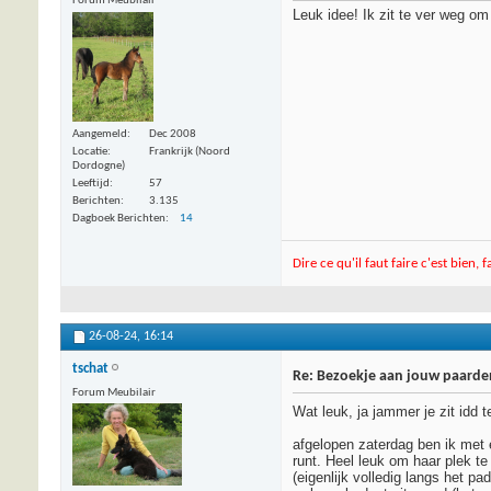
Forum Meubilair
Leuk idee! Ik zit te ver weg o
Aangemeld
Dec 2008
Locatie
Frankrijk (Noord
Dordogne)
Leeftijd
57
Berichten
3.135
Dagboek Berichten
14
Dire ce qu'il faut faire c'est bien, 
26-08-24,
16:14
tschat
Re: Bezoekje aan jouw paarden
Forum Meubilair
Wat leuk, ja jammer je zit idd 
afgelopen zaterdag ben ik met 
runt. Heel leuk om haar plek te
(eigenlijk volledig langs het pa