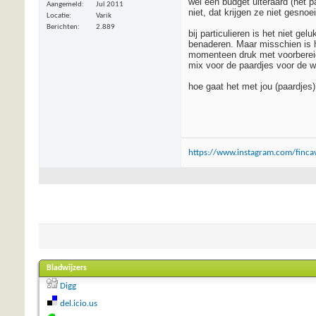
wel een budget uiteraard (het p
Aangemeld
Jul 2011
niet, dat krijgen ze niet gesn
Locatie
Varik
Berichten
2.889
bij particulieren is het niet g
benaderen. Maar misschien is 
momenteen druk met voorbereide
mix voor de paardjes voor de wi
hoe gaat het met jou (paardjes)
https://www.instagram.com/fincav
Bladwijzers
Digg
del.icio.us