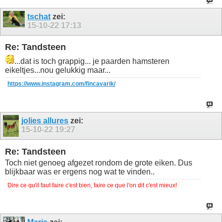
tschat
zei:
15-10-22
17:13
Re: Tandsteen
...dat is toch grappig... je paarden hamsteren
eikeltjes...nou gelukkig maar...
https://www.instagram.com/fincavarik/
jolies allures
zei:
15-10-22
19:27
Re: Tandsteen
Toch niet genoeg afgezet rondom de grote eiken. Dus
blijkbaar was er ergens nog wat te vinden..
Dire ce qu'il faut faire c'est bien, faire ce que l'on dit c'est mieux!