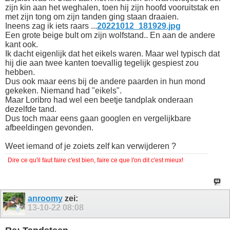
zijn kin aan het weghalen, toen hij zijn hoofd vooruitstak en
met zijn tong om zijn tanden ging staan draaien.
Ineens zag ik iets raars ...
20221012_181929.jpg
Een grote beige bult om zijn wolfstand.. En aan de andere
kant ook.
Ik dacht eigenlijk dat het eikels waren. Maar wel typisch dat
hij die aan twee kanten toevallig tegelijk gespiest zou
hebben.
Dus ook maar eens bij de andere paarden in hun mond
gekeken. Niemand had "eikels".
Maar Loribro had wel een beetje tandplak onderaan
dezelfde tand.
Dus toch maar eens gaan googlen en vergelijkbare
afbeeldingen gevonden.
Weet iemand of je zoiets zelf kan verwijderen ?
Dire ce qu'il faut faire c'est bien, faire ce que l'on dit c'est mieux!
anroomy
zei:
13-10-22
08:08