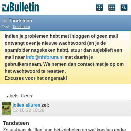
Tandsteen
Topic:
Tandsteen
Indien je problemen hebt met inloggen of geen mail
ontvangt over je nieuwe wachtwoord (en je de
spamfolder nagekeken hebt), stuur dan asjeblieft een
mail naar
info@nhforum.nl
met daarin je
gebruikersnaam. We nemen dan contact met je op om
het wachtwoord te resetten.
Excuses voor het ongemak!
Labels:
Geen
jolies allures
zei:
12-10-22
18:20
Tandsteen
Zojuist was ik Ulani aan het kriebelen en wat korstjes onder