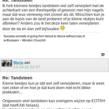
Re: Tandsteen
Ik heb kleinere beetjes tandsteen wel zelf verwijdert met de
achterkant van een theelepeltje of gewoon met mijn nagels
maar dat was verreweg niet zoveel als dit. Misschien kun je
aan de basis van de tand proberen of je kleine stukjes kunt
afbreken? Anders zou ik het deze keer laten verwijderen
door de da en dan zelf bijhouden
Success consists of going from failure to failure without loss of
enthusiasm ~ Winston Churchill
Marja
zei:
13-10-22
22:47
Re: Tandsteen
Kleine beetjes kun je idd wel zelf verwijderen, maar ik weet
niet zeker of en hoe je dat kunt doen met echt dikke
plakkaten...
Ongewoon veel tandsteen kan overigens wijzen op EOTRH
(dat heeft Atli helaas).