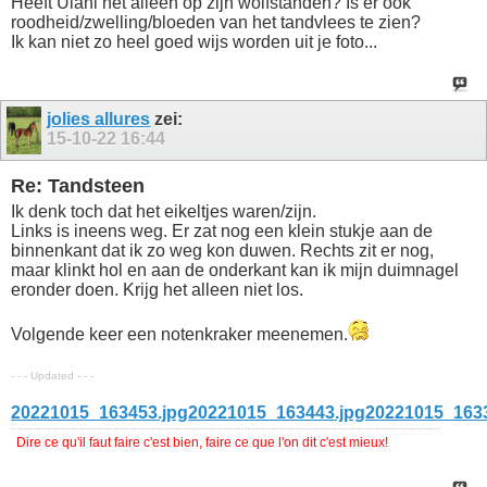
Heeft Ulani het alleen op zijn wolfstanden? Is er ook
roodheid/zwelling/bloeden van het tandvlees te zien?
Ik kan niet zo heel goed wijs worden uit je foto...
jolies allures
zei:
15-10-22
16:44
Re: Tandsteen
Ik denk toch dat het eikeltjes waren/zijn.
Links is ineens weg. Er zat nog een klein stukje aan de
binnenkant dat ik zo weg kon duwen. Rechts zit er nog,
maar klinkt hol en aan de onderkant kan ik mijn duimnagel
eronder doen. Krijg het alleen niet los.
Volgende keer een notenkraker meenemen.
- - - Updated - - -
20221015_163453.jpg
20221015_163443.jpg
20221015_1633
Dire ce qu'il faut faire c'est bien, faire ce que l'on dit c'est mieux!