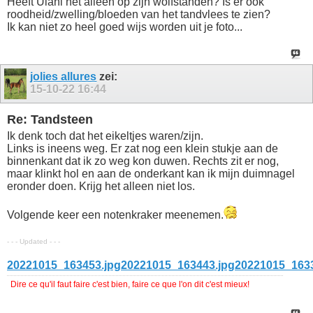
Heeft Ulani het alleen op zijn wolfstanden? Is er ook
roodheid/zwelling/bloeden van het tandvlees te zien?
Ik kan niet zo heel goed wijs worden uit je foto...
jolies allures
zei:
15-10-22
16:44
Re: Tandsteen
Ik denk toch dat het eikeltjes waren/zijn.
Links is ineens weg. Er zat nog een klein stukje aan de
binnenkant dat ik zo weg kon duwen. Rechts zit er nog,
maar klinkt hol en aan de onderkant kan ik mijn duimnagel
eronder doen. Krijg het alleen niet los.
Volgende keer een notenkraker meenemen.
- - - Updated - - -
20221015_163453.jpg
20221015_163443.jpg
20221015_1633
Dire ce qu'il faut faire c'est bien, faire ce que l'on dit c'est mieux!