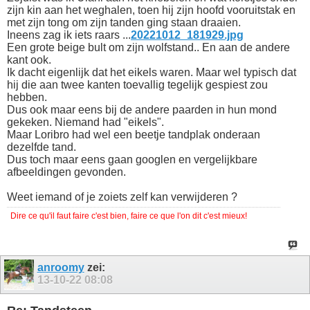
zijn kin aan het weghalen, toen hij zijn hoofd vooruitstak en
met zijn tong om zijn tanden ging staan draaien.
Ineens zag ik iets raars ...
20221012_181929.jpg
Een grote beige bult om zijn wolfstand.. En aan de andere
kant ook.
Ik dacht eigenlijk dat het eikels waren. Maar wel typisch dat
hij die aan twee kanten toevallig tegelijk gespiest zou
hebben.
Dus ook maar eens bij de andere paarden in hun mond
gekeken. Niemand had "eikels".
Maar Loribro had wel een beetje tandplak onderaan
dezelfde tand.
Dus toch maar eens gaan googlen en vergelijkbare
afbeeldingen gevonden.
Weet iemand of je zoiets zelf kan verwijderen ?
Dire ce qu'il faut faire c'est bien, faire ce que l'on dit c'est mieux!
anroomy
zei:
13-10-22
08:08