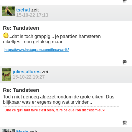
tschat
zei:
15-10-22
17:13
Re: Tandsteen
...dat is toch grappig... je paarden hamsteren
eikeltjes...nou gelukkig maar...
https://www.instagram.com/fincavarik/
jolies allures
zei:
15-10-22
19:27
Re: Tandsteen
Toch niet genoeg afgezet rondom de grote eiken. Dus
blijkbaar was er ergens nog wat te vinden..
Dire ce qu'il faut faire c'est bien, faire ce que l'on dit c'est mieux!