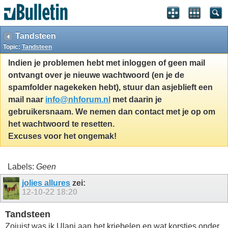
Tandsteen
Topic:
Tandsteen
Indien je problemen hebt met inloggen of geen mail
ontvangt over je nieuwe wachtwoord (en je de
spamfolder nagekeken hebt), stuur dan asjeblieft een
mail naar
info@nhforum.nl
met daarin je
gebruikersnaam. We nemen dan contact met je op om
het wachtwoord te resetten.
Excuses voor het ongemak!
Labels:
Geen
jolies allures
zei:
12-10-22
18:20
Tandsteen
Zojuist was ik Ulani aan het kriebelen en wat korstjes onder