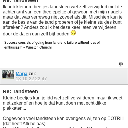
Re: Tandsteen
Ik heb kleinere beetjes tandsteen wel zelf verwijdert met de
achterkant van een theelepeltje of gewoon met mijn nagels
maar dat was verreweg niet zoveel als dit. Misschien kun je
aan de basis van de tand proberen of je kleine stukjes kunt
afbreken? Anders zou ik het deze keer laten verwijderen
door de da en dan zelf bijhouden
Success consists of going from failure to failure without loss of
enthusiasm ~ Winston Churchill
Marja
zei:
13-10-22
22:47
Re: Tandsteen
Kleine beetjes kun je idd wel zelf verwijderen, maar ik weet
niet zeker of en hoe je dat kunt doen met echt dikke
plakkaten...
Ongewoon veel tandsteen kan overigens wijzen op EOTRH
(dat heeft Atli helaas).