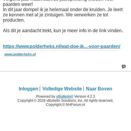
paarden weer!
In dit jaar dompel ik je helemaal onder de kruiden. Je leert
ze kennen met al je zintuigen. We verwerken ze tot
producten.
Als dit je aandacht trekt, kun je meer info in de link vinden.
https://www.polderheks.nl/wat-doe-ik...-voor-paarden/
www.polderheks.nl
Inloggen
Volledige Website
Naar Boven
Powered by
vBulletin®
Version 4.2.3
Copyright © 2026 vBulletin Solutions, Inc. All rights reserved.
Copyright © NHForum.nl