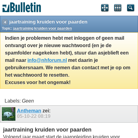
jaartraining kruiden voor paarden
Topic:
jaartraining kruiden voor paarden
Indien je problemen hebt met inloggen of geen mail
ontvangt over je nieuwe wachtwoord (en je de
spamfolder nagekeken hebt), stuur dan asjeblieft een
mail naar
info@nhforum.nl
met daarin je
gebruikersnaam. We nemen dan contact met je op om
het wachtwoord te resetten.
Excuses voor het ongemak!
Labels:
Geen
Antheman
zei:
05-10-22
08:19
jaartraining kruiden voor paarden
Volgend jaar maart start de jaaropleiding kruiden voor