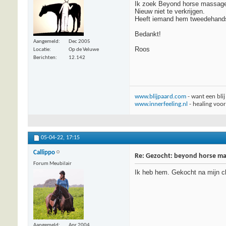
Ik zoek Beyond horse massage
Nieuw niet te verkrijgen.
Heeft iemand hem tweedehand
Bedankt!
Aangemeld
Dec 2005
Roos
Locatie
Op de Veluwe
Berichten
12.142
www.blijpaard.com
- want een bli
www.innerfeeling.nl
- healing voo
05-04-22,
17:15
Callippo
Re: Gezocht: beyond horse m
Forum Meubilair
Ik heb hem. Gekocht na mijn clin
Aangemeld
Apr 2004