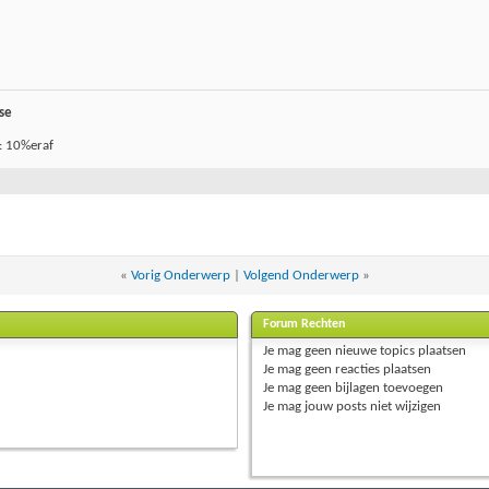
se
: 10%eraf
«
Vorig Onderwerp
|
Volgend Onderwerp
»
Forum Rechten
Je
mag geen
nieuwe topics plaatsen
Je
mag geen
reacties plaatsen
Je
mag geen
bijlagen toevoegen
Je
mag
jouw posts
niet
wijzigen