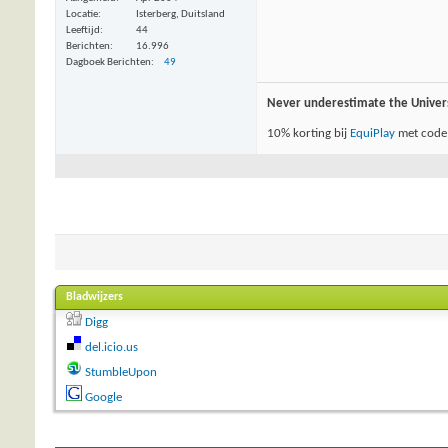
Locatie
Isterberg, Duitsland
Leeftijd
44
Berichten
16.996
Dagboek Berichten
49
Never underestimate the Univer
10% korting bij
EquiPlay
met code
Bladwijzers
Digg
del.icio.us
StumbleUpon
Google