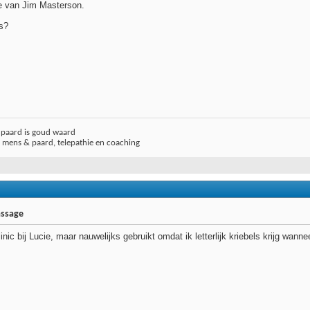
 van Jim Masterson.
s?
j paard is goud waard
r mens & paard, telepathie en coaching
assage
ic bij Lucie, maar nauwelijks gebruikt omdat ik letterlijk kriebels krijg wanne