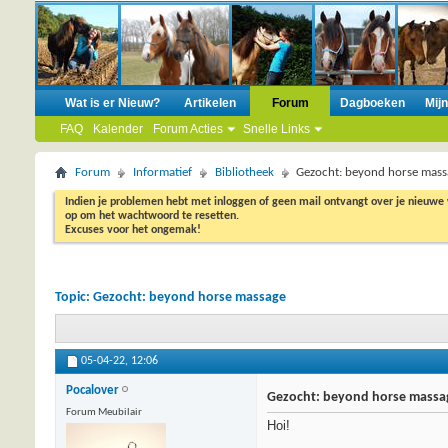
Wat is er Nieuw?
Artikelen
Forum
Dagboeken
Mij
FAQ
Kalender
Forum Acties
Snelle Links
Forum
Informatief
Bibliotheek
Gezocht: beyond horse mass
Indien je problemen hebt met inloggen of geen mail ontvangt over je nieuwe
op om het wachtwoord te resetten.
Excuses voor het ongemak!
Topic:
Gezocht: beyond horse massage
05-04-22,
12:06
Pocalover
Gezocht: beyond horse massa
Forum Meubilair
Hoi!