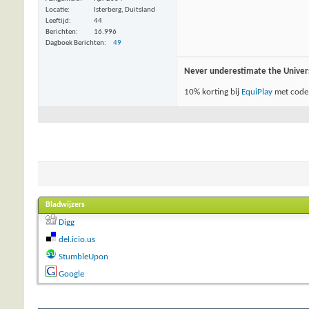
Locatie
Isterberg, Duitsland
Leeftijd
44
Berichten
16.996
Dagboek Berichten
49
Never underestimate the Univer
10% korting bij
EquiPlay
met code
Bladwijzers
Digg
del.icio.us
StumbleUpon
Google