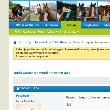
Wat is er Nieuw?
Artikelen
Forum
Dagboeken
Mij
FAQ
Kalender
Forum Acties
Snelle Links
Forum
Informatief
Bibliotheek
Gezocht: beyond horse mass
Indien je problemen hebt met inloggen of geen mail ontvangt over je nieuwe
op om het wachtwoord te resetten.
Excuses voor het ongemak!
Topic:
Gezocht: beyond horse massage
05-04-22,
12:06
Pocalover
Gezocht: beyond horse massa
Forum Meubilair
Hoi!