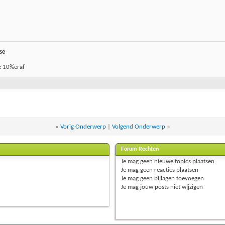
se
: 10%eraf
«
Vorig Onderwerp
|
Volgend Onderwerp
»
Forum Rechten
Je
mag geen
nieuwe topics plaatsen
Je
mag geen
reacties plaatsen
Je
mag geen
bijlagen toevoegen
Je
mag
jouw posts
niet
wijzigen