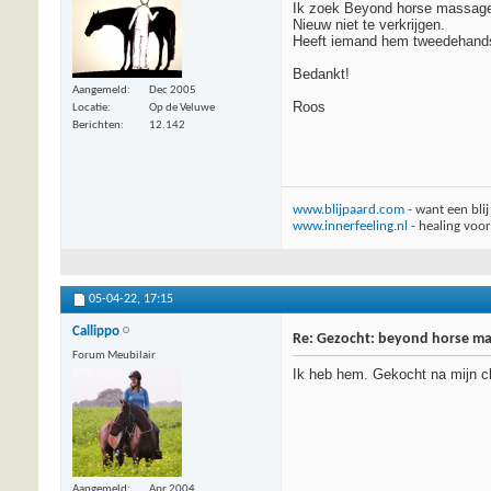
Ik zoek Beyond horse massage
Nieuw niet te verkrijgen.
Heeft iemand hem tweedehand
Bedankt!
Aangemeld
Dec 2005
Roos
Locatie
Op de Veluwe
Berichten
12.142
www.blijpaard.com
- want een bli
www.innerfeeling.nl
- healing voo
05-04-22,
17:15
Callippo
Re: Gezocht: beyond horse m
Forum Meubilair
Ik heb hem. Gekocht na mijn clin
Aangemeld
Apr 2004