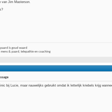
 van Jim Masterson.
s?
j paard is goud waard
r mens & paard, telepathie en coaching
assage
ic bij Lucie, maar nauwelijks gebruikt omdat ik letterlijk kriebels krijg wanne