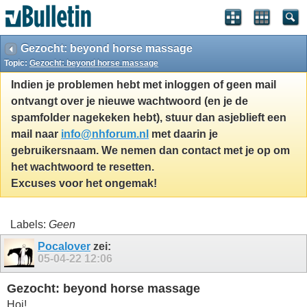
Gezocht: beyond horse massage
Topic:
Gezocht: beyond horse massage
Indien je problemen hebt met inloggen of geen mail
ontvangt over je nieuwe wachtwoord (en je de
spamfolder nagekeken hebt), stuur dan asjeblieft een
mail naar
info@nhforum.nl
met daarin je
gebruikersnaam. We nemen dan contact met je op om
het wachtwoord te resetten.
Excuses voor het ongemak!
Labels:
Geen
Pocalover
zei:
05-04-22
12:06
Gezocht: beyond horse massage
Hoi!