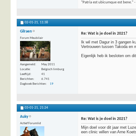
"Patria est ubicumque est bene." -
02-01-21,
11:38
Gilraen
Re: Wat is je doel in 2021?
Forum Meubilair
Ik wil met Dagur in 3 gangen ku
Vertrouwen tussen Takoda en mi
Eigenlijk heb ik besloten om di
Aangemeld
May 2011
Locatie
Belgisch limburg
Leeftijd
41
Berichten
6.741
Dagboek Berichten
19
03-01-21,
21:24
Auky
Re: Wat is je doel in 2021?
Actief Forumlid
Mijn doel voor dit jaar met Lu
een clinic willen van Arne Koet