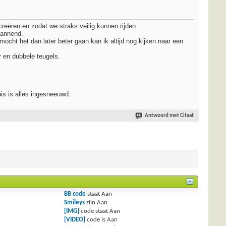
reëren en zodat we straks veilig kunnen rijden.
pannend.
ocht het dan later beter gaan kan ik altijd nog kijken naar een
r en dubbele teugels.
is is alles ingesneeuwd.
Antwoord met Citaat
BB code
staat
Aan
Smileys
zijn
Aan
[IMG]
code staat
Aan
[VIDEO]
code is
Aan