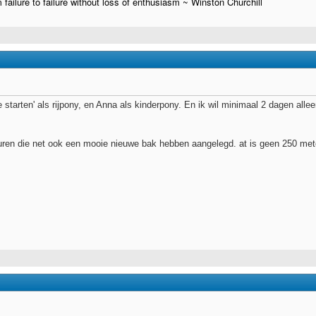
failure to failure without loss of enthusiasm ~ Winston Churchill
e starten' als rijpony, en Anna als kinderpony. En ik wil minimaal 2 dagen al
ren die net ook een mooie nieuwe bak hebben aangelegd. at is geen 250 met