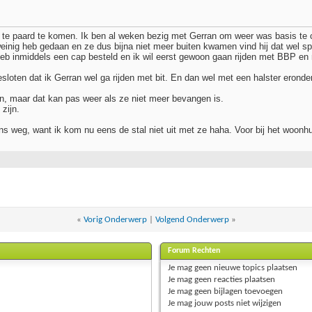
 te paard te komen. Ik ben al weken bezig met Gerran om weer was basis te c
weinig heb gedaan en ze dus bijna niet meer buiten kwamen vind hij dat wel s
eb inmiddels een cap besteld en ik wil eerst gewoon gaan rijden met BBP en m
besloten dat ik Gerran wel ga rijden met bit. En dan wel met een halster eronde
en, maar dat kan pas weer als ze niet meer bevangen is.
zijn.
 weg, want ik kom nu eens de stal niet uit met ze haha. Voor bij het woonhu
«
Vorig Onderwerp
|
Volgend Onderwerp
»
Forum Rechten
Je
mag geen
nieuwe topics plaatsen
Je
mag geen
reacties plaatsen
Je
mag geen
bijlagen toevoegen
Je
mag
jouw posts
niet
wijzigen