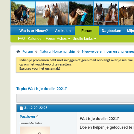
Wat is er Nieuw?
Artikelen
Forum
Dagboeken
Mij
FAQ
Kalender
Forum Acties
Snelle Links
Forum
Natural Horsemanship
Nieuwe oefeningen en challenge
Indien je problemen hebt met inloggen of geen mail ontvangt over je nieuwe
op om het wachtwoord te resetten.
Excuses voor het ongemak!
Topic:
Wat is je doel in 2021?
31-12-20,
22:23
Pocalover
Wat is je doel in 2021?
Forum Meubilair
Doelen helpen je gefocused te 