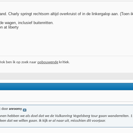
nd. Charly springt rechtsom altijd overkruist of in de linkergalop aan. (Toen i
de wagen, inclusief buitenritten.
n at liberty
 Ook ben ik op zoek naar
opbouwende
kritiek.
t door
anroomy
nnen hebben we als doel dat we de Vulkanring Vogelsberg tour gaan wanderreiten. 
een dat we willen gaan. Ik kijk er al naar uit, misschien dit voorjaar.