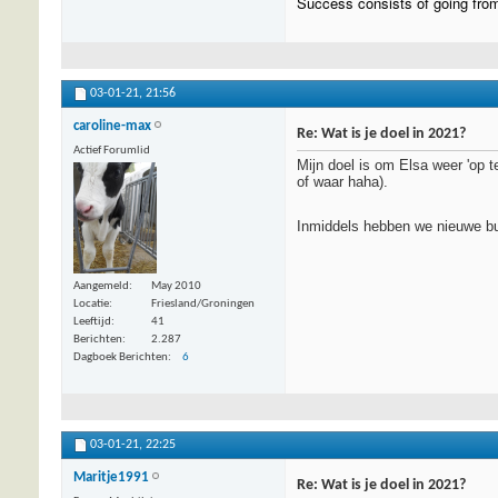
Success consists of going from 
03-01-21,
21:56
caroline-max
Re: Wat is je doel in 2021?
Actief Forumlid
Mijn doel is om Elsa weer 'op t
of waar haha).
Inmiddels hebben we nieuwe bu
Aangemeld
May 2010
Locatie
Friesland/Groningen
Leeftijd
41
Berichten
2.287
Dagboek Berichten
6
03-01-21,
22:25
Maritje1991
Re: Wat is je doel in 2021?