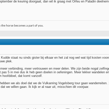
september de keuring doorgaat, dan wil ik graag met Orfeu en Paladin deelne
 the horse becomes a part of you.
De Kudde staat nu sinds gister bij elkaar en het zal nog wel wat tijd kosten vo
uwe plek.
 meer verbinding, meer vertrouwen en meer delen. We zijn beide nogal zelfi
t pas 5 in mei dus ik heb geen doelen in oefeningen. Meer lekker wandelen en
n hoofddoel, dat komt vanzelf.
hebben we als doel dat we de Vulkanring Vogelsberg tour gaan wanderreiten.
at we willen gaan. Ik kijk er al naar uit, misschien dit voorjaar.