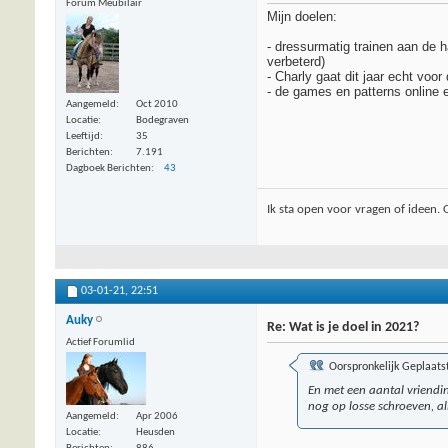
Forum Meubilair
Mijn doelen:
- dressurmatig trainen aan de ha
verbeterd)
- Charly gaat dit jaar echt voor 
- de games en patterns online e
Aangemeld
Oct 2010
Locatie
Bodegraven
Leeftijd
35
Berichten
7.191
Dagboek Berichten
43
Ik sta open voor vragen of ideen.
03-01-21,
22:51
Auky
Re: Wat is je doel in 2021?
Actief Forumlid
Oorspronkelijk Geplaats
En met een aantal vriendi
nog op losse schroeven, all
Aangemeld
Apr 2006
Locatie
Heusden