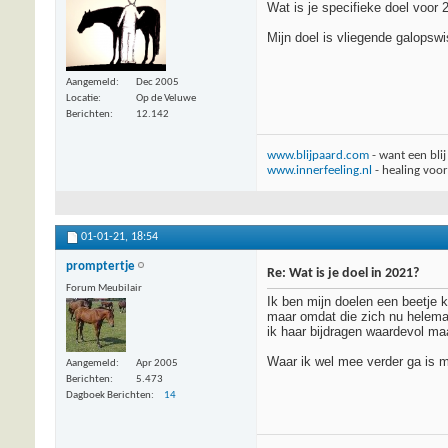
Wat is je specifieke doel voor 
Mijn doel is vliegende galopsw
Aangemeld
Dec 2005
Locatie
Op de Veluwe
Berichten
12.142
www.blijpaard.com
- want een bli
www.innerfeeling.nl
- healing voo
01-01-21,
18:54
promptertje
Re: Wat is je doel in 2021?
Forum Meubilair
Ik ben mijn doelen een beetje k
maar omdat die zich nu helemaa
ik haar bijdragen waardevol ma
Waar ik wel mee verder ga is mi
Aangemeld
Apr 2005
Berichten
5.473
Dagboek Berichten
14