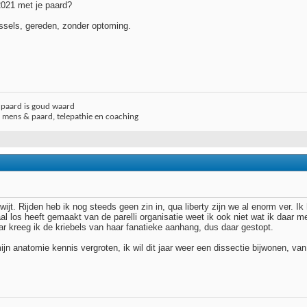
2021 met je paard?
issels, gereden, zonder optoming.
j paard is goud waard
r mens & paard, telepathie en coaching
wijt. Rijden heb ik nog steeds geen zin in, qua liberty zijn we al enorm ver.
l los heeft gemaakt van de parelli organisatie weet ik ook niet wat ik daar 
ar kreeg ik de kriebels van haar fanatieke aanhang, dus daar gestopt.
jn anatomie kennis vergroten, ik wil dit jaar weer een dissectie bijwonen, va