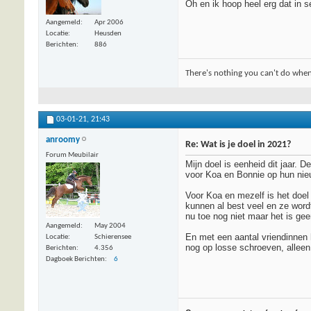
Oh en ik hoop heel erg dat in 
Aangemeld
Apr 2006
Locatie
Heusden
Berichten
886
There's nothing you can't do when
03-01-21,
21:43
anroomy
Re: Wat is je doel in 2021?
Forum Meubilair
Mijn doel is eenheid dit jaar. 
voor Koa en Bonnie op hun nie
Voor Koa en mezelf is het doel
kunnen al best veel en ze word
nu toe nog niet maar het is gee
Aangemeld
May 2004
En met een aantal vriendinnen 
Locatie
Schierensee
nog op losse schroeven, alleen d
Berichten
4.356
Dagboek Berichten
6