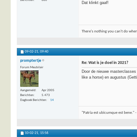
Berichten
886
Dat klinkt gaaf!
There's nothing you can't do when
09-02-21,
09:40
promptertje
Re: Wat is je doel in 2021?
Forum Meubilair
Door de nieuwe masterclasses van
like a horse) en augustus (Gett
Aangemeld
Apr 2005
Berichten
5.473
Dagboek Berichten
14
"Patria est ubicumque est bene." -
10-02-21,
15:56