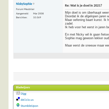
NickySophie
Re: Wat is je doel in 2021?
Forum Meubilair
Mijn doel is om überhaupt weer
Aangemeld
Mar 2008
Doordat ik de afgelopen jaren 
Berichten
10.069
Maar oefening baart kunst. Ik h
zadel.
Ik heb voor het eerst in jaren 
En met Nicky wil ik gaan fiets
Sophie mag gewoon lekker oud 
Maar eerst de sneeuw maar eens
Bladwijzers
Digg
del.icio.us
StumbleUpon