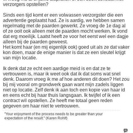
verzorgers opstellen?
Sinds een tijd komt er een volwassen verzorgster die een
advertentie geplaatst had. Ze is aardig, we hebben samen
regelmatig met de paarden gewerkt. Ze vroeg de 1e dag al
of ze ooit ook alleen met de paarden mocht werken. Ik vond
dat erg moeilijk. Laatst heeft ze voor het eerst wel een dagje
alleen bij de paarden geweest.
Het komt haar (en mij eigenlijk ook) goed uit als ze dat vaker
kon doen, maar de enige manier is dat ze een sleutel krijgt
van mijn locatie.
Ik denk dat ze echt een aardige meid is en dat ze te
vertrouwen is, maar ik weet ook dat ik dat soms wat snel
denk. Daarom vroeg ik me af hoe anderen dit doen? Het zou
bij mij vooral om grondwerk gaan want mijn zadels liggen
niet op locatie. Zelf denk ik aan toch een kopie van haar id
en eens echt bij haar thuis langsgaan. Ik twijfel of ik een
contract wil opstellen. Ze heeft me totaal geen reden
gegeven om haar niet te vertrouwen.
"Your enjoyment of the process needs to be greater than your
expectation of the result." (Karen Rohlf)