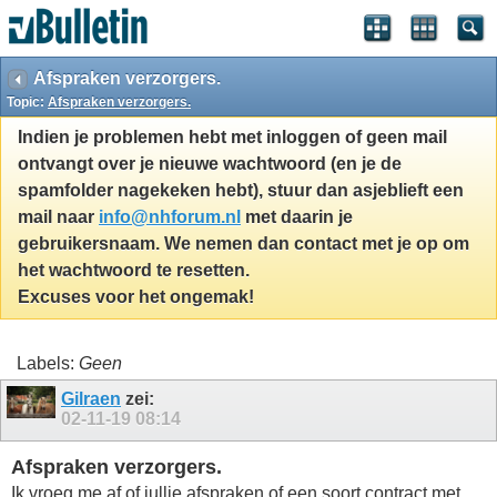
Afspraken verzorgers.
Topic:
Afspraken verzorgers.
Indien je problemen hebt met inloggen of geen mail
ontvangt over je nieuwe wachtwoord (en je de
spamfolder nagekeken hebt), stuur dan asjeblieft een
mail naar
info@nhforum.nl
met daarin je
gebruikersnaam. We nemen dan contact met je op om
het wachtwoord te resetten.
Excuses voor het ongemak!
Labels:
Geen
Gilraen
zei:
02-11-19
08:14
Afspraken verzorgers.
Ik vroeg me af of jullie afspraken of een soort contract met