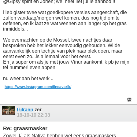
@Gipsy spirit en Jorien; wel heel lief jullie aanbod !!
Heb gister twee wat goedkopere versies aangeschaft, die
zullen vandaag/morgen wel komen, dus nog tijd om te
oefenen, en ik laat ze wat wennen aan langer op het gras
inmiddels...
We overnachten op de Mossel, twee nachtjes daar
besproken heb het lekker eenvoudig gehouden. Wilde
aanvankelijk een tochtje van plek naar plek doen, maar
eerst even zo...is allemaal voor het eerst.
En ja super om als je met jouw Vinur aankomt ik pb je mijn
tel nummer! even appen.
nu weer aan het werk ..
https://www.instagram.com/fincavarik/
Gilraen
zei:
18-10-19
22:38
Re: graasmasker
Zowel JJ als Natiya hebben wel eens graasmaskers