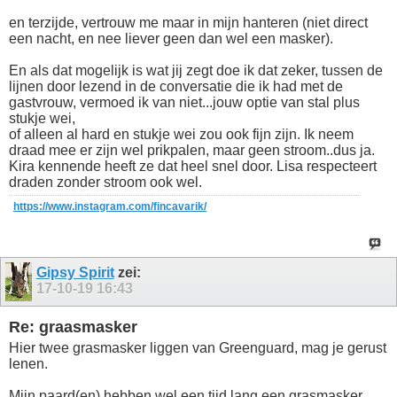
en terzijde, vertrouw me maar in mijn hanteren (niet direct
een nacht, en nee liever geen dan wel een masker).
En als dat mogelijk is wat jij zegt doe ik dat zeker, tussen de
lijnen door lezend in de conversatie die ik had met de
gastvrouw, vermoed ik van niet...jouw optie van stal plus
stukje wei,
of alleen al hard en stukje wei zou ook fijn zijn. Ik neem
draad mee er zijn wel prikpalen, maar geen stroom..dus ja.
Kira kennende heeft ze dat heel snel door. Lisa respecteert
draden zonder stroom ook wel.
https://www.instagram.com/fincavarik/
Gipsy Spirit
zei:
17-10-19
16:43
Re: graasmasker
Hier twee grasmasker liggen van Greenguard, mag je gerust
lenen.
Mijn paard(en) hebben wel een tijd lang een grasmasker