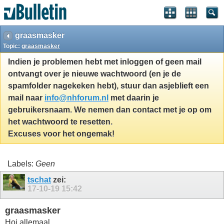
graasmasker
Topic:
graasmasker
Indien je problemen hebt met inloggen of geen mail
ontvangt over je nieuwe wachtwoord (en je de
spamfolder nagekeken hebt), stuur dan asjeblieft een
mail naar
info@nhforum.nl
met daarin je
gebruikersnaam. We nemen dan contact met je op om
het wachtwoord te resetten.
Excuses voor het ongemak!
Labels:
Geen
tschat
zei:
17-10-19
15:42
graasmasker
Hoi allemaal,