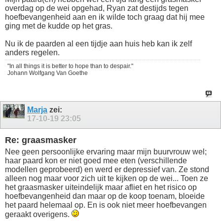
overdag op de wei opgehad, Ryan zat destijds tegen
hoefbevangenheid aan en ik wilde toch graag dat hij mee
ging met de kudde op het gras.
Nu ik de paarden al een tijdje aan huis heb kan ik zelf
anders regelen.
"In all things it is better to hope than to despair."
Johann Wolfgang Van Goethe
Marja
zei:
17-10-19
23:05
Re: graasmasker
Nee geen persoonlijke ervaring maar mijn buurvrouw wel;
haar paard kon er niet goed mee eten (verschillende
modellen geprobeerd) en werd er depressief van. Ze stond
alleen nog maar voor zich uit te kijken op de wei... Toen ze
het graasmasker uiteindelijk maar afliet en het risico op
hoefbevangenheid dan maar op de koop toenam, bloeide
het paard helemaal op. En is ook niet meer hoefbevangen
geraakt overigens.