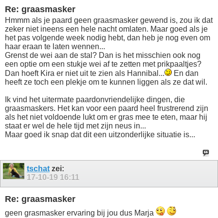
Re: graasmasker
Hmmm als je paard geen graasmasker gewend is, zou ik dat
zeker niet ineens een hele nacht omlaten. Maar goed als je
het pas volgende week nodig hebt, dan heb je nog even om
haar eraan te laten wennen...
Grenst de wei aan de stal? Dan is het misschien ook nog
een optie om een stukje wei af te zetten met prikpaaltjes?
Dan hoeft Kira er niet uit te zien als Hannibal...
En dan
heeft ze toch een plekje om te kunnen liggen als ze dat wil.
Ik vind het uitermate paardonvriendelijke dingen, die
graasmaskers. Het kan voor een paard heel frustrerend zijn
als het niet voldoende lukt om er gras mee te eten, maar hij
staat er wel de hele tijd met zijn neus in...
Maar goed ik snap dat dit een uitzonderlijke situatie is...
tschat
zei:
17-10-19
16:11
Re: graasmasker
geen grasmasker ervaring bij jou dus Marja