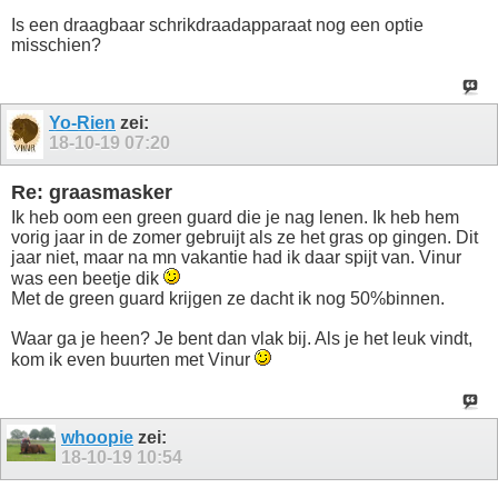
Is een draagbaar schrikdraadapparaat nog een optie
misschien?
Yo-Rien
zei:
18-10-19
07:20
Re: graasmasker
Ik heb oom een green guard die je nag lenen. Ik heb hem
vorig jaar in de zomer gebruijt als ze het gras op gingen. Dit
jaar niet, maar na mn vakantie had ik daar spijt van. Vinur
was een beetje dik
Met de green guard krijgen ze dacht ik nog 50%binnen.
Waar ga je heen? Je bent dan vlak bij. Als je het leuk vindt,
kom ik even buurten met Vinur
whoopie
zei:
18-10-19
10:54