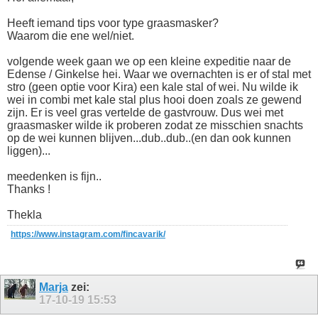
Heeft iemand tips voor type graasmasker?
Waarom die ene wel/niet.
volgende week gaan we op een kleine expeditie naar de
Edense / Ginkelse hei. Waar we overnachten is er of stal met
stro (geen optie voor Kira) een kale stal of wei. Nu wilde ik
wei in combi met kale stal plus hooi doen zoals ze gewend
zijn. Er is veel gras vertelde de gastvrouw. Dus wei met
graasmasker wilde ik proberen zodat ze misschien snachts
op de wei kunnen blijven...dub..dub..(en dan ook kunnen
liggen)...
meedenken is fijn..
Thanks !
Thekla
https://www.instagram.com/fincavarik/
Marja
zei:
17-10-19
15:53