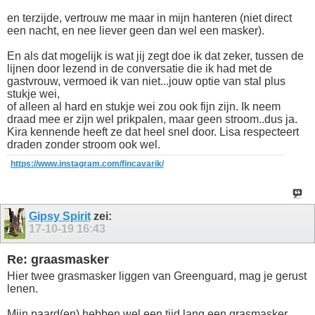
en terzijde, vertrouw me maar in mijn hanteren (niet direct
een nacht, en nee liever geen dan wel een masker).
En als dat mogelijk is wat jij zegt doe ik dat zeker, tussen de
lijnen door lezend in de conversatie die ik had met de
gastvrouw, vermoed ik van niet...jouw optie van stal plus
stukje wei,
of alleen al hard en stukje wei zou ook fijn zijn. Ik neem
draad mee er zijn wel prikpalen, maar geen stroom..dus ja.
Kira kennende heeft ze dat heel snel door. Lisa respecteert
draden zonder stroom ook wel.
https://www.instagram.com/fincavarik/
Gipsy Spirit
zei:
17-10-19
16:43
Re: graasmasker
Hier twee grasmasker liggen van Greenguard, mag je gerust
lenen.
Mijn paard(en) hebben wel een tijd lang een grasmasker