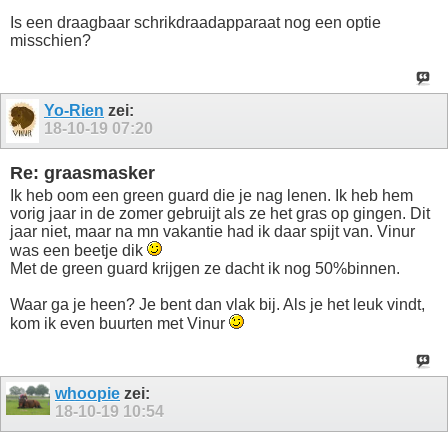
Is een draagbaar schrikdraadapparaat nog een optie
misschien?
Yo-Rien
zei:
18-10-19
07:20
Re: graasmasker
Ik heb oom een green guard die je nag lenen. Ik heb hem
vorig jaar in de zomer gebruijt als ze het gras op gingen. Dit
jaar niet, maar na mn vakantie had ik daar spijt van. Vinur
was een beetje dik
Met de green guard krijgen ze dacht ik nog 50%binnen.
Waar ga je heen? Je bent dan vlak bij. Als je het leuk vindt,
kom ik even buurten met Vinur
whoopie
zei:
18-10-19
10:54