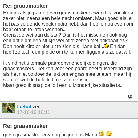
Re: graasmasker
Hmmm als je paard geen graasmasker gewend is, zou ik dat
zeker niet ineens een hele nacht omlaten. Maar goed als je
het pas volgende week nodig hebt, dan heb je nog even om
haar eraan te laten wennen...
Grenst de wei aan de stal? Dan is het misschien ook nog
een optie om een stukje wei af te zetten met prikpaaltjes?
Dan hoeft Kira er niet uit te zien als Hannibal...
En dan
heeft ze toch een plekje om te kunnen liggen als ze dat wil.
Ik vind het uitermate paardonvriendelijke dingen, die
graasmaskers. Het kan voor een paard heel frustrerend zijn
als het niet voldoende lukt om er gras mee te eten, maar hij
staat er wel de hele tijd met zijn neus in...
Maar goed ik snap dat dit een uitzonderlijke situatie is...
tschat
zei:
17-10-19
16:11
Re: graasmasker
geen grasmasker ervaring bij jou dus Marja