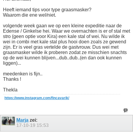
Heeft iemand tips voor type graasmasker?
Waarom die ene wel/niet.
volgende week gaan we op een kleine expeditie naar de
Edense / Ginkelse hei. Waar we overnachten is er of stal met
stro (geen optie voor Kira) een kale stal of wei. Nu wilde ik
wei in combi met kale stal plus hooi doen zoals ze gewend
zijn. Er is veel gras vertelde de gastvrouw. Dus wei met
graasmasker wilde ik proberen zodat ze misschien snachts
op de wei kunnen blijven...dub..dub..(en dan ook kunnen
liggen)...
meedenken is fijn..
Thanks !
Thekla
https://www.instagram.com/fincavarik/
Marja
zei:
17-10-19
15:53