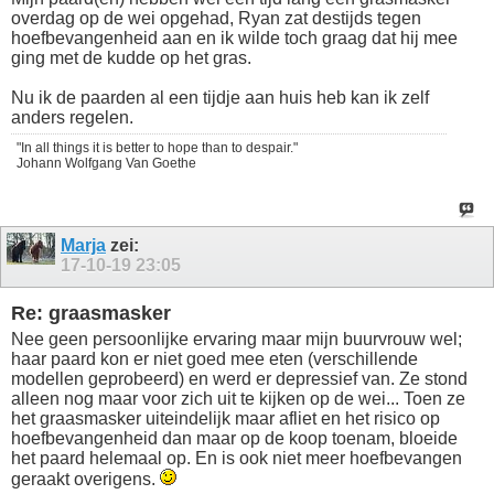
overdag op de wei opgehad, Ryan zat destijds tegen
hoefbevangenheid aan en ik wilde toch graag dat hij mee
ging met de kudde op het gras.
Nu ik de paarden al een tijdje aan huis heb kan ik zelf
anders regelen.
"In all things it is better to hope than to despair."
Johann Wolfgang Van Goethe
Marja
zei:
17-10-19
23:05
Re: graasmasker
Nee geen persoonlijke ervaring maar mijn buurvrouw wel;
haar paard kon er niet goed mee eten (verschillende
modellen geprobeerd) en werd er depressief van. Ze stond
alleen nog maar voor zich uit te kijken op de wei... Toen ze
het graasmasker uiteindelijk maar afliet en het risico op
hoefbevangenheid dan maar op de koop toenam, bloeide
het paard helemaal op. En is ook niet meer hoefbevangen
geraakt overigens.