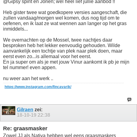
@Gipsy spirit en Jorien; wel heel lief jullie aanbod !!
Heb gister twee wat goedkopere versies aangeschaft, die
zullen vandaag/morgen wel komen, dus nog tijd om te
oefenen, en ik laat ze wat wennen aan langer op het gras
inmiddels...
We overnachten op de Mossel, twee nachtjes daar
besproken heb het lekker eenvoudig gehouden. Wilde
aanvankelijk een tochtje van plek naar plek doen, maar
eerst even zo...is allemaal voor het eerst.
En ja super om als je met jouw Vinur aankomt ik pb je mijn
tel nummer! even appen.
nu weer aan het werk ..
https://www.instagram.com/fincavarik/
Gilraen
zei:
18-10-19
22:38
Re: graasmasker
Zowel JJ als Natiya hebben wel eens graasmaskers