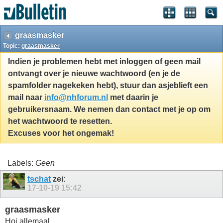
graasmasker
Topic:
graasmasker
Indien je problemen hebt met inloggen of geen mail
ontvangt over je nieuwe wachtwoord (en je de
spamfolder nagekeken hebt), stuur dan asjeblieft een
mail naar
info@nhforum.nl
met daarin je
gebruikersnaam. We nemen dan contact met je op om
het wachtwoord te resetten.
Excuses voor het ongemak!
Labels:
Geen
tschat
zei:
17-10-19
15:42
graasmasker
Hoi allemaal,