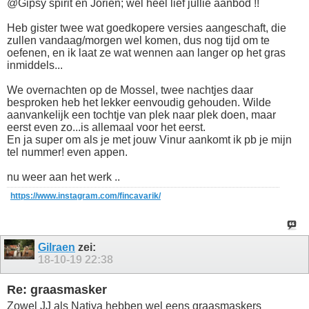
@Gipsy spirit en Jorien; wel heel lief jullie aanbod !!
Heb gister twee wat goedkopere versies aangeschaft, die
zullen vandaag/morgen wel komen, dus nog tijd om te
oefenen, en ik laat ze wat wennen aan langer op het gras
inmiddels...
We overnachten op de Mossel, twee nachtjes daar
besproken heb het lekker eenvoudig gehouden. Wilde
aanvankelijk een tochtje van plek naar plek doen, maar
eerst even zo...is allemaal voor het eerst.
En ja super om als je met jouw Vinur aankomt ik pb je mijn
tel nummer! even appen.
nu weer aan het werk ..
https://www.instagram.com/fincavarik/
Gilraen
zei:
18-10-19
22:38
Re: graasmasker
Zowel JJ als Natiya hebben wel eens graasmaskers