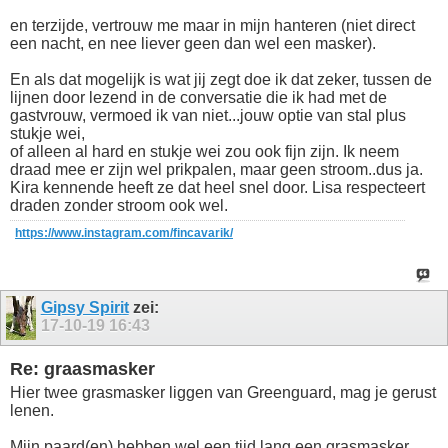
en terzijde, vertrouw me maar in mijn hanteren (niet direct
een nacht, en nee liever geen dan wel een masker).
En als dat mogelijk is wat jij zegt doe ik dat zeker, tussen de
lijnen door lezend in de conversatie die ik had met de
gastvrouw, vermoed ik van niet...jouw optie van stal plus
stukje wei,
of alleen al hard en stukje wei zou ook fijn zijn. Ik neem
draad mee er zijn wel prikpalen, maar geen stroom..dus ja.
Kira kennende heeft ze dat heel snel door. Lisa respecteert
draden zonder stroom ook wel.
https://www.instagram.com/fincavarik/
Gipsy Spirit
zei:
17-10-19
16:43
Re: graasmasker
Hier twee grasmasker liggen van Greenguard, mag je gerust
lenen.
Mijn paard(en) hebben wel een tijd lang een grasmasker