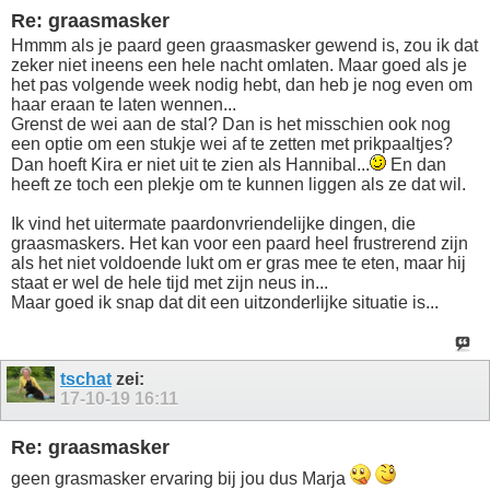
Re: graasmasker
Hmmm als je paard geen graasmasker gewend is, zou ik dat
zeker niet ineens een hele nacht omlaten. Maar goed als je
het pas volgende week nodig hebt, dan heb je nog even om
haar eraan te laten wennen...
Grenst de wei aan de stal? Dan is het misschien ook nog
een optie om een stukje wei af te zetten met prikpaaltjes?
Dan hoeft Kira er niet uit te zien als Hannibal...
En dan
heeft ze toch een plekje om te kunnen liggen als ze dat wil.
Ik vind het uitermate paardonvriendelijke dingen, die
graasmaskers. Het kan voor een paard heel frustrerend zijn
als het niet voldoende lukt om er gras mee te eten, maar hij
staat er wel de hele tijd met zijn neus in...
Maar goed ik snap dat dit een uitzonderlijke situatie is...
tschat
zei:
17-10-19
16:11
Re: graasmasker
geen grasmasker ervaring bij jou dus Marja