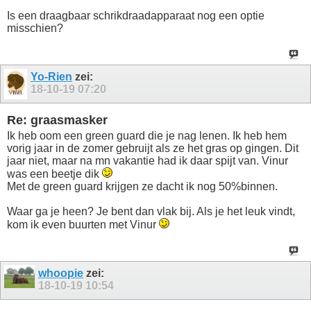
Is een draagbaar schrikdraadapparaat nog een optie
misschien?
Yo-Rien
zei:
18-10-19
07:20
Re: graasmasker
Ik heb oom een green guard die je nag lenen. Ik heb hem
vorig jaar in de zomer gebruijt als ze het gras op gingen. Dit
jaar niet, maar na mn vakantie had ik daar spijt van. Vinur
was een beetje dik
Met de green guard krijgen ze dacht ik nog 50%binnen.
Waar ga je heen? Je bent dan vlak bij. Als je het leuk vindt,
kom ik even buurten met Vinur
whoopie
zei:
18-10-19
10:54