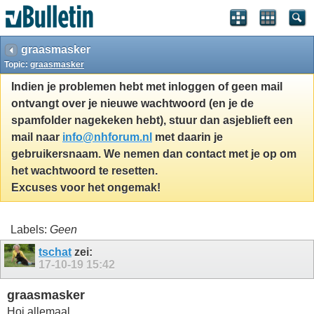
graasmasker
Topic:
graasmasker
Indien je problemen hebt met inloggen of geen mail
ontvangt over je nieuwe wachtwoord (en je de
spamfolder nagekeken hebt), stuur dan asjeblieft een
mail naar
info@nhforum.nl
met daarin je
gebruikersnaam. We nemen dan contact met je op om
het wachtwoord te resetten.
Excuses voor het ongemak!
Labels:
Geen
tschat
zei:
17-10-19
15:42
graasmasker
Hoi allemaal,