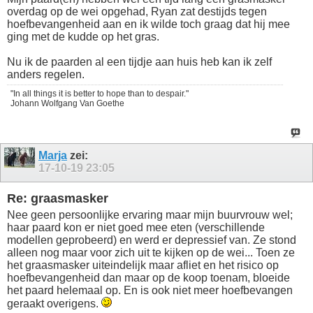
overdag op de wei opgehad, Ryan zat destijds tegen
hoefbevangenheid aan en ik wilde toch graag dat hij mee
ging met de kudde op het gras.
Nu ik de paarden al een tijdje aan huis heb kan ik zelf
anders regelen.
"In all things it is better to hope than to despair."
Johann Wolfgang Van Goethe
Marja
zei:
17-10-19
23:05
Re: graasmasker
Nee geen persoonlijke ervaring maar mijn buurvrouw wel;
haar paard kon er niet goed mee eten (verschillende
modellen geprobeerd) en werd er depressief van. Ze stond
alleen nog maar voor zich uit te kijken op de wei... Toen ze
het graasmasker uiteindelijk maar afliet en het risico op
hoefbevangenheid dan maar op de koop toenam, bloeide
het paard helemaal op. En is ook niet meer hoefbevangen
geraakt overigens.