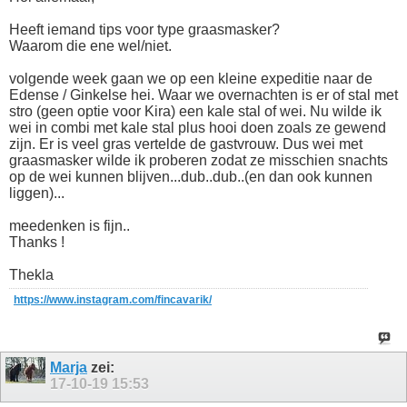
Heeft iemand tips voor type graasmasker?
Waarom die ene wel/niet.
volgende week gaan we op een kleine expeditie naar de
Edense / Ginkelse hei. Waar we overnachten is er of stal met
stro (geen optie voor Kira) een kale stal of wei. Nu wilde ik
wei in combi met kale stal plus hooi doen zoals ze gewend
zijn. Er is veel gras vertelde de gastvrouw. Dus wei met
graasmasker wilde ik proberen zodat ze misschien snachts
op de wei kunnen blijven...dub..dub..(en dan ook kunnen
liggen)...
meedenken is fijn..
Thanks !
Thekla
https://www.instagram.com/fincavarik/
Marja
zei:
17-10-19
15:53