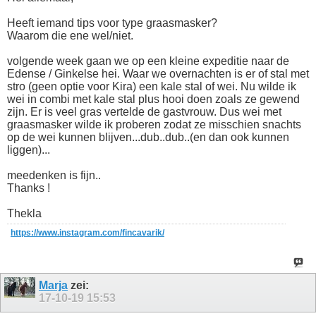
Heeft iemand tips voor type graasmasker?
Waarom die ene wel/niet.
volgende week gaan we op een kleine expeditie naar de
Edense / Ginkelse hei. Waar we overnachten is er of stal met
stro (geen optie voor Kira) een kale stal of wei. Nu wilde ik
wei in combi met kale stal plus hooi doen zoals ze gewend
zijn. Er is veel gras vertelde de gastvrouw. Dus wei met
graasmasker wilde ik proberen zodat ze misschien snachts
op de wei kunnen blijven...dub..dub..(en dan ook kunnen
liggen)...
meedenken is fijn..
Thanks !
Thekla
https://www.instagram.com/fincavarik/
Marja
zei:
17-10-19
15:53