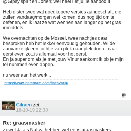
@Gipsy spirit en Jorien; wel heel lief jullie aanbod !!
Heb gister twee wat goedkopere versies aangeschaft, die
zullen vandaag/morgen wel komen, dus nog tijd om te
oefenen, en ik laat ze wat wennen aan langer op het gras
inmiddels...
We overnachten op de Mossel, twee nachtjes daar
besproken heb het lekker eenvoudig gehouden. Wilde
aanvankelijk een tochtje van plek naar plek doen, maar
eerst even zo...is allemaal voor het eerst.
En ja super om als je met jouw Vinur aankomt ik pb je mijn
tel nummer! even appen.
nu weer aan het werk ..
https://www.instagram.com/fincavarik/
Gilraen
zei:
18-10-19
22:38
Re: graasmasker
Zowel JJ als Natiya hebben wel eens graasmaskers