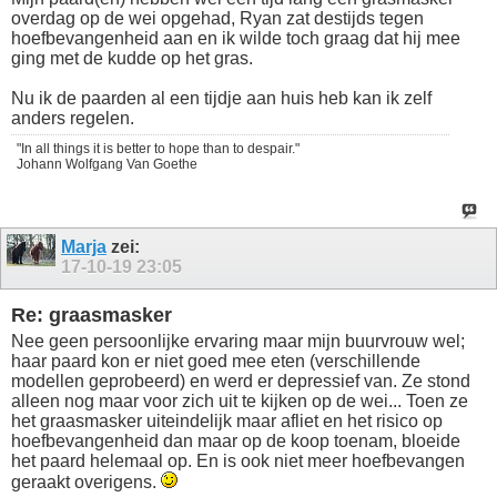
overdag op de wei opgehad, Ryan zat destijds tegen
hoefbevangenheid aan en ik wilde toch graag dat hij mee
ging met de kudde op het gras.
Nu ik de paarden al een tijdje aan huis heb kan ik zelf
anders regelen.
"In all things it is better to hope than to despair."
Johann Wolfgang Van Goethe
Marja
zei:
17-10-19
23:05
Re: graasmasker
Nee geen persoonlijke ervaring maar mijn buurvrouw wel;
haar paard kon er niet goed mee eten (verschillende
modellen geprobeerd) en werd er depressief van. Ze stond
alleen nog maar voor zich uit te kijken op de wei... Toen ze
het graasmasker uiteindelijk maar afliet en het risico op
hoefbevangenheid dan maar op de koop toenam, bloeide
het paard helemaal op. En is ook niet meer hoefbevangen
geraakt overigens.