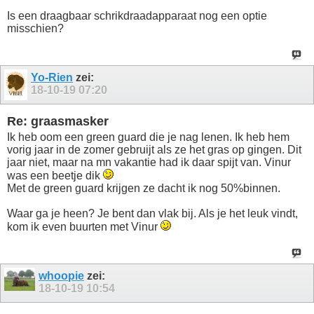
Is een draagbaar schrikdraadapparaat nog een optie
misschien?
Yo-Rien
zei:
18-10-19
07:20
Re: graasmasker
Ik heb oom een green guard die je nag lenen. Ik heb hem
vorig jaar in de zomer gebruijt als ze het gras op gingen. Dit
jaar niet, maar na mn vakantie had ik daar spijt van. Vinur
was een beetje dik
Met de green guard krijgen ze dacht ik nog 50%binnen.
Waar ga je heen? Je bent dan vlak bij. Als je het leuk vindt,
kom ik even buurten met Vinur
whoopie
zei:
18-10-19
10:54