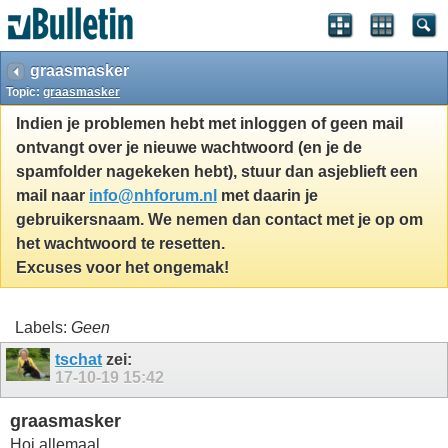
graasmasker
Topic:
graasmasker
Indien je problemen hebt met inloggen of geen mail
ontvangt over je nieuwe wachtwoord (en je de
spamfolder nagekeken hebt), stuur dan asjeblieft een
mail naar
info@nhforum.nl
met daarin je
gebruikersnaam. We nemen dan contact met je op om
het wachtwoord te resetten.
Excuses voor het ongemak!
Labels:
Geen
tschat
zei:
17-10-19
15:42
graasmasker
Hoi allemaal,