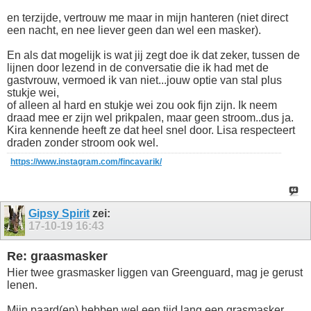
en terzijde, vertrouw me maar in mijn hanteren (niet direct
een nacht, en nee liever geen dan wel een masker).
En als dat mogelijk is wat jij zegt doe ik dat zeker, tussen de
lijnen door lezend in de conversatie die ik had met de
gastvrouw, vermoed ik van niet...jouw optie van stal plus
stukje wei,
of alleen al hard en stukje wei zou ook fijn zijn. Ik neem
draad mee er zijn wel prikpalen, maar geen stroom..dus ja.
Kira kennende heeft ze dat heel snel door. Lisa respecteert
draden zonder stroom ook wel.
https://www.instagram.com/fincavarik/
Gipsy Spirit
zei:
17-10-19
16:43
Re: graasmasker
Hier twee grasmasker liggen van Greenguard, mag je gerust
lenen.
Mijn paard(en) hebben wel een tijd lang een grasmasker