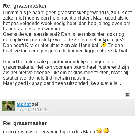
Re: graasmasker
Hmmm als je paard geen graasmasker gewend is, zou ik dat
zeker niet ineens een hele nacht omlaten. Maar goed als je
het pas volgende week nodig hebt, dan heb je nog even om
haar eraan te laten wennen...
Grenst de wei aan de stal? Dan is het misschien ook nog
een optie om een stukje wei af te zetten met prikpaaltjes?
Dan hoeft Kira er niet uit te zien als Hannibal...
En dan
heeft ze toch een plekje om te kunnen liggen als ze dat wil.
Ik vind het uitermate paardonvriendelijke dingen, die
graasmaskers. Het kan voor een paard heel frustrerend zijn
als het niet voldoende lukt om er gras mee te eten, maar hij
staat er wel de hele tijd met zijn neus in...
Maar goed ik snap dat dit een uitzonderlijke situatie is...
tschat
zei:
17-10-19
16:11
Re: graasmasker
geen grasmasker ervaring bij jou dus Marja