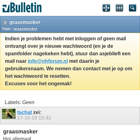
graasmasker
Topic:
graasmasker
Indien je problemen hebt met inloggen of geen mail
ontvangt over je nieuwe wachtwoord (en je de
spamfolder nagekeken hebt), stuur dan asjeblieft een
mail naar
info@nhforum.nl
met daarin je
gebruikersnaam. We nemen dan contact met je op om
het wachtwoord te resetten.
Excuses voor het ongemak!
Labels:
Geen
tschat
zei:
17-10-19
15:42
graasmasker
Hoi allemaal,