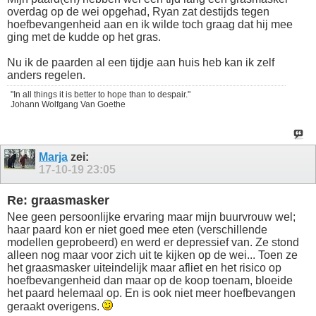
overdag op de wei opgehad, Ryan zat destijds tegen
hoefbevangenheid aan en ik wilde toch graag dat hij mee
ging met de kudde op het gras.
Nu ik de paarden al een tijdje aan huis heb kan ik zelf
anders regelen.
"In all things it is better to hope than to despair."
Johann Wolfgang Van Goethe
Marja
zei:
17-10-19
23:05
Re: graasmasker
Nee geen persoonlijke ervaring maar mijn buurvrouw wel;
haar paard kon er niet goed mee eten (verschillende
modellen geprobeerd) en werd er depressief van. Ze stond
alleen nog maar voor zich uit te kijken op de wei... Toen ze
het graasmasker uiteindelijk maar afliet en het risico op
hoefbevangenheid dan maar op de koop toenam, bloeide
het paard helemaal op. En is ook niet meer hoefbevangen
geraakt overigens.