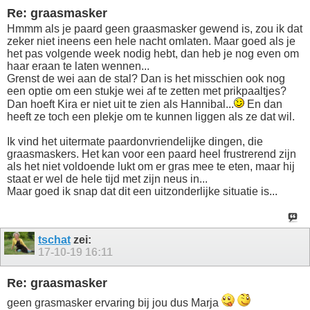
Re: graasmasker
Hmmm als je paard geen graasmasker gewend is, zou ik dat
zeker niet ineens een hele nacht omlaten. Maar goed als je
het pas volgende week nodig hebt, dan heb je nog even om
haar eraan te laten wennen...
Grenst de wei aan de stal? Dan is het misschien ook nog
een optie om een stukje wei af te zetten met prikpaaltjes?
Dan hoeft Kira er niet uit te zien als Hannibal...
En dan
heeft ze toch een plekje om te kunnen liggen als ze dat wil.
Ik vind het uitermate paardonvriendelijke dingen, die
graasmaskers. Het kan voor een paard heel frustrerend zijn
als het niet voldoende lukt om er gras mee te eten, maar hij
staat er wel de hele tijd met zijn neus in...
Maar goed ik snap dat dit een uitzonderlijke situatie is...
tschat
zei:
17-10-19
16:11
Re: graasmasker
geen grasmasker ervaring bij jou dus Marja