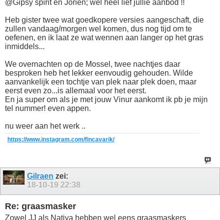
@Gipsy spirit en Jorien; wel heel lief jullie aanbod !!
Heb gister twee wat goedkopere versies aangeschaft, die
zullen vandaag/morgen wel komen, dus nog tijd om te
oefenen, en ik laat ze wat wennen aan langer op het gras
inmiddels...
We overnachten op de Mossel, twee nachtjes daar
besproken heb het lekker eenvoudig gehouden. Wilde
aanvankelijk een tochtje van plek naar plek doen, maar
eerst even zo...is allemaal voor het eerst.
En ja super om als je met jouw Vinur aankomt ik pb je mijn
tel nummer! even appen.
nu weer aan het werk ..
https://www.instagram.com/fincavarik/
Gilraen
zei:
18-10-19
22:38
Re: graasmasker
Zowel JJ als Natiya hebben wel eens graasmaskers