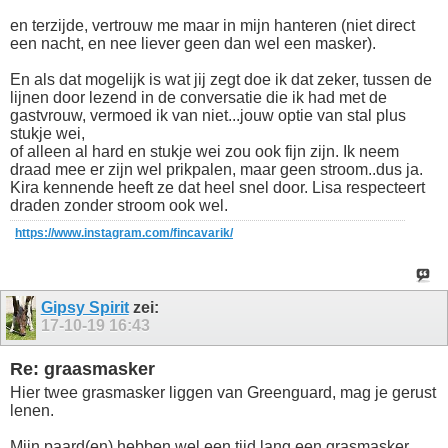
en terzijde, vertrouw me maar in mijn hanteren (niet direct
een nacht, en nee liever geen dan wel een masker).
En als dat mogelijk is wat jij zegt doe ik dat zeker, tussen de
lijnen door lezend in de conversatie die ik had met de
gastvrouw, vermoed ik van niet...jouw optie van stal plus
stukje wei,
of alleen al hard en stukje wei zou ook fijn zijn. Ik neem
draad mee er zijn wel prikpalen, maar geen stroom..dus ja.
Kira kennende heeft ze dat heel snel door. Lisa respecteert
draden zonder stroom ook wel.
https://www.instagram.com/fincavarik/
Gipsy Spirit
zei:
17-10-19
16:43
Re: graasmasker
Hier twee grasmasker liggen van Greenguard, mag je gerust
lenen.
Mijn paard(en) hebben wel een tijd lang een grasmasker