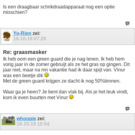
Is een draagbaar schrikdraadapparaat nog een optie
misschien?
Yo-Rien
zei:
18-10-19
07:20
Re: graasmasker
Ik heb oom een green guard die je nag lenen. Ik heb hem
vorig jaar in de zomer gebruijt als ze het gras op gingen. Dit
jaar niet, maar na mn vakantie had ik daar spijt van. Vinur
was een beetje dik
Met de green guard krijgen ze dacht ik nog 50%binnen.
Waar ga je heen? Je bent dan vlak bij. Als je het leuk vindt,
kom ik even buurten met Vinur
whoopie
zei:
18-10-19
10:54