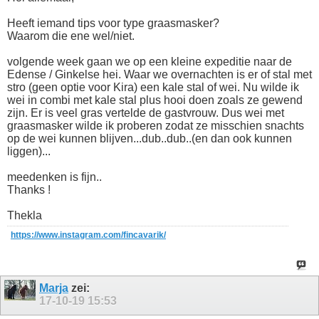
Heeft iemand tips voor type graasmasker?
Waarom die ene wel/niet.
volgende week gaan we op een kleine expeditie naar de
Edense / Ginkelse hei. Waar we overnachten is er of stal met
stro (geen optie voor Kira) een kale stal of wei. Nu wilde ik
wei in combi met kale stal plus hooi doen zoals ze gewend
zijn. Er is veel gras vertelde de gastvrouw. Dus wei met
graasmasker wilde ik proberen zodat ze misschien snachts
op de wei kunnen blijven...dub..dub..(en dan ook kunnen
liggen)...
meedenken is fijn..
Thanks !
Thekla
https://www.instagram.com/fincavarik/
Marja
zei:
17-10-19
15:53