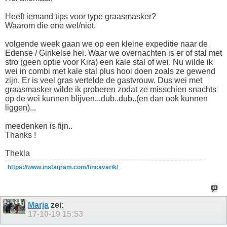
Heeft iemand tips voor type graasmasker?
Waarom die ene wel/niet.
volgende week gaan we op een kleine expeditie naar de
Edense / Ginkelse hei. Waar we overnachten is er of stal met
stro (geen optie voor Kira) een kale stal of wei. Nu wilde ik
wei in combi met kale stal plus hooi doen zoals ze gewend
zijn. Er is veel gras vertelde de gastvrouw. Dus wei met
graasmasker wilde ik proberen zodat ze misschien snachts
op de wei kunnen blijven...dub..dub..(en dan ook kunnen
liggen)...
meedenken is fijn..
Thanks !
Thekla
https://www.instagram.com/fincavarik/
Marja
zei:
17-10-19
15:53