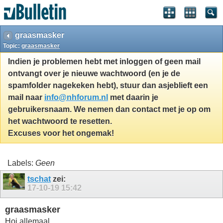
graasmasker
Topic:
graasmasker
Indien je problemen hebt met inloggen of geen mail
ontvangt over je nieuwe wachtwoord (en je de
spamfolder nagekeken hebt), stuur dan asjeblieft een
mail naar
info@nhforum.nl
met daarin je
gebruikersnaam. We nemen dan contact met je op om
het wachtwoord te resetten.
Excuses voor het ongemak!
Labels:
Geen
tschat
zei:
17-10-19
15:42
graasmasker
Hoi allemaal,