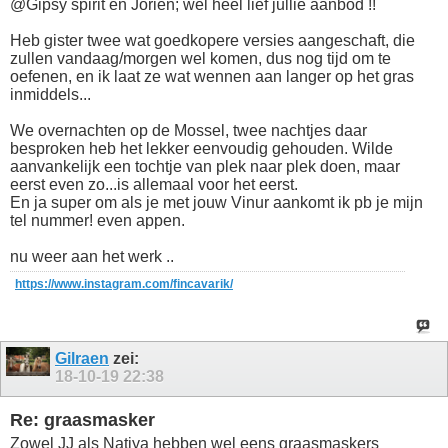
@Gipsy spirit en Jorien; wel heel lief jullie aanbod !!
Heb gister twee wat goedkopere versies aangeschaft, die
zullen vandaag/morgen wel komen, dus nog tijd om te
oefenen, en ik laat ze wat wennen aan langer op het gras
inmiddels...
We overnachten op de Mossel, twee nachtjes daar
besproken heb het lekker eenvoudig gehouden. Wilde
aanvankelijk een tochtje van plek naar plek doen, maar
eerst even zo...is allemaal voor het eerst.
En ja super om als je met jouw Vinur aankomt ik pb je mijn
tel nummer! even appen.
nu weer aan het werk ..
https://www.instagram.com/fincavarik/
Gilraen
zei:
18-10-19
22:38
Re: graasmasker
Zowel JJ als Natiya hebben wel eens graasmaskers