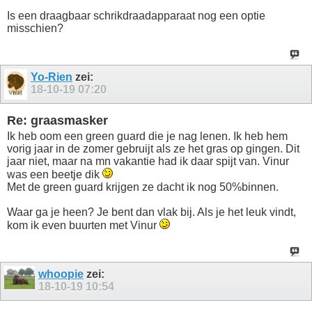
Is een draagbaar schrikdraadapparaat nog een optie
misschien?
Yo-Rien
zei:
18-10-19
07:20
Re: graasmasker
Ik heb oom een green guard die je nag lenen. Ik heb hem
vorig jaar in de zomer gebruijt als ze het gras op gingen. Dit
jaar niet, maar na mn vakantie had ik daar spijt van. Vinur
was een beetje dik
Met de green guard krijgen ze dacht ik nog 50%binnen.
Waar ga je heen? Je bent dan vlak bij. Als je het leuk vindt,
kom ik even buurten met Vinur
whoopie
zei:
18-10-19
10:54