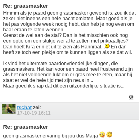
Re: graasmasker
Hmmm als je paard geen graasmasker gewend is, zou ik dat
zeker niet ineens een hele nacht omlaten. Maar goed als je
het pas volgende week nodig hebt, dan heb je nog even om
haar eraan te laten wennen...
Grenst de wei aan de stal? Dan is het misschien ook nog
een optie om een stukje wei af te zetten met prikpaaltjes?
Dan hoeft Kira er niet uit te zien als Hannibal...
En dan
heeft ze toch een plekje om te kunnen liggen als ze dat wil.
Ik vind het uitermate paardonvriendelijke dingen, die
graasmaskers. Het kan voor een paard heel frustrerend zijn
als het niet voldoende lukt om er gras mee te eten, maar hij
staat er wel de hele tijd met zijn neus in...
Maar goed ik snap dat dit een uitzonderlijke situatie is...
tschat
zei:
17-10-19
16:11
Re: graasmasker
geen grasmasker ervaring bij jou dus Marja