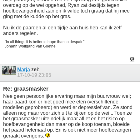
overdag op de wei opgehad, Ryan zat destijds tegen
hoefbevangenheid aan en ik wilde toch graag dat hij mee
ging met de kudde op het gras.
Nu ik de paarden al een tijdje aan huis heb kan ik zelf
anders regelen.
"In all things it is better to hope than to despair."
Johann Wolfgang Van Goethe
Marja
zei:
17-10-19
23:05
Re: graasmasker
Nee geen persoonlijke ervaring maar mijn buurvrouw wel;
haar paard kon er niet goed mee eten (verschillende
modellen geprobeerd) en werd er depressief van. Ze stond
alleen nog maar voor zich uit te kijken op de wei... Toen ze
het graasmasker uiteindelijk maar afliet en het risico op
hoefbevangenheid dan maar op de koop toenam, bloeide
het paard helemaal op. En is ook niet meer hoefbevangen
geraakt overigens.