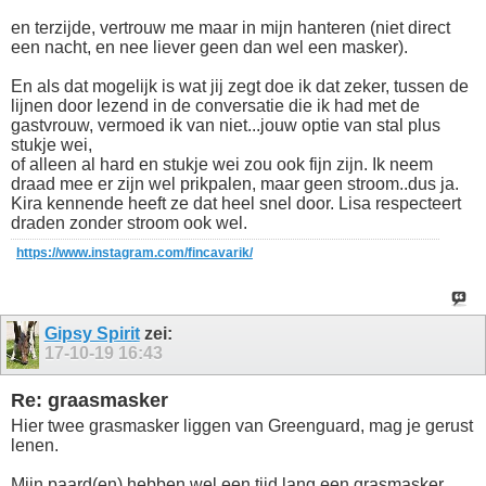
en terzijde, vertrouw me maar in mijn hanteren (niet direct
een nacht, en nee liever geen dan wel een masker).
En als dat mogelijk is wat jij zegt doe ik dat zeker, tussen de
lijnen door lezend in de conversatie die ik had met de
gastvrouw, vermoed ik van niet...jouw optie van stal plus
stukje wei,
of alleen al hard en stukje wei zou ook fijn zijn. Ik neem
draad mee er zijn wel prikpalen, maar geen stroom..dus ja.
Kira kennende heeft ze dat heel snel door. Lisa respecteert
draden zonder stroom ook wel.
https://www.instagram.com/fincavarik/
Gipsy Spirit
zei:
17-10-19
16:43
Re: graasmasker
Hier twee grasmasker liggen van Greenguard, mag je gerust
lenen.
Mijn paard(en) hebben wel een tijd lang een grasmasker