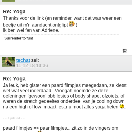
Re: Yoga
Thanks voor de link (en reminder, want dat was weer een
beetje uit m'n aandacht ontglipt
)
Ik ben wel fan van Adriene.
Surrender to fun!
tschat
zei:
11-12-18
10:36
Re: Yoga
Ja leuk, heb gister een paard filmpjes meegedaan, ze kletst
wel wat veel inderdaad...Vroegah noemde ze deze
oefeningen 'gewoon' bbb lesjes of body shape, ofzoiets, of
waren de stretch gedeeltes onderdeel van je cooling down
na een high of low impact les..nu moet alles yoga heten
..
- - - Updated - - -
paard filmpjes => paar filmpjes....zit zo in de vingers om