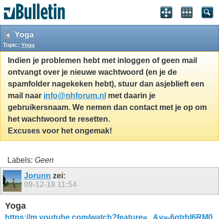
Yoga
Topic:
Yoga
Indien je problemen hebt met inloggen of geen mail
ontvangt over je nieuwe wachtwoord (en je de
spamfolder nagekeken hebt), stuur dan asjeblieft een
mail naar
info@nhforum.nl
met daarin je
gebruikersnaam. We nemen dan contact met je op om
het wachtwoord te resetten.
Excuses voor het ongemak!
Labels:
Geen
Jorunn
zei:
09-12-18
11:54
Yoga
https://m.youtube.com/watch?feature=...&v=-6gtrbl6RM0