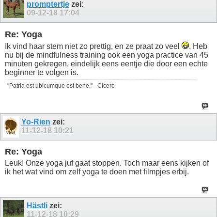
promptertje
zei:
09-12-18
17:04
Re: Yoga
Ik vind haar stem niet zo prettig, en ze praat zo veel
. Heb
nu bij de mindfulness training ook een yoga practice van 45
minuten gekregen, eindelijk eens eentje die door een echte
beginner te volgen is.
"Patria est ubicumque est bene." - Cicero
Yo-Rien
zei:
11-12-18
10:21
Re: Yoga
Leuk! Onze yoga juf gaat stoppen. Toch maar eens kijken of
ik het wat vind om zelf yoga te doen met filmpjes erbij.
Hästli
zei:
11-12-18
10:29