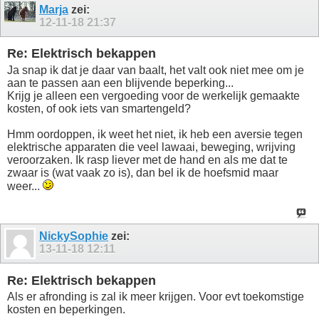
Marja
zei:
12-11-18
21:37
Re: Elektrisch bekappen
Ja snap ik dat je daar van baalt, het valt ook niet mee om je
aan te passen aan een blijvende beperking...
Krijg je alleen een vergoeding voor de werkelijk gemaakte
kosten, of ook iets van smartengeld?
Hmm oordoppen, ik weet het niet, ik heb een aversie tegen
elektrische apparaten die veel lawaai, beweging, wrijving
veroorzaken. Ik rasp liever met de hand en als me dat te
zwaar is (wat vaak zo is), dan bel ik de hoefsmid maar
weer...
NickySophie
zei:
13-11-18
12:11
Re: Elektrisch bekappen
Als er afronding is zal ik meer krijgen. Voor evt toekomstige
kosten en beperkingen.