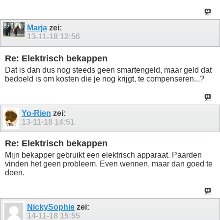
Marja
zei:
13-11-18
12:56
Re: Elektrisch bekappen
Dat is dan dus nog steeds geen smartengeld, maar geld dat
bedoeld is om kosten die je nog krijgt, te compenseren...?
Yo-Rien
zei:
13-11-18
14:51
Re: Elektrisch bekappen
Mijn bekapper gebruikt een elektrisch apparaat. Paarden
vinden het geen probleem. Even wennen, maar dan goed te
doen.
NickySophie
zei:
14-11-18
15:55