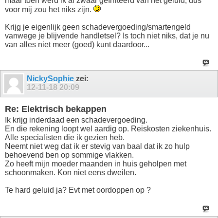
maar toen werd ik al zwaar geïrriteerd van het geluid, dus
voor mij zou het niks zijn.
Krijg je eigenlijk geen schadevergoeding/smartengeld
vanwege je blijvende handletsel? Is toch niet niks, dat je nu
van alles niet meer (goed) kunt daardoor...
NickySophie
zei:
12-11-18
20:09
Re: Elektrisch bekappen
Ik krijg inderdaad een schadevergoeding.
En die rekening loopt wel aardig op. Reiskosten ziekenhuis.
Alle specialisten die ik gezien heb.
Neemt niet weg dat ik er stevig van baal dat ik zo hulp
behoevend ben op sommige vlakken.
Zo heeft mijn moeder maanden in huis geholpen met
schoonmaken. Kon niet eens dweilen.
Te hard geluid ja? Evt met oordoppen op ?