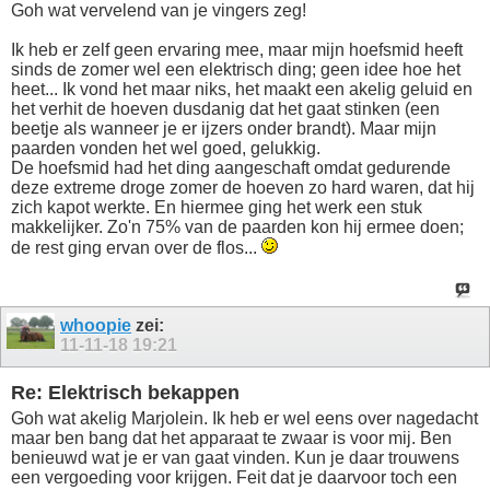
Goh wat vervelend van je vingers zeg!
Ik heb er zelf geen ervaring mee, maar mijn hoefsmid heeft
sinds de zomer wel een elektrisch ding; geen idee hoe het
heet... Ik vond het maar niks, het maakt een akelig geluid en
het verhit de hoeven dusdanig dat het gaat stinken (een
beetje als wanneer je er ijzers onder brandt). Maar mijn
paarden vonden het wel goed, gelukkig.
De hoefsmid had het ding aangeschaft omdat gedurende
deze extreme droge zomer de hoeven zo hard waren, dat hij
zich kapot werkte. En hiermee ging het werk een stuk
makkelijker. Zo'n 75% van de paarden kon hij ermee doen;
de rest ging ervan over de flos...
whoopie
zei:
11-11-18
19:21
Re: Elektrisch bekappen
Goh wat akelig Marjolein. Ik heb er wel eens over nagedacht
maar ben bang dat het apparaat te zwaar is voor mij. Ben
benieuwd wat je er van gaat vinden. Kun je daar trouwens
een vergoeding voor krijgen. Feit dat je daarvoor toch een