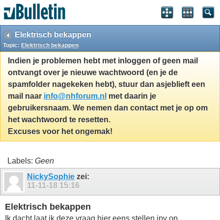
Elektrisch bekappen
Topic:
Elektrisch bekappen
Indien je problemen hebt met inloggen of geen mail
ontvangt over je nieuwe wachtwoord (en je de
spamfolder nagekeken hebt), stuur dan asjeblieft een
mail naar
info@nhforum.nl
met daarin je
gebruikersnaam. We nemen dan contact met je op om
het wachtwoord te resetten.
Excuses voor het ongemak!
Labels:
Geen
NickySophie
zei:
11-11-18
15:16
Elektrisch bekappen
Ik dacht laat ik deze vraag hier eens stellen ipv op