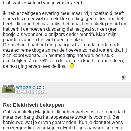
Goh wat vervelend van je vingers zeg!
Ik heb er zelf geen ervaring mee, maar mijn hoefsmid heeft
sinds de zomer wel een elektrisch ding; geen idee hoe het
heet... Ik vond het maar niks, het maakt een akelig geluid en
het verhit de hoeven dusdanig dat het gaat stinken (een
beetje als wanneer je er ijzers onder brandt). Maar mijn
paarden vonden het wel goed, gelukkig.
De hoefsmid had het ding aangeschaft omdat gedurende
deze extreme droge zomer de hoeven zo hard waren, dat hij
zich kapot werkte. En hiermee ging het werk een stuk
makkelijker. Zo'n 75% van de paarden kon hij ermee doen;
de rest ging ervan over de flos...
whoopie
zei:
11-11-18
19:21
Re: Elektrisch bekappen
Goh wat akelig Marjolein. Ik heb er wel eens over nagedacht
maar ben bang dat het apparaat te zwaar is voor mij. Ben
benieuwd wat je er van gaat vinden. Kun je daar trouwens
een vergoeding voor krijgen. Feit dat je daarvoor toch een