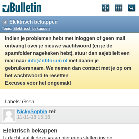
Elektrisch bekappen
Topic:
Elektrisch bekappen
Indien je problemen hebt met inloggen of geen mail
ontvangt over je nieuwe wachtwoord (en je de
spamfolder nagekeken hebt), stuur dan asjeblieft een
mail naar
info@nhforum.nl
met daarin je
gebruikersnaam. We nemen dan contact met je op om
het wachtwoord te resetten.
Excuses voor het ongemak!
Labels:
Geen
NickySophie
zei:
11-11-18
15:16
Elektrisch bekappen
Ik dacht laat ik deze vraag hier eens stellen ipv op