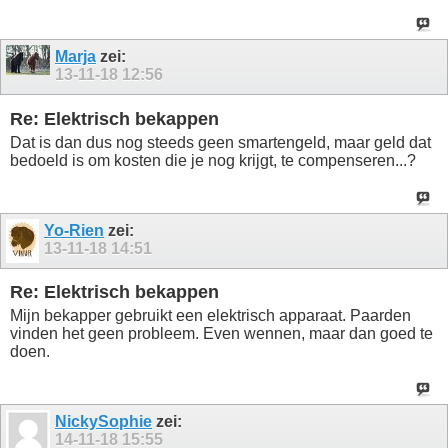
Marja
zei:
13-11-18
12:56
Re: Elektrisch bekappen
Dat is dan dus nog steeds geen smartengeld, maar geld dat
bedoeld is om kosten die je nog krijgt, te compenseren...?
Yo-Rien
zei:
13-11-18
14:51
Re: Elektrisch bekappen
Mijn bekapper gebruikt een elektrisch apparaat. Paarden
vinden het geen probleem. Even wennen, maar dan goed te
doen.
NickySophie
zei:
14-11-18
15:55