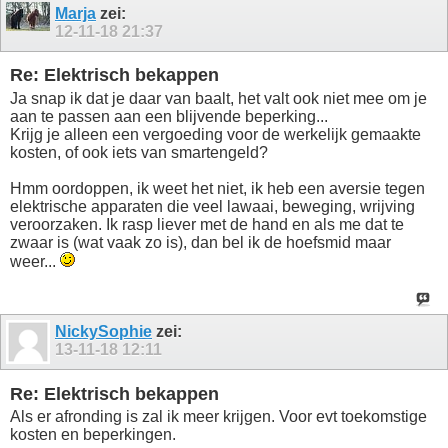
Marja
zei:
12-11-18
21:37
Re: Elektrisch bekappen
Ja snap ik dat je daar van baalt, het valt ook niet mee om je
aan te passen aan een blijvende beperking...
Krijg je alleen een vergoeding voor de werkelijk gemaakte
kosten, of ook iets van smartengeld?
Hmm oordoppen, ik weet het niet, ik heb een aversie tegen
elektrische apparaten die veel lawaai, beweging, wrijving
veroorzaken. Ik rasp liever met de hand en als me dat te
zwaar is (wat vaak zo is), dan bel ik de hoefsmid maar
weer...
NickySophie
zei:
13-11-18
12:11
Re: Elektrisch bekappen
Als er afronding is zal ik meer krijgen. Voor evt toekomstige
kosten en beperkingen.