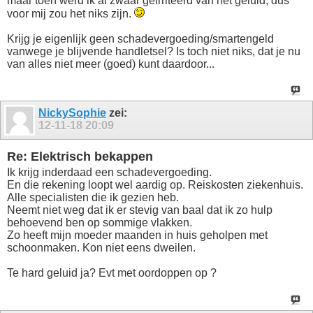
maar toen werd ik al zwaar geïrriteerd van het geluid, dus
voor mij zou het niks zijn.
Krijg je eigenlijk geen schadevergoeding/smartengeld
vanwege je blijvende handletsel? Is toch niet niks, dat je nu
van alles niet meer (goed) kunt daardoor...
NickySophie
zei:
12-11-18
20:09
Re: Elektrisch bekappen
Ik krijg inderdaad een schadevergoeding.
En die rekening loopt wel aardig op. Reiskosten ziekenhuis.
Alle specialisten die ik gezien heb.
Neemt niet weg dat ik er stevig van baal dat ik zo hulp
behoevend ben op sommige vlakken.
Zo heeft mijn moeder maanden in huis geholpen met
schoonmaken. Kon niet eens dweilen.
Te hard geluid ja? Evt met oordoppen op ?