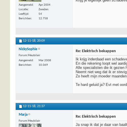
Krijg je eigenlijk geen schadev
Aangemeld
Apr 2004
Locatie
Zweden
Leeftijd
54
Berichten
12.758
12-11-18,
20:09
NickySophie
Re: Elektrisch bekappen
Forum Meubilair
Ik krijg inderdaad een schadev
Aangemeld
Mar 2008
En die rekening loopt wel aard
Berichten
10.069
Alle specialisten die ik gezien 
Neemt niet weg dat ik er stevi
Zo heeft mijn moeder maanden 
Te hard geluid ja? Evt met oor
12-11-18,
21:37
Marja
Re: Elektrisch bekappen
Forum Meubilair
Ja snap ik dat je daar van baal