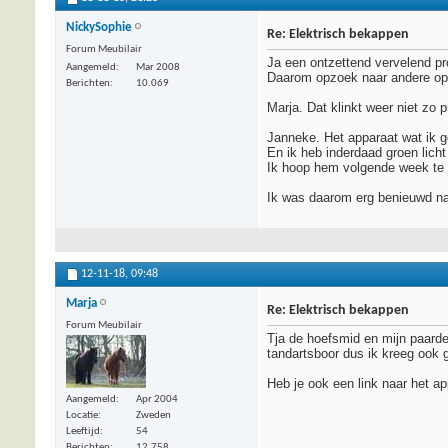
NickySophie
Re: Elektrisch bekappen
Forum Meubilair
Ja een ontzettend vervelend p
Aangemeld
Mar 2008
Daarom opzoek naar andere opt
Berichten
10.069
Marja. Dat klinkt weer niet zo pr
Janneke. Het apparaat wat ik 
En ik heb inderdaad groen lich
Ik hoop hem volgende week te 
Ik was daarom erg benieuwd na
12-11-18,
09:48
Marja
Re: Elektrisch bekappen
Forum Meubilair
Tja de hoefsmid en mijn paarde
tandartsboor dus ik kreeg ook ge
Heb je ook een link naar het ap
Aangemeld
Apr 2004
Locatie
Zweden
Leeftijd
54
Berichten
12.758