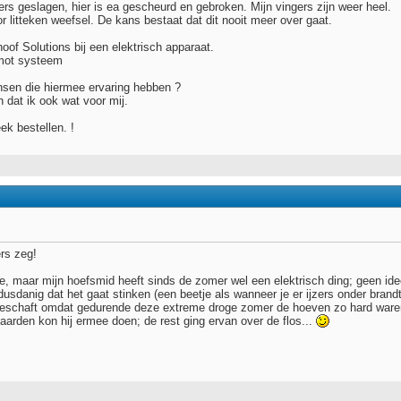
gers geslagen, hier is ea gescheurd en gebroken. Mijn vingers zijn weer heel.
or litteken weefsel. De kans bestaat dat dit nooit meer over gaat.
of Solutions bij een elektrisch apparaat.
omot systeem
ensen die hiermee ervaring hebben ?
 dat ik ook wat voor mij.
ek bestellen. !
rs zeg!
ee, maar mijn hoefsmid heeft sinds de zomer wel een elektrisch ding; geen ide
dusdanig dat het gaat stinken (een beetje als wanneer je er ijzers onder bran
eschaft omdat gedurende deze extreme droge zomer de hoeven zo hard waren, 
aarden kon hij ermee doen; de rest ging ervan over de flos...