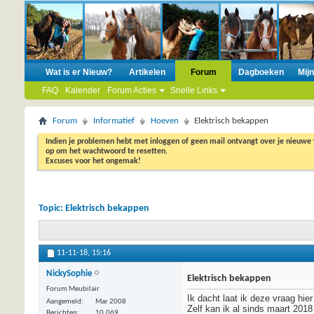
Wat is er Nieuw?
Artikelen
Forum
Dagboeken
Mij
FAQ
Kalender
Forum Acties
Snelle Links
Forum
Informatief
Hoeven
Elektrisch bekappen
Indien je problemen hebt met inloggen of geen mail ontvangt over je nieuwe
op om het wachtwoord te resetten.
Excuses voor het ongemak!
Topic:
Elektrisch bekappen
11-11-18,
15:16
NickySophie
Elektrisch bekappen
Forum Meubilair
Ik dacht laat ik deze vraag hie
Aangemeld
Mar 2008
Zelf kan ik al sinds maart 201
Berichten
10.069