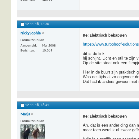
12-11-18,
13:30
NickySophie
Re: Elektrisch bekappen
Forum Meubilair
https://www.turbohoof-solutions
Aangemeld
Mar 2008
Berichten
10.069
dit is de link
hij schijnt. Licht en stil te zijn 
Op de site staat ook een filmp
Hier in de buurt zijn praktisch
Was destijds al zo ongeveer de 
Dat had ik anders gewoon niet
12-11-18,
16:41
Marja
Re: Elektrisch bekappen
Forum Meubilair
Ah, dat is een ander ding dan m
maar toen werd ik al zwaar geïr