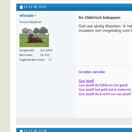
11-11-18,
19:21
whoopie
Re: Elektrisch bekappen
Forum Meubilair
Goh wat akelig Marjolein. Ik h
trouwens een vergoeding voor k
Aangemeld
Jun 2006
Berichten
18.435
Dagboek Berichten
27
Groetjes Janneke
Gun jezelf
Gun jezelf de liefde en het geluk
Gun jezelf het geld dat je toekomt.
Gun jezelf de kracht om van jezelf
11-11-18,
21:28