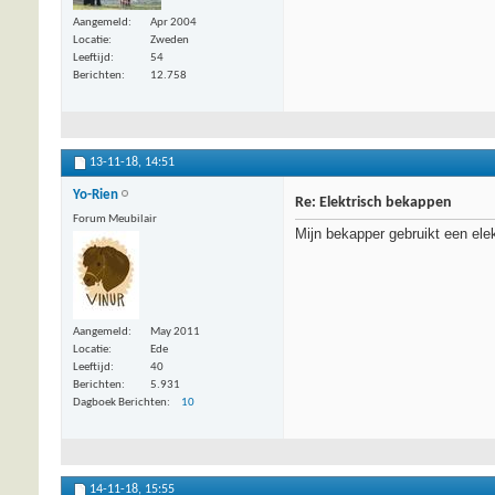
Aangemeld
Apr 2004
Locatie
Zweden
Leeftijd
54
Berichten
12.758
13-11-18,
14:51
Yo-Rien
Re: Elektrisch bekappen
Forum Meubilair
Mijn bekapper gebruikt een el
Aangemeld
May 2011
Locatie
Ede
Leeftijd
40
Berichten
5.931
Dagboek Berichten
10
14-11-18,
15:55