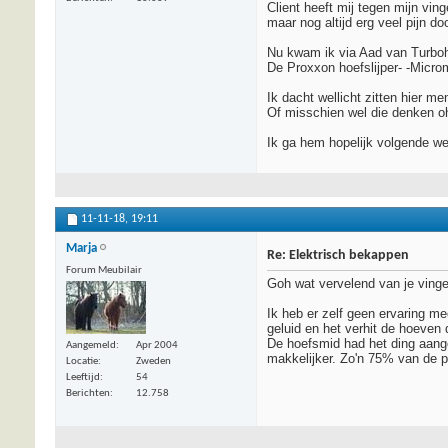
Client heeft mij tegen mijn vin
maar nog altijd erg veel pijn do
Nu kwam ik via Aad van Turboho
De Proxxon hoefslijper- -Micr
Ik dacht wellicht zitten hier m
Of misschien wel die denken oh
Ik ga hem hopelijk volgende we
11-11-18,
19:11
Marja
Re: Elektrisch bekappen
Forum Meubilair
Goh wat vervelend van je vinge
Ik heb er zelf geen ervaring m
geluid en het verhit de hoeven 
De hoefsmid had het ding aang
Aangemeld
Apr 2004
makkelijker. Zo'n 75% van de p
Locatie
Zweden
Leeftijd
54
Berichten
12.758