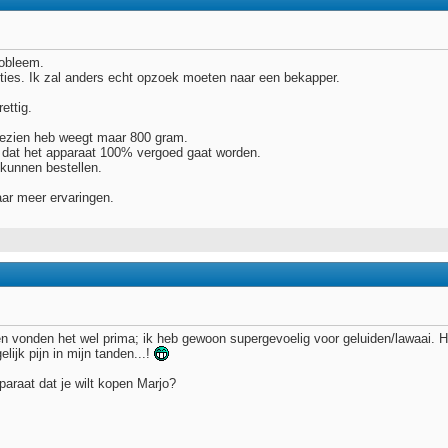
robleem.
ies. Ik zal anders echt opzoek moeten naar een bekapper.
ettig.
gezien heb weegt maar 800 gram.
t dat het apparaat 100% vergoed gaat worden.
kunnen bestellen.
ar meer ervaringen.
n vonden het wel prima; ik heb gewoon supergevoelig voor geluiden/lawaai. 
lijk pijn in mijn tanden...!
paraat dat je wilt kopen Marjo?