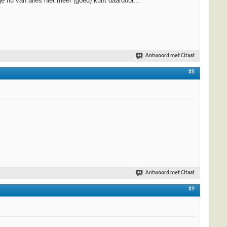
je nu van alles niet meer (goed) kunt daardoor...
Antwoord met Citaat
#8
Antwoord met Citaat
#9