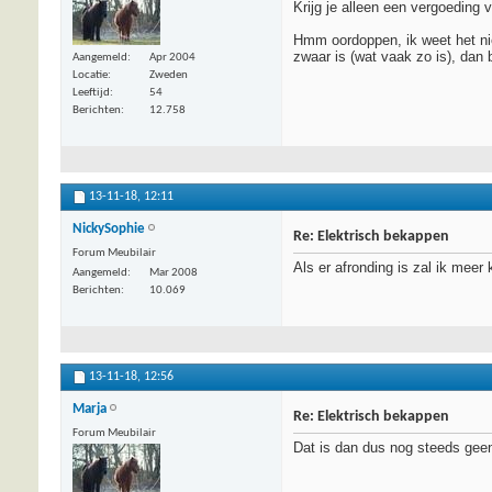
Krijg je alleen een vergoeding
Hmm oordoppen, ik weet het niet
zwaar is (wat vaak zo is), dan 
Aangemeld
Apr 2004
Locatie
Zweden
Leeftijd
54
Berichten
12.758
13-11-18,
12:11
NickySophie
Re: Elektrisch bekappen
Forum Meubilair
Als er afronding is zal ik meer
Aangemeld
Mar 2008
Berichten
10.069
13-11-18,
12:56
Marja
Re: Elektrisch bekappen
Forum Meubilair
Dat is dan dus nog steeds geen