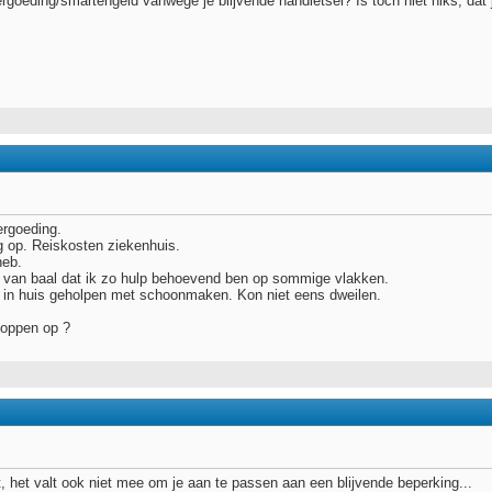
ergoeding/smartengeld vanwege je blijvende handletsel? Is toch niet niks, dat 
ergoeding.
ig op. Reiskosten ziekenhuis.
heb.
g van baal dat ik zo hulp behoevend ben op sommige vlakken.
in huis geholpen met schoonmaken. Kon niet eens dweilen.
doppen op ?
t, het valt ook niet mee om je aan te passen aan een blijvende beperking...