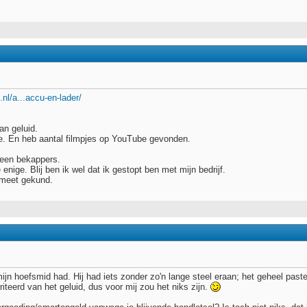
.nl/a...accu-en-lader/
van geluid.
je. En heb aantal filmpjes op YouTube gevonden.
 geen bekappers.
enige. Blij ben ik wel dat ik gestopt ben met mijn bedrijf.
 meet gekund.
ijn hoefsmid had. Hij had iets zonder zo'n lange steel eraan; het geheel past
riteerd van het geluid, dus voor mij zou het niks zijn.