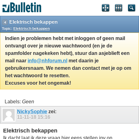
Elektrisch bekappen
Topic:
Elektrisch bekappen
Indien je problemen hebt met inloggen of geen mail
ontvangt over je nieuwe wachtwoord (en je de
spamfolder nagekeken hebt), stuur dan asjeblieft een
mail naar
info@nhforum.nl
met daarin je
gebruikersnaam. We nemen dan contact met je op om
het wachtwoord te resetten.
Excuses voor het ongemak!
Labels:
Geen
NickySophie
zei:
11-11-18
15:16
Elektrisch bekappen
Ik dacht laat ik deze vraag hier eens stellen ipv op