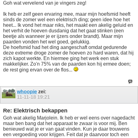
Goh wat vervelend van je vingers zeg!
Ik heb er zelf geen ervaring mee, maar mijn hoefsmid heeft
sinds de zomer wel een elektrisch ding; geen idee hoe het
heet... Ik vond het maar niks, het maakt een akelig geluid en
het verhit de hoeven dusdanig dat het gaat stinken (een
beetje als wanneer je er ijzers onder brandt). Maar mijn
paarden vonden het wel goed, gelukkig.
De hoefsmid had het ding aangeschaft omdat gedurende
deze extreme droge zomer de hoeven zo hard waren, dat hij
zich kapot werkte. En hiermee ging het werk een stuk
makkelijker. Zo'n 75% van de paarden kon hij ermee doen;
de rest ging ervan over de flos...
whoopie
zei:
11-11-18
19:21
Re: Elektrisch bekappen
Goh wat akelig Marjolein. Ik heb er wel eens over nagedacht
maar ben bang dat het apparaat te zwaar is voor mij. Ben
benieuwd wat je er van gaat vinden. Kun je daar trouwens
een vergoeding voor krijgen. Feit dat je daarvoor toch een