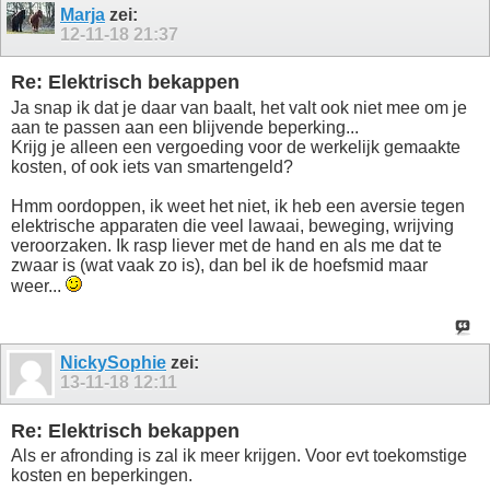
Marja
zei:
12-11-18
21:37
Re: Elektrisch bekappen
Ja snap ik dat je daar van baalt, het valt ook niet mee om je
aan te passen aan een blijvende beperking...
Krijg je alleen een vergoeding voor de werkelijk gemaakte
kosten, of ook iets van smartengeld?
Hmm oordoppen, ik weet het niet, ik heb een aversie tegen
elektrische apparaten die veel lawaai, beweging, wrijving
veroorzaken. Ik rasp liever met de hand en als me dat te
zwaar is (wat vaak zo is), dan bel ik de hoefsmid maar
weer...
NickySophie
zei:
13-11-18
12:11
Re: Elektrisch bekappen
Als er afronding is zal ik meer krijgen. Voor evt toekomstige
kosten en beperkingen.