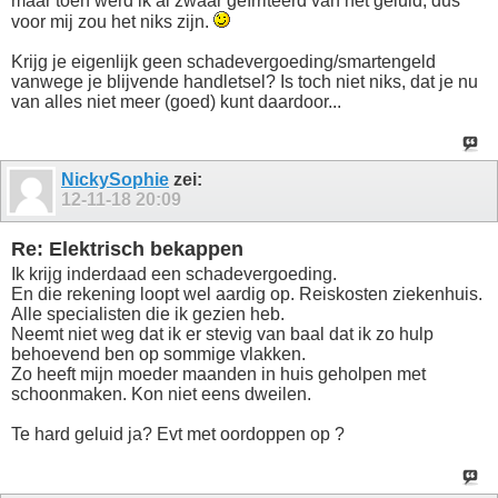
maar toen werd ik al zwaar geïrriteerd van het geluid, dus
voor mij zou het niks zijn.
Krijg je eigenlijk geen schadevergoeding/smartengeld
vanwege je blijvende handletsel? Is toch niet niks, dat je nu
van alles niet meer (goed) kunt daardoor...
NickySophie
zei:
12-11-18
20:09
Re: Elektrisch bekappen
Ik krijg inderdaad een schadevergoeding.
En die rekening loopt wel aardig op. Reiskosten ziekenhuis.
Alle specialisten die ik gezien heb.
Neemt niet weg dat ik er stevig van baal dat ik zo hulp
behoevend ben op sommige vlakken.
Zo heeft mijn moeder maanden in huis geholpen met
schoonmaken. Kon niet eens dweilen.
Te hard geluid ja? Evt met oordoppen op ?