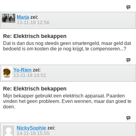
Marja
zei:
13-11-18
12:56
Re: Elektrisch bekappen
Dat is dan dus nog steeds geen smartengeld, maar geld dat
bedoeld is om kosten die je nog krijgt, te compenseren...?
Yo-Rien
zei:
13-11-18
14:51
Re: Elektrisch bekappen
Mijn bekapper gebruikt een elektrisch apparaat. Paarden
vinden het geen probleem. Even wennen, maar dan goed te
doen.
NickySophie
zei:
14-11-18
15:55