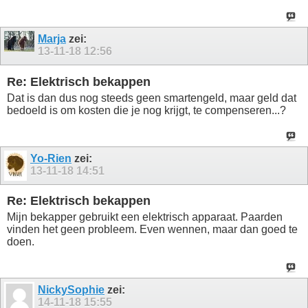
Marja
zei:
13-11-18
12:56
Re: Elektrisch bekappen
Dat is dan dus nog steeds geen smartengeld, maar geld dat
bedoeld is om kosten die je nog krijgt, te compenseren...?
Yo-Rien
zei:
13-11-18
14:51
Re: Elektrisch bekappen
Mijn bekapper gebruikt een elektrisch apparaat. Paarden
vinden het geen probleem. Even wennen, maar dan goed te
doen.
NickySophie
zei:
14-11-18
15:55