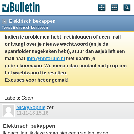
Elektrisch bekappen
Topic:
Elektrisch bekappen
Indien je problemen hebt met inloggen of geen mail
ontvangt over je nieuwe wachtwoord (en je de
spamfolder nagekeken hebt), stuur dan asjeblieft een
mail naar
info@nhforum.nl
met daarin je
gebruikersnaam. We nemen dan contact met je op om
het wachtwoord te resetten.
Excuses voor het ongemak!
Labels:
Geen
NickySophie
zei:
11-11-18
15:16
Elektrisch bekappen
Ik dacht laat ik deze vraag hier eens stellen ipv op