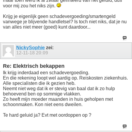
maar toen werd ik al zwaar geïrriteerd van het geluid, dus
voor mij zou het niks zijn.
Krijg je eigenlijk geen schadevergoeding/smartengeld
vanwege je blijvende handletsel? Is toch niet niks, dat je nu
van alles niet meer (goed) kunt daardoor...
NickySophie
zei:
12-11-18
20:09
Re: Elektrisch bekappen
Ik krijg inderdaad een schadevergoeding.
En die rekening loopt wel aardig op. Reiskosten ziekenhuis.
Alle specialisten die ik gezien heb.
Neemt niet weg dat ik er stevig van baal dat ik zo hulp
behoevend ben op sommige vlakken.
Zo heeft mijn moeder maanden in huis geholpen met
schoonmaken. Kon niet eens dweilen.
Te hard geluid ja? Evt met oordoppen op ?