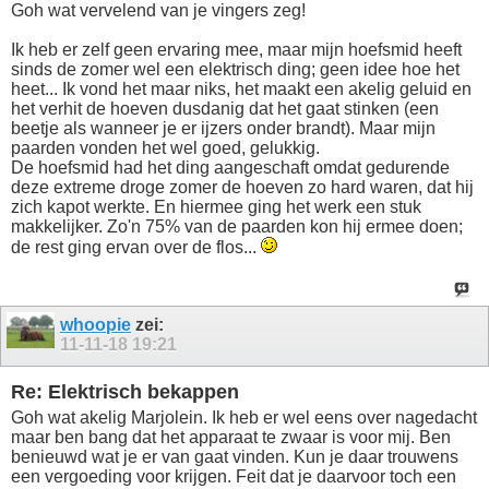
Goh wat vervelend van je vingers zeg!
Ik heb er zelf geen ervaring mee, maar mijn hoefsmid heeft
sinds de zomer wel een elektrisch ding; geen idee hoe het
heet... Ik vond het maar niks, het maakt een akelig geluid en
het verhit de hoeven dusdanig dat het gaat stinken (een
beetje als wanneer je er ijzers onder brandt). Maar mijn
paarden vonden het wel goed, gelukkig.
De hoefsmid had het ding aangeschaft omdat gedurende
deze extreme droge zomer de hoeven zo hard waren, dat hij
zich kapot werkte. En hiermee ging het werk een stuk
makkelijker. Zo'n 75% van de paarden kon hij ermee doen;
de rest ging ervan over de flos...
whoopie
zei:
11-11-18
19:21
Re: Elektrisch bekappen
Goh wat akelig Marjolein. Ik heb er wel eens over nagedacht
maar ben bang dat het apparaat te zwaar is voor mij. Ben
benieuwd wat je er van gaat vinden. Kun je daar trouwens
een vergoeding voor krijgen. Feit dat je daarvoor toch een