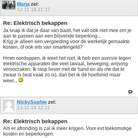
Marja
zei:
12-11-18
21:37
Re: Elektrisch bekappen
Ja snap ik dat je daar van baalt, het valt ook niet mee om je
aan te passen aan een blijvende beperking...
Krijg je alleen een vergoeding voor de werkelijk gemaakte
kosten, of ook iets van smartengeld?
Hmm oordoppen, ik weet het niet, ik heb een aversie tegen
elektrische apparaten die veel lawaai, beweging, wrijving
veroorzaken. Ik rasp liever met de hand en als me dat te
zwaar is (wat vaak zo is), dan bel ik de hoefsmid maar
weer...
NickySophie
zei:
13-11-18
12:11
Re: Elektrisch bekappen
Als er afronding is zal ik meer krijgen. Voor evt toekomstige
kosten en beperkingen.