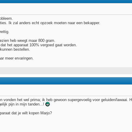
robleem.
ies. Ik zal anders echt opzoek moeten naar een bekapper.
ettig.
gezien heb weegt maar 800 gram.
t dat het apparaat 100% vergoed gaat worden.
kunnen bestellen.
ar meer ervaringen.
n vonden het wel prima; ik heb gewoon supergevoelig voor geluiden/lawaai. 
lijk pijn in mijn tanden...!
paraat dat je wilt kopen Marjo?