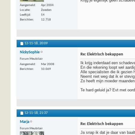
Krijg je eigenlijk geen schadev
Aangemeld
Apr 2004
Locatie
Zweden
Leeftijd
54
Berichten
12.758
12-11-18,
20:09
NickySophie
Re: Elektrisch bekappen
Forum Meubilair
Ik krijg inderdaad een schadev
Aangemeld
Mar 2008
En die rekening loopt wel aard
Berichten
10.069
Alle specialisten die ik gezien 
Neemt niet weg dat ik er stevi
Zo heeft mijn moeder maanden 
Te hard geluid ja? Evt met oor
12-11-18,
21:37
Marja
Re: Elektrisch bekappen
Forum Meubilair
Ja snap ik dat je daar van baal