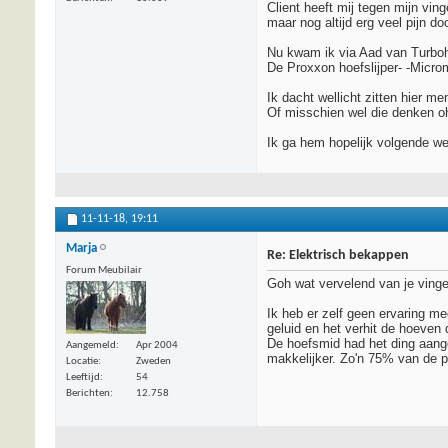
Client heeft mij tegen mijn vin
maar nog altijd erg veel pijn do
Nu kwam ik via Aad van Turboho
De Proxxon hoefslijper- -Micr
Ik dacht wellicht zitten hier m
Of misschien wel die denken oh
Ik ga hem hopelijk volgende we
11-11-18,
19:11
Marja
Re: Elektrisch bekappen
Forum Meubilair
Goh wat vervelend van je vinge
Ik heb er zelf geen ervaring m
geluid en het verhit de hoeven 
De hoefsmid had het ding aang
Aangemeld
Apr 2004
makkelijker. Zo'n 75% van de p
Locatie
Zweden
Leeftijd
54
Berichten
12.758