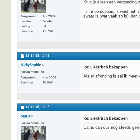
Krijg je alleen een vergoeding
Hmm oordoppen, ik weet het niet
zwaar is (wat vaak zo is), dan 
Aangemeld
Apr 2004
Locatie
Zweden
Leeftijd
54
Berichten
12.758
13-11-18,
12:11
NickySophie
Re: Elektrisch bekappen
Forum Meubilair
Als er afronding is zal ik meer
Aangemeld
Mar 2008
Berichten
10.069
13-11-18,
12:56
Marja
Re: Elektrisch bekappen
Forum Meubilair
Dat is dan dus nog steeds geen