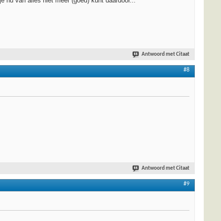
je nu van alles niet meer (goed) kunt daardoor...
Antwoord met Citaat
#8
Antwoord met Citaat
#9