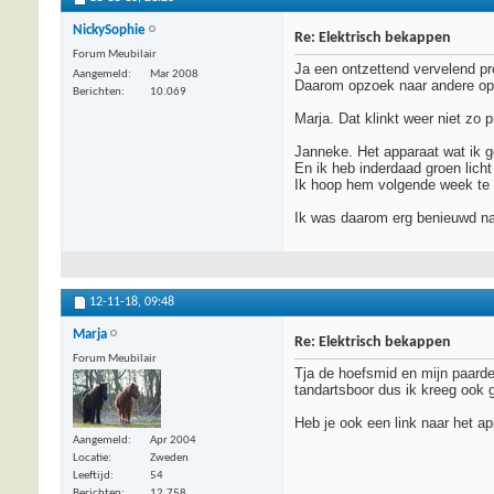
NickySophie
Re: Elektrisch bekappen
Forum Meubilair
Ja een ontzettend vervelend p
Aangemeld
Mar 2008
Daarom opzoek naar andere opt
Berichten
10.069
Marja. Dat klinkt weer niet zo pr
Janneke. Het apparaat wat ik 
En ik heb inderdaad groen lich
Ik hoop hem volgende week te 
Ik was daarom erg benieuwd na
12-11-18,
09:48
Marja
Re: Elektrisch bekappen
Forum Meubilair
Tja de hoefsmid en mijn paarde
tandartsboor dus ik kreeg ook ge
Heb je ook een link naar het ap
Aangemeld
Apr 2004
Locatie
Zweden
Leeftijd
54
Berichten
12.758