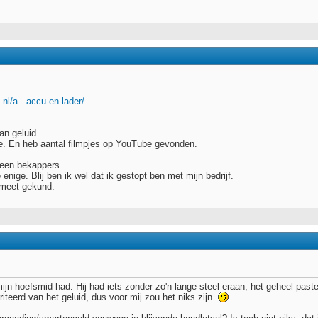
.nl/a...accu-en-lader/
van geluid.
je. En heb aantal filmpjes op YouTube gevonden.
 geen bekappers.
enige. Blij ben ik wel dat ik gestopt ben met mijn bedrijf.
 meet gekund.
ijn hoefsmid had. Hij had iets zonder zo'n lange steel eraan; het geheel past
riteerd van het geluid, dus voor mij zou het niks zijn.