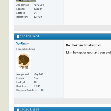
Aangemeld
Apr 2004
Locatie
Zweden
Leeftijd
54
Berichten
12.758
13-11-18,
14:51
Yo-Rien
Re: Elektrisch bekappen
Forum Meubilair
Mijn bekapper gebruikt een el
Aangemeld
May 2011
Locatie
Ede
Leeftijd
40
Berichten
5.931
Dagboek Berichten
10
14-11-18,
15:55