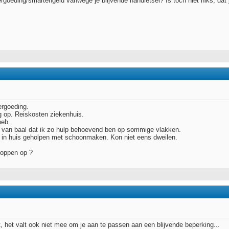
ergoeding/smartengeld vanwege je blijvende handletsel? Is toch niet niks, dat 
ergoeding.
ig op. Reiskosten ziekenhuis.
heb.
g van baal dat ik zo hulp behoevend ben op sommige vlakken.
in huis geholpen met schoonmaken. Kon niet eens dweilen.
doppen op ?
t, het valt ook niet mee om je aan te passen aan een blijvende beperking...