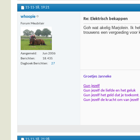
11-11-18,
19:21
whoopie
Re: Elektrisch bekappen
Forum Meubilair
Goh wat akelig Marjolein. Ik h
trouwens een vergoeding voor k
Aangemeld
Jun 2006
Berichten
18.435
Dagboek Berichten
27
Groetjes Janneke
Gun jezelf
Gun jezelf de liefde en het geluk
Gun jezelf het geld dat je toekomt.
Gun jezelf de kracht om van jezelf
11-11-18,
21:28