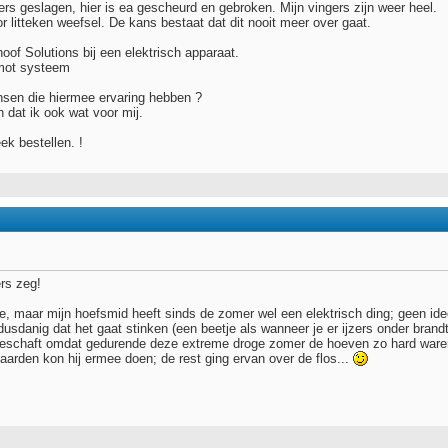
gers geslagen, hier is ea gescheurd en gebroken. Mijn vingers zijn weer heel.
or litteken weefsel. De kans bestaat dat dit nooit meer over gaat.
of Solutions bij een elektrisch apparaat.
omot systeem
ensen die hiermee ervaring hebben ?
 dat ik ook wat voor mij.
ek bestellen. !
rs zeg!
ee, maar mijn hoefsmid heeft sinds de zomer wel een elektrisch ding; geen ide
dusdanig dat het gaat stinken (een beetje als wanneer je er ijzers onder bran
eschaft omdat gedurende deze extreme droge zomer de hoeven zo hard waren, 
aarden kon hij ermee doen; de rest ging ervan over de flos...