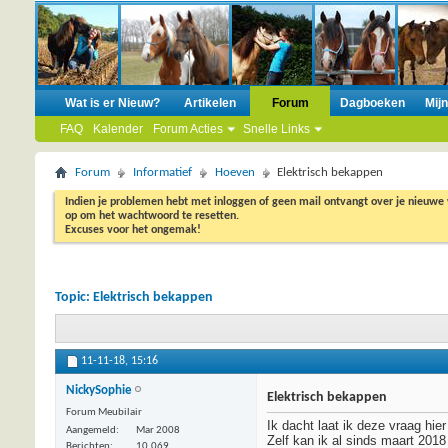
Wat is er Nieuw?
Artikelen
Forum
Dagboeken
Mij
FAQ
Kalender
Forum Acties
Snelle Links
Forum
Informatief
Hoeven
Elektrisch bekappen
Indien je problemen hebt met inloggen of geen mail ontvangt over je nieuwe
op om het wachtwoord te resetten.
Excuses voor het ongemak!
Topic:
Elektrisch bekappen
11-11-18,
15:16
NickySophie
Elektrisch bekappen
Forum Meubilair
Ik dacht laat ik deze vraag hie
Aangemeld
Mar 2008
Zelf kan ik al sinds maart 201
Berichten
10.069