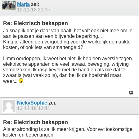
Marja
zei:
12-11-18
21:37
Re: Elektrisch bekappen
Ja snap ik dat je daar van baalt, het valt ook niet mee om je
aan te passen aan een blijvende beperking...
Krijg je alleen een vergoeding voor de werkelijk gemaakte
kosten, of ook iets van smartengeld?
Hmm oordoppen, ik weet het niet, ik heb een aversie tegen
elektrische apparaten die veel lawaai, beweging, wrijving
veroorzaken. Ik rasp liever met de hand en als me dat te
zwaar is (wat vaak zo is), dan bel ik de hoefsmid maar
weer...
NickySophie
zei:
13-11-18
12:11
Re: Elektrisch bekappen
Als er afronding is zal ik meer krijgen. Voor evt toekomstige
kosten en beperkingen.