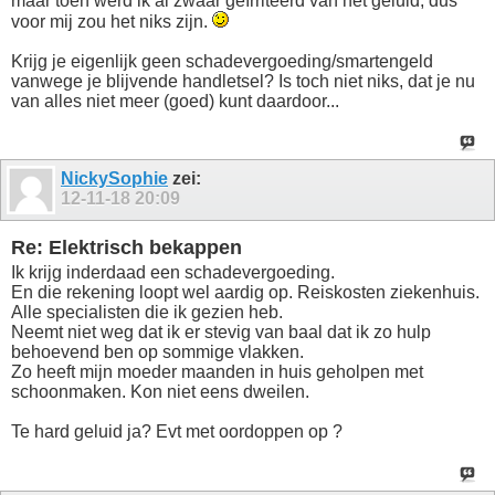
maar toen werd ik al zwaar geïrriteerd van het geluid, dus
voor mij zou het niks zijn.
Krijg je eigenlijk geen schadevergoeding/smartengeld
vanwege je blijvende handletsel? Is toch niet niks, dat je nu
van alles niet meer (goed) kunt daardoor...
NickySophie
zei:
12-11-18
20:09
Re: Elektrisch bekappen
Ik krijg inderdaad een schadevergoeding.
En die rekening loopt wel aardig op. Reiskosten ziekenhuis.
Alle specialisten die ik gezien heb.
Neemt niet weg dat ik er stevig van baal dat ik zo hulp
behoevend ben op sommige vlakken.
Zo heeft mijn moeder maanden in huis geholpen met
schoonmaken. Kon niet eens dweilen.
Te hard geluid ja? Evt met oordoppen op ?