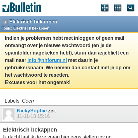
Elektrisch bekappen
Topic:
Elektrisch bekappen
Indien je problemen hebt met inloggen of geen mail
ontvangt over je nieuwe wachtwoord (en je de
spamfolder nagekeken hebt), stuur dan asjeblieft een
mail naar
info@nhforum.nl
met daarin je
gebruikersnaam. We nemen dan contact met je op om
het wachtwoord te resetten.
Excuses voor het ongemak!
Labels:
Geen
NickySophie
zei:
11-11-18
15:16
Elektrisch bekappen
Ik dacht laat ik deze vraag hier eens stellen ipv op