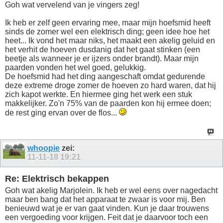
Goh wat vervelend van je vingers zeg!
Ik heb er zelf geen ervaring mee, maar mijn hoefsmid heeft
sinds de zomer wel een elektrisch ding; geen idee hoe het
heet... Ik vond het maar niks, het maakt een akelig geluid en
het verhit de hoeven dusdanig dat het gaat stinken (een
beetje als wanneer je er ijzers onder brandt). Maar mijn
paarden vonden het wel goed, gelukkig.
De hoefsmid had het ding aangeschaft omdat gedurende
deze extreme droge zomer de hoeven zo hard waren, dat hij
zich kapot werkte. En hiermee ging het werk een stuk
makkelijker. Zo'n 75% van de paarden kon hij ermee doen;
de rest ging ervan over de flos...
whoopie
zei:
11-11-18
19:21
Re: Elektrisch bekappen
Goh wat akelig Marjolein. Ik heb er wel eens over nagedacht
maar ben bang dat het apparaat te zwaar is voor mij. Ben
benieuwd wat je er van gaat vinden. Kun je daar trouwens
een vergoeding voor krijgen. Feit dat je daarvoor toch een