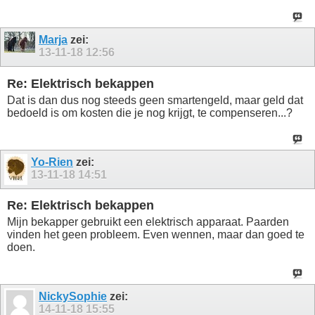
Marja
zei:
13-11-18
12:56
Re: Elektrisch bekappen
Dat is dan dus nog steeds geen smartengeld, maar geld dat
bedoeld is om kosten die je nog krijgt, te compenseren...?
Yo-Rien
zei:
13-11-18
14:51
Re: Elektrisch bekappen
Mijn bekapper gebruikt een elektrisch apparaat. Paarden
vinden het geen probleem. Even wennen, maar dan goed te
doen.
NickySophie
zei:
14-11-18
15:55