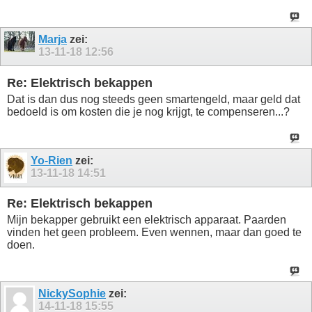
Marja
zei:
13-11-18
12:56
Re: Elektrisch bekappen
Dat is dan dus nog steeds geen smartengeld, maar geld dat
bedoeld is om kosten die je nog krijgt, te compenseren...?
Yo-Rien
zei:
13-11-18
14:51
Re: Elektrisch bekappen
Mijn bekapper gebruikt een elektrisch apparaat. Paarden
vinden het geen probleem. Even wennen, maar dan goed te
doen.
NickySophie
zei:
14-11-18
15:55