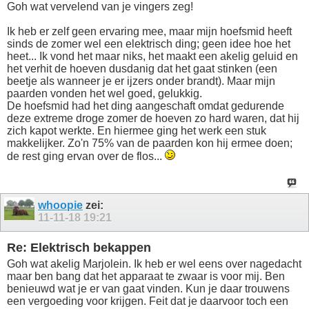
Goh wat vervelend van je vingers zeg!
Ik heb er zelf geen ervaring mee, maar mijn hoefsmid heeft
sinds de zomer wel een elektrisch ding; geen idee hoe het
heet... Ik vond het maar niks, het maakt een akelig geluid en
het verhit de hoeven dusdanig dat het gaat stinken (een
beetje als wanneer je er ijzers onder brandt). Maar mijn
paarden vonden het wel goed, gelukkig.
De hoefsmid had het ding aangeschaft omdat gedurende
deze extreme droge zomer de hoeven zo hard waren, dat hij
zich kapot werkte. En hiermee ging het werk een stuk
makkelijker. Zo'n 75% van de paarden kon hij ermee doen;
de rest ging ervan over de flos...
whoopie
zei:
11-11-18
19:21
Re: Elektrisch bekappen
Goh wat akelig Marjolein. Ik heb er wel eens over nagedacht
maar ben bang dat het apparaat te zwaar is voor mij. Ben
benieuwd wat je er van gaat vinden. Kun je daar trouwens
een vergoeding voor krijgen. Feit dat je daarvoor toch een