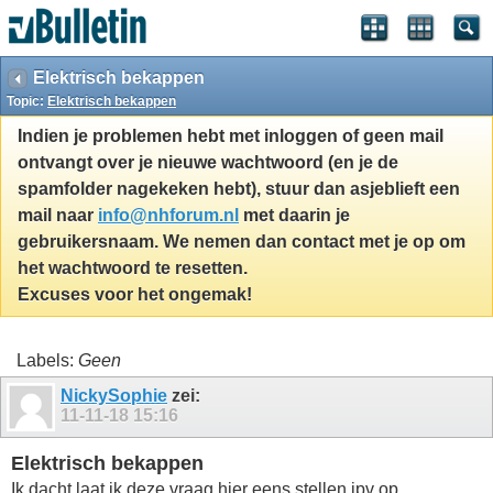
Elektrisch bekappen
Topic:
Elektrisch bekappen
Indien je problemen hebt met inloggen of geen mail
ontvangt over je nieuwe wachtwoord (en je de
spamfolder nagekeken hebt), stuur dan asjeblieft een
mail naar
info@nhforum.nl
met daarin je
gebruikersnaam. We nemen dan contact met je op om
het wachtwoord te resetten.
Excuses voor het ongemak!
Labels:
Geen
NickySophie
zei:
11-11-18
15:16
Elektrisch bekappen
Ik dacht laat ik deze vraag hier eens stellen ipv op