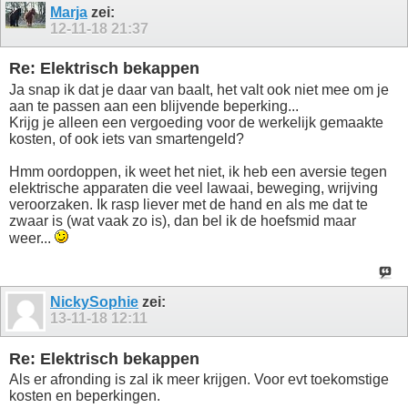
Marja
zei:
12-11-18
21:37
Re: Elektrisch bekappen
Ja snap ik dat je daar van baalt, het valt ook niet mee om je
aan te passen aan een blijvende beperking...
Krijg je alleen een vergoeding voor de werkelijk gemaakte
kosten, of ook iets van smartengeld?
Hmm oordoppen, ik weet het niet, ik heb een aversie tegen
elektrische apparaten die veel lawaai, beweging, wrijving
veroorzaken. Ik rasp liever met de hand en als me dat te
zwaar is (wat vaak zo is), dan bel ik de hoefsmid maar
weer...
NickySophie
zei:
13-11-18
12:11
Re: Elektrisch bekappen
Als er afronding is zal ik meer krijgen. Voor evt toekomstige
kosten en beperkingen.