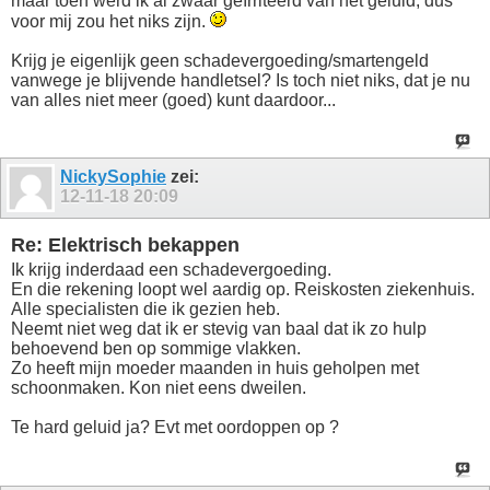
maar toen werd ik al zwaar geïrriteerd van het geluid, dus
voor mij zou het niks zijn.
Krijg je eigenlijk geen schadevergoeding/smartengeld
vanwege je blijvende handletsel? Is toch niet niks, dat je nu
van alles niet meer (goed) kunt daardoor...
NickySophie
zei:
12-11-18
20:09
Re: Elektrisch bekappen
Ik krijg inderdaad een schadevergoeding.
En die rekening loopt wel aardig op. Reiskosten ziekenhuis.
Alle specialisten die ik gezien heb.
Neemt niet weg dat ik er stevig van baal dat ik zo hulp
behoevend ben op sommige vlakken.
Zo heeft mijn moeder maanden in huis geholpen met
schoonmaken. Kon niet eens dweilen.
Te hard geluid ja? Evt met oordoppen op ?