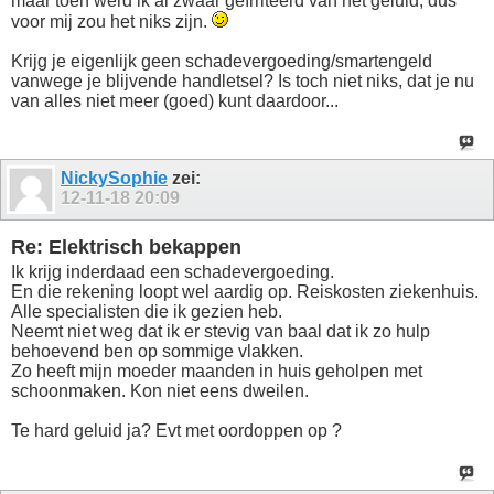
maar toen werd ik al zwaar geïrriteerd van het geluid, dus
voor mij zou het niks zijn.
Krijg je eigenlijk geen schadevergoeding/smartengeld
vanwege je blijvende handletsel? Is toch niet niks, dat je nu
van alles niet meer (goed) kunt daardoor...
NickySophie
zei:
12-11-18
20:09
Re: Elektrisch bekappen
Ik krijg inderdaad een schadevergoeding.
En die rekening loopt wel aardig op. Reiskosten ziekenhuis.
Alle specialisten die ik gezien heb.
Neemt niet weg dat ik er stevig van baal dat ik zo hulp
behoevend ben op sommige vlakken.
Zo heeft mijn moeder maanden in huis geholpen met
schoonmaken. Kon niet eens dweilen.
Te hard geluid ja? Evt met oordoppen op ?