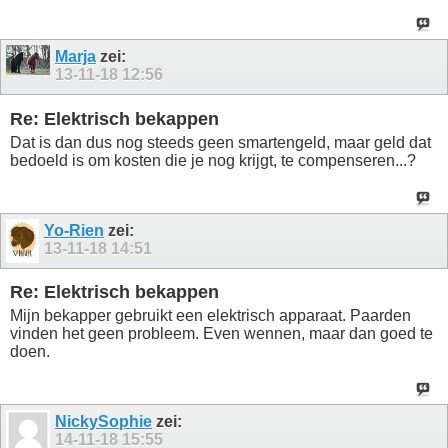
Marja
zei:
13-11-18
12:56
Re: Elektrisch bekappen
Dat is dan dus nog steeds geen smartengeld, maar geld dat
bedoeld is om kosten die je nog krijgt, te compenseren...?
Yo-Rien
zei:
13-11-18
14:51
Re: Elektrisch bekappen
Mijn bekapper gebruikt een elektrisch apparaat. Paarden
vinden het geen probleem. Even wennen, maar dan goed te
doen.
NickySophie
zei:
14-11-18
15:55