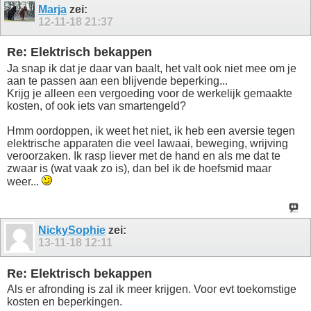
Marja
zei:
12-11-18
21:37
Re: Elektrisch bekappen
Ja snap ik dat je daar van baalt, het valt ook niet mee om je
aan te passen aan een blijvende beperking...
Krijg je alleen een vergoeding voor de werkelijk gemaakte
kosten, of ook iets van smartengeld?
Hmm oordoppen, ik weet het niet, ik heb een aversie tegen
elektrische apparaten die veel lawaai, beweging, wrijving
veroorzaken. Ik rasp liever met de hand en als me dat te
zwaar is (wat vaak zo is), dan bel ik de hoefsmid maar
weer...
NickySophie
zei:
13-11-18
12:11
Re: Elektrisch bekappen
Als er afronding is zal ik meer krijgen. Voor evt toekomstige
kosten en beperkingen.