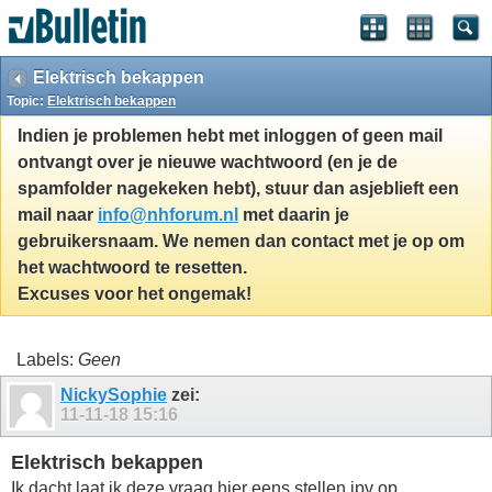
Elektrisch bekappen
Topic:
Elektrisch bekappen
Indien je problemen hebt met inloggen of geen mail
ontvangt over je nieuwe wachtwoord (en je de
spamfolder nagekeken hebt), stuur dan asjeblieft een
mail naar
info@nhforum.nl
met daarin je
gebruikersnaam. We nemen dan contact met je op om
het wachtwoord te resetten.
Excuses voor het ongemak!
Labels:
Geen
NickySophie
zei:
11-11-18
15:16
Elektrisch bekappen
Ik dacht laat ik deze vraag hier eens stellen ipv op