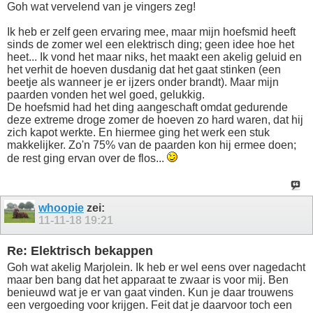
Goh wat vervelend van je vingers zeg!
Ik heb er zelf geen ervaring mee, maar mijn hoefsmid heeft
sinds de zomer wel een elektrisch ding; geen idee hoe het
heet... Ik vond het maar niks, het maakt een akelig geluid en
het verhit de hoeven dusdanig dat het gaat stinken (een
beetje als wanneer je er ijzers onder brandt). Maar mijn
paarden vonden het wel goed, gelukkig.
De hoefsmid had het ding aangeschaft omdat gedurende
deze extreme droge zomer de hoeven zo hard waren, dat hij
zich kapot werkte. En hiermee ging het werk een stuk
makkelijker. Zo'n 75% van de paarden kon hij ermee doen;
de rest ging ervan over de flos...
whoopie
zei:
11-11-18
19:21
Re: Elektrisch bekappen
Goh wat akelig Marjolein. Ik heb er wel eens over nagedacht
maar ben bang dat het apparaat te zwaar is voor mij. Ben
benieuwd wat je er van gaat vinden. Kun je daar trouwens
een vergoeding voor krijgen. Feit dat je daarvoor toch een