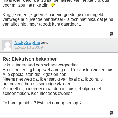
maar toen werd ik al zwaar geïrriteerd van het geluid, dus
voor mij zou het niks zijn.
Krijg je eigenlijk geen schadevergoeding/smartengeld
vanwege je blijvende handletsel? Is toch niet niks, dat je nu
van alles niet meer (goed) kunt daardoor...
NickySophie
zei:
12-11-18
20:09
Re: Elektrisch bekappen
Ik krijg inderdaad een schadevergoeding.
En die rekening loopt wel aardig op. Reiskosten ziekenhuis.
Alle specialisten die ik gezien heb.
Neemt niet weg dat ik er stevig van baal dat ik zo hulp
behoevend ben op sommige vlakken.
Zo heeft mijn moeder maanden in huis geholpen met
schoonmaken. Kon niet eens dweilen.
Te hard geluid ja? Evt met oordoppen op ?