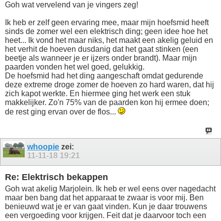
Goh wat vervelend van je vingers zeg!
Ik heb er zelf geen ervaring mee, maar mijn hoefsmid heeft
sinds de zomer wel een elektrisch ding; geen idee hoe het
heet... Ik vond het maar niks, het maakt een akelig geluid en
het verhit de hoeven dusdanig dat het gaat stinken (een
beetje als wanneer je er ijzers onder brandt). Maar mijn
paarden vonden het wel goed, gelukkig.
De hoefsmid had het ding aangeschaft omdat gedurende
deze extreme droge zomer de hoeven zo hard waren, dat hij
zich kapot werkte. En hiermee ging het werk een stuk
makkelijker. Zo'n 75% van de paarden kon hij ermee doen;
de rest ging ervan over de flos...
whoopie
zei:
11-11-18
19:21
Re: Elektrisch bekappen
Goh wat akelig Marjolein. Ik heb er wel eens over nagedacht
maar ben bang dat het apparaat te zwaar is voor mij. Ben
benieuwd wat je er van gaat vinden. Kun je daar trouwens
een vergoeding voor krijgen. Feit dat je daarvoor toch een