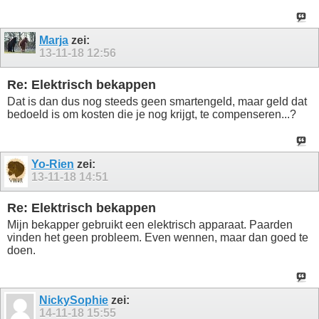
Marja
zei:
13-11-18
12:56
Re: Elektrisch bekappen
Dat is dan dus nog steeds geen smartengeld, maar geld dat
bedoeld is om kosten die je nog krijgt, te compenseren...?
Yo-Rien
zei:
13-11-18
14:51
Re: Elektrisch bekappen
Mijn bekapper gebruikt een elektrisch apparaat. Paarden
vinden het geen probleem. Even wennen, maar dan goed te
doen.
NickySophie
zei:
14-11-18
15:55