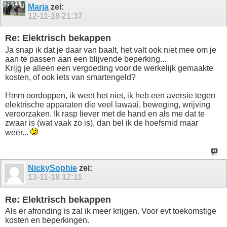
Marja
zei:
12-11-18
21:37
Re: Elektrisch bekappen
Ja snap ik dat je daar van baalt, het valt ook niet mee om je
aan te passen aan een blijvende beperking...
Krijg je alleen een vergoeding voor de werkelijk gemaakte
kosten, of ook iets van smartengeld?
Hmm oordoppen, ik weet het niet, ik heb een aversie tegen
elektrische apparaten die veel lawaai, beweging, wrijving
veroorzaken. Ik rasp liever met de hand en als me dat te
zwaar is (wat vaak zo is), dan bel ik de hoefsmid maar
weer...
NickySophie
zei:
13-11-18
12:11
Re: Elektrisch bekappen
Als er afronding is zal ik meer krijgen. Voor evt toekomstige
kosten en beperkingen.