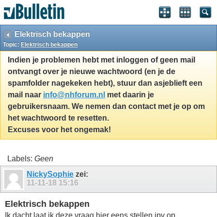
Elektrisch bekappen
Topic:
Elektrisch bekappen
Indien je problemen hebt met inloggen of geen mail
ontvangt over je nieuwe wachtwoord (en je de
spamfolder nagekeken hebt), stuur dan asjeblieft een
mail naar
info@nhforum.nl
met daarin je
gebruikersnaam. We nemen dan contact met je op om
het wachtwoord te resetten.
Excuses voor het ongemak!
Labels:
Geen
NickySophie
zei:
11-11-18
15:16
Elektrisch bekappen
Ik dacht laat ik deze vraag hier eens stellen ipv op