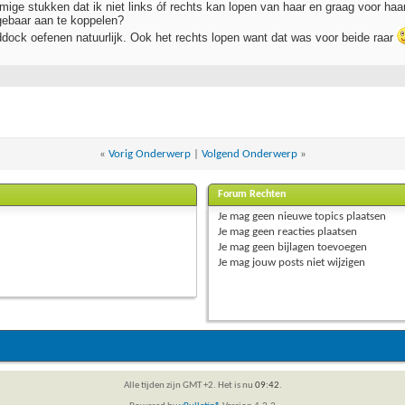
ge stukken dat ik niet links óf rechts kan lopen van haar en graag voor haar i
ebaar aan te koppelen?
ddock oefenen natuurlijk. Ook het rechts lopen want dat was voor beide raar
«
Vorig Onderwerp
|
Volgend Onderwerp
»
Forum Rechten
Je
mag geen
nieuwe topics plaatsen
Je
mag geen
reacties plaatsen
Je
mag geen
bijlagen toevoegen
Je
mag
jouw posts
niet
wijzigen
Alle tijden zijn GMT +2. Het is nu
09:42
.