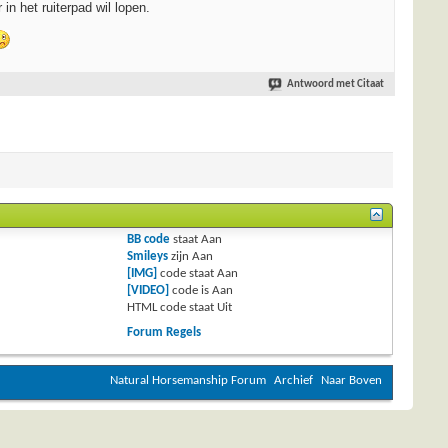
n het ruiterpad wil lopen.
Antwoord met Citaat
BB code
staat
Aan
Smileys
zijn
Aan
[IMG]
code staat
Aan
[VIDEO]
code is
Aan
HTML code staat
Uit
Forum Regels
Natural Horsemanship Forum
Archief
Naar Boven