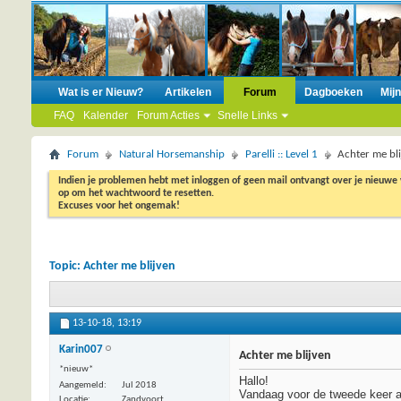
Wat is er Nieuw?
Artikelen
Forum
Dagboeken
Mij
FAQ
Kalender
Forum Acties
Snelle Links
Forum
Natural Horsemanship
Parelli :: Level 1
Achter me bl
Indien je problemen hebt met inloggen of geen mail ontvangt over je nieuwe
op om het wachtwoord te resetten.
Excuses voor het ongemak!
Topic:
Achter me blijven
13-10-18,
13:19
Karin007
Achter me blijven
*nieuw*
Hallo!
Aangemeld
Jul 2018
Vandaag voor de tweede keer aa
Locatie
Zandvoort