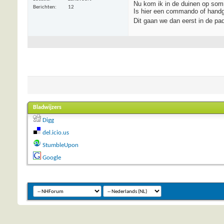
Nu kom ik in de duinen op sommi
Berichten
12
Is hier een commando of handg
Dit gaan we dan eerst in de pa
Bladwijzers
Digg
del.icio.us
StumbleUpon
Google