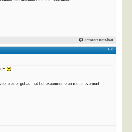
Antwoord met Citaat
#80
orum
g veel plezier gehad met het experimenteren met 'movement