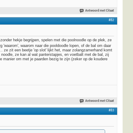
Antwoord met Citaat
#82
onder hekje begrijpen, spelen met die poolnoodle op de plek, ze
 erg 'waarom', waarom naar die pooldoodle lopen, of de bal om daar
ze zit een beetje 'op slot' lijkt het, maar zolangzamerhand komt
oodle, ze kan al wat panterstapjes, en voetbalt met de bal, zij
uke manier om met je paarden bezig te zijn (zeker op de koudere
Antwoord met Citaat
#83