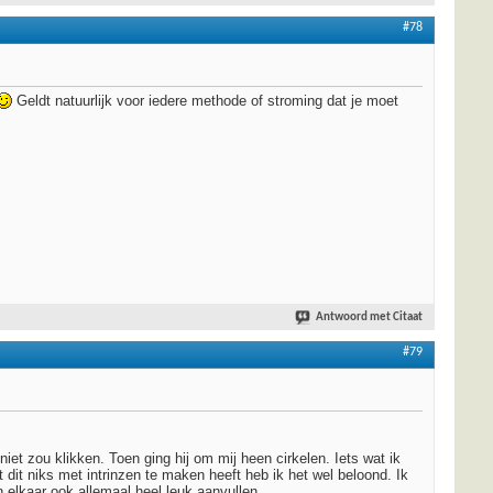
#78
Geldt natuurlijk voor iedere methode of stroming dat je moet
Antwoord met Citaat
#79
t zou klikken. Toen ging hij om mij heen cirkelen. Iets wat ik
dit niks met intrinzen te maken heeft heb ik het wel beloond. Ik
 elkaar ook allemaal heel leuk aanvullen.