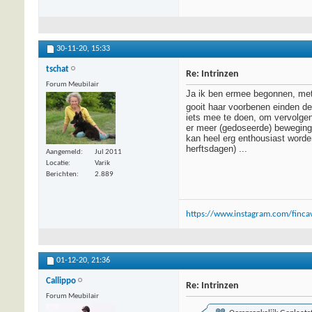
30-11-20,
15:33
tschat
Re: Intrinzen
Forum Meubilair
Ja ik ben ermee begonnen, met
gooit haar voorbenen einden de
iets mee te doen, om vervolgen
er meer (gedoseerde) beweging 
kan heel erg enthousiast worden
herftsdagen) ...
Aangemeld
Jul 2011
Locatie
Varik
Berichten
2.889
https://www.instagram.com/fincav
01-12-20,
21:36
Callippo
Re: Intrinzen
Forum Meubilair