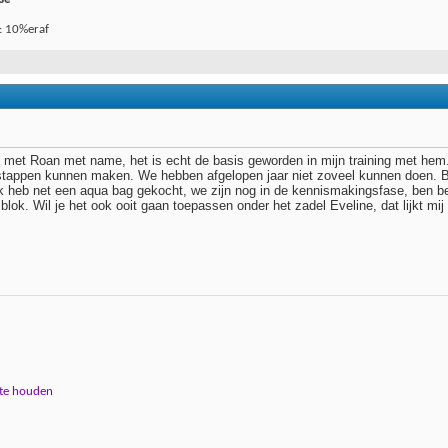
: 10%eraf
g met Roan met name, het is echt de basis geworden in mijn training met hem.
stappen kunnen maken. We hebben afgelopen jaar niet zoveel kunnen doen. B
k heb net een aqua bag gekocht, we zijn nog in de kennismakingsfase, ben b
s blok. Wil je het ook ooit gaan toepassen onder het zadel Eveline, dat lijkt m
 te houden