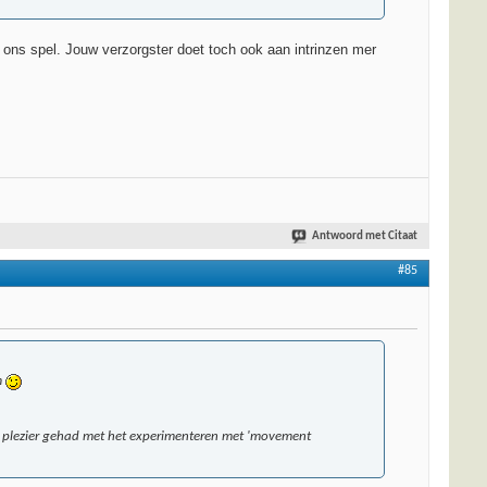
et ons spel. Jouw verzorgster doet toch ook aan intrinzen mer
Antwoord met Citaat
#85
m
eel plezier gehad met het experimenteren met 'movement