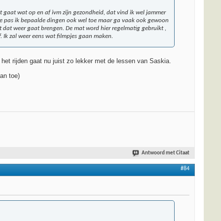
t gaat wat op en af ivm zijn gezondheid, dat vind ik wel jammer
ie pas ik bepaalde dingen ook wel toe maar ga vaak ook gewoon
 dat weer gaat brengen. De mat word hier regelmatig gebruikt ,
af. Ik zal weer eens wat filmpjes gaan maken.
het rijden gaat nu juist zo lekker met de lessen van Saskia.
an toe)
Antwoord met Citaat
#84