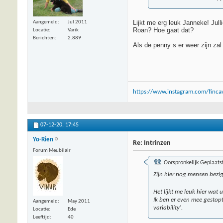
Lijkt me erg leuk Janneke! Jull
Aangemeld
Jul 2011
Roan? Hoe gaat dat?
Locatie
Varik
Berichten
2.889
Als de penny s er weer zijn zal
https://www.instagram.com/fincav
07-12-20,
17:45
Yo-Rien
Re: Intrinzen
Forum Meubilair
Oorspronkelijk Geplaats
Zijn hier nog mensen bezig
Het lijkt me leuk hier wat 
Ik ben er even mee gestopt
Aangemeld
May 2011
variability'.
Locatie
Ede
Leeftijd
40