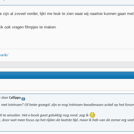
ie zijn al zoveel verder, lijkt me leuk te zien waar wij naartoe kunnen gaan m
 ik ook vragen filmpjes te maken.
arik/
t door
Callippo
 met intrinzen? Of beter gezegd: zijn er nog intrinzen-beoefenaars actief op het foru
uit te wisselen. Het e-book gaat gelukkig nog rond, zag ik
, door wat meer focus op het rijden de laatste tijd, maar ik heb van de zomer erg v