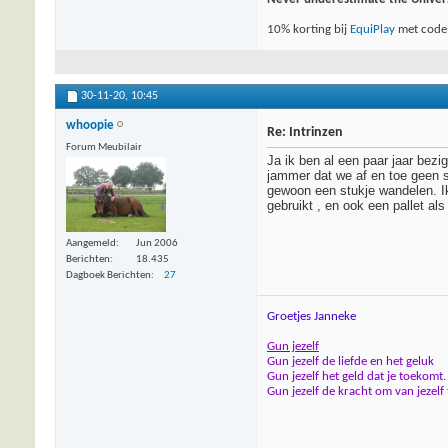
10% korting bij
EquiPlay
met code
30-11-20,
10:45
whoopie
Re: Intrinzen
Forum Meubilair
Ja ik ben al een paar jaar bezi
jammer dat we af en toe geen 
gewoon een stukje wandelen. I
gebruikt , en ook een pallet al
Aangemeld
Jun 2006
Berichten
18.435
Dagboek Berichten
27
Groetjes Janneke
Gun jezelf
Gun jezelf de liefde en het geluk
Gun jezelf het geld dat je toekomt.
Gun jezelf de kracht om van jezelf