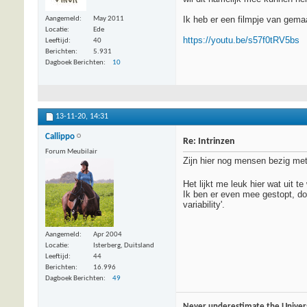
Ik heb er een filmpje van gema
Aangemeld
May 2011
Locatie
Ede
https://youtu.be/s57f0tRV5bs
Leeftijd
40
Berichten
5.931
Dagboek Berichten
10
13-11-20,
14:31
Callippo
Re: Intrinzen
Forum Meubilair
Zijn hier nog mensen bezig met 
Het lijkt me leuk hier wat uit 
Ik ben er even mee gestopt, do
variability'.
Aangemeld
Apr 2004
Locatie
Isterberg, Duitsland
Leeftijd
44
Berichten
16.996
Dagboek Berichten
49
Never underestimate the Univer