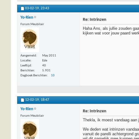
03-02-19,
23:43
Yo-Rien
Re: Intrinzen
Forum Meubilair
Haha Ans, als jullie zouden gaa
kijken wat voor jouw paard werk
Aangemeld
May 2011
Locatie
Ede
Leeftijd
40
Berichten
5.931
Dagboek Berichten
10
12-02-19,
18:47
Yo-Rien
Re: Intrinzen
Forum Meubilair
Thekla, ik moest vandaag aan 
We deden wat intrinzen vandaag
vanuit de parelli achtergrond g
wil dit namelijk mee kunnen ne