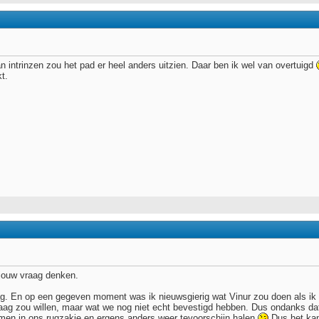
n intrinzen zou het pad er heel anders uitzien. Daar ben ik wel van overtuigd
t.
jouw vraag denken.
. En op een gegeven moment was ik nieuwsgierig wat Vinur zou doen als ik nie
raag zou willen, maar wat we nog niet echt bevestigd hebben. Dus ondanks dat 
men in ons rugzakje en ergens anders weer tevoorschijn halen
Dus het kan