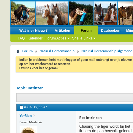
Wat is er Nieuw?
Artikelen
Forum
Dagboeken
Mij
FAQ
Kalender
Forum Acties
Snelle Links
Forum
Natural Horsemanship
Natural Horsemanship algemene
Indien je problemen hebt met inloggen of geen mail ontvangt over je nieuwe
op om het wachtwoord te resetten.
Excuses voor het ongemak!
Topic:
Intrinzen
03-02-19,
15:47
Yo-Rien
Re: Intrinzen
Forum Meubilair
Chasing the tiger wordt bij het
ik hem de pantherwalk geleerd. 