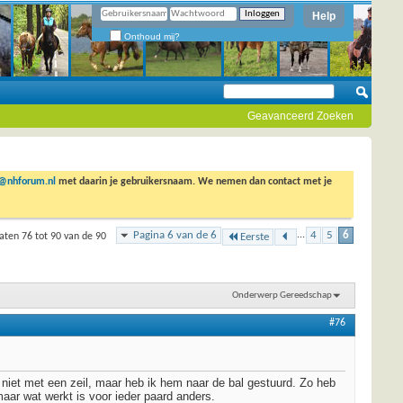
Help
Onthoud mij?
Geavanceerd Zoeken
o@nhforum.nl
met daarin je gebruikersnaam. We nemen dan contact met je
Pagina 6 van de 6
...
4
5
6
aten 76 tot 90 van de 90
Eerste
Onderwerp Gereedschap
#76
at niet met een zeil, maar heb ik hem naar de bal gestuurd. Zo heb
maar wat werkt is voor ieder paard anders.