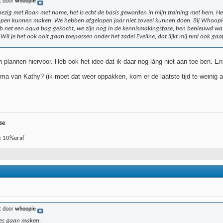
t door
whoopie
 bezig met Roan met name, het is echt de basis geworden in mijn training met hem. He
appen kunnen maken. We hebben afgelopen jaar niet zoveel kunnen doen. Bij Whoop
eb net een aqua bag gekocht, we zijn nog in de kennismakingsfase, ben benieuwd wat
. Wil je het ook ooit gaan toepassen onder het zadel Eveline, dat lijkt mij nml ook ga
plannen hiervoor. Heb ook het idee dat ik daar nog láng niet aan toe ben. En 
mma van Kathy? (ik moet dat weer oppakken, kom er de laatste tijd te weinig a
se
: 10%eraf
t door
whoopie
pjes gaan maken.