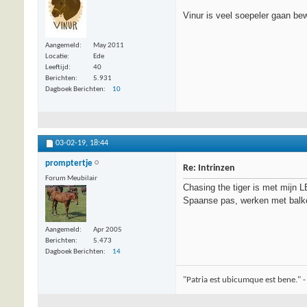
Vinur is veel soepeler gaan bew
Aangemeld
May 2011
Locatie
Ede
Leeftijd
40
Berichten
5.931
Dagboek Berichten
10
03-02-19,
18:44
promptertje
Re: Intrinzen
Forum Meubilair
Chasing the tiger is met mijn L
Spaanse pas, werken met balken
Aangemeld
Apr 2005
Berichten
5.473
Dagboek Berichten
14
"Patria est ubicumque est bene." -