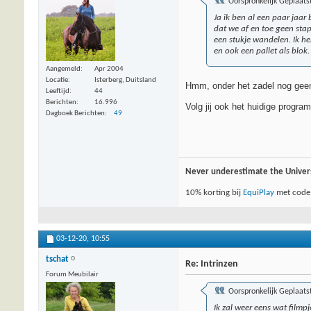
Oorspronkelijk Geplaats
Ja ik ben al een paar jaar
dat we af en toe geen st
een stukje wandelen. Ik h
en ook een pallet als blok
Aangemeld
Apr 2004
Locatie
Isterberg, Duitsland
Hmm, onder het zadel nog geen 
Leeftijd
44
Berichten
16.996
Volg jij ook het huidige progra
Dagboek Berichten
49
Never underestimate the Univer
10% korting bij
EquiPlay
met code
03-12-20,
10:55
tschat
Re: Intrinzen
Forum Meubilair
Oorspronkelijk Geplaats
Ik zal weer eens wat film