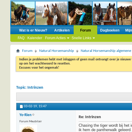
Wat is er Nieuw?
Artikelen
Forum
Dagboeken
Mij
FAQ
Kalender
Forum Acties
Snelle Links
Forum
Natural Horsemanship
Natural Horsemanship algemene
Indien je problemen hebt met inloggen of geen mail ontvangt over je nieuwe
op om het wachtwoord te resetten.
Excuses voor het ongemak!
Topic:
Intrinzen
03-02-19,
15:47
Yo-Rien
Re: Intrinzen
Forum Meubilair
Chasing the tiger wordt bij het
ik hem de pantherwalk geleerd. 