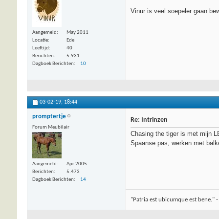
Vinur is veel soepeler gaan bew
Aangemeld
May 2011
Locatie
Ede
Leeftijd
40
Berichten
5.931
Dagboek Berichten
10
03-02-19,
18:44
promptertje
Re: Intrinzen
Forum Meubilair
Chasing the tiger is met mijn L
Spaanse pas, werken met balken
Aangemeld
Apr 2005
Berichten
5.473
Dagboek Berichten
14
"Patria est ubicumque est bene." -