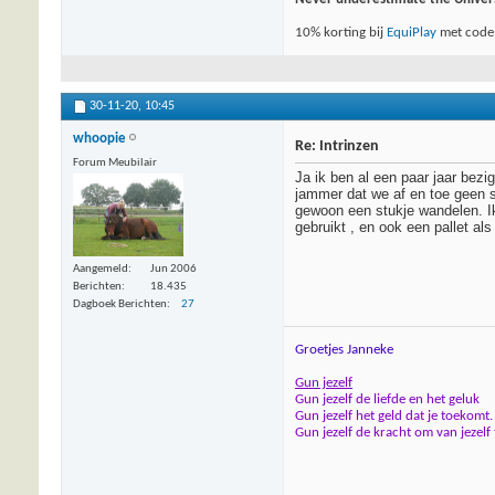
10% korting bij
EquiPlay
met code
30-11-20,
10:45
whoopie
Re: Intrinzen
Forum Meubilair
Ja ik ben al een paar jaar bezi
jammer dat we af en toe geen 
gewoon een stukje wandelen. I
gebruikt , en ook een pallet al
Aangemeld
Jun 2006
Berichten
18.435
Dagboek Berichten
27
Groetjes Janneke
Gun jezelf
Gun jezelf de liefde en het geluk
Gun jezelf het geld dat je toekomt.
Gun jezelf de kracht om van jezelf