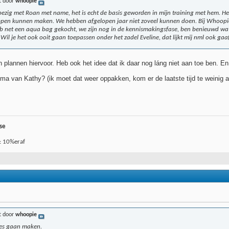
t door
whoopie
 bezig met Roan met name, het is echt de basis geworden in mijn training met hem. He
appen kunnen maken. We hebben afgelopen jaar niet zoveel kunnen doen. Bij Whoop
eb net een aqua bag gekocht, we zijn nog in de kennismakingsfase, ben benieuwd wat
. Wil je het ook ooit gaan toepassen onder het zadel Eveline, dat lijkt mij nml ook ga
plannen hiervoor. Heb ook het idee dat ik daar nog láng niet aan toe ben. En 
mma van Kathy? (ik moet dat weer oppakken, kom er de laatste tijd te weinig a
se
: 10%eraf
t door
whoopie
pjes gaan maken.