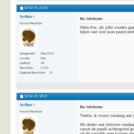
03-02-19,
23:43
Yo-Rien
Re: Intrinzen
Forum Meubilair
Haha Ans, als jullie zouden gaa
kijken wat voor jouw paard werk
Aangemeld
May 2011
Locatie
Ede
Leeftijd
40
Berichten
5.931
Dagboek Berichten
10
12-02-19,
18:47
Yo-Rien
Re: Intrinzen
Forum Meubilair
Thekla, ik moest vandaag aan 
We deden wat intrinzen vandaag
vanuit de parelli achtergrond g
wil dit namelijk mee kunnen ne