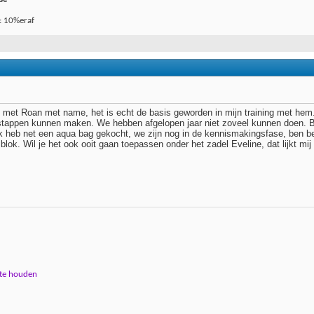
: 10%eraf
g met Roan met name, het is echt de basis geworden in mijn training met hem.
stappen kunnen maken. We hebben afgelopen jaar niet zoveel kunnen doen. B
k heb net een aqua bag gekocht, we zijn nog in de kennismakingsfase, ben b
s blok. Wil je het ook ooit gaan toepassen onder het zadel Eveline, dat lijkt m
 te houden