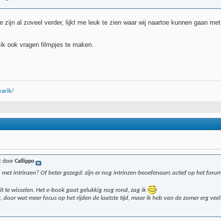
ie zijn al zoveel verder, lijkt me leuk te zien waar wij naartoe kunnen gaan m
 ik ook vragen filmpjes te maken.
arik/
t door
Callippo
 met intrinzen? Of beter gezegd: zijn er nog intrinzen-beoefenaars actief op het foru
uit te wisselen. Het e-book gaat gelukkig nog rond, zag ik
, door wat meer focus op het rijden de laatste tijd, maar ik heb van de zomer erg v