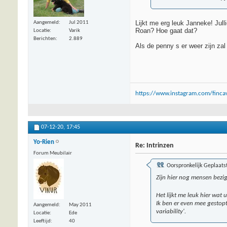
Lijkt me erg leuk Janneke! Jull
Aangemeld
Jul 2011
Roan? Hoe gaat dat?
Locatie
Varik
Berichten
2.889
Als de penny s er weer zijn zal
https://www.instagram.com/fincav
07-12-20,
17:45
Yo-Rien
Re: Intrinzen
Forum Meubilair
Oorspronkelijk Geplaats
Zijn hier nog mensen bezig
Het lijkt me leuk hier wat 
Ik ben er even mee gestopt
Aangemeld
May 2011
variability'.
Locatie
Ede
Leeftijd
40