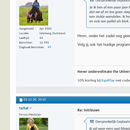
Oorspronkelijk Geplaats
Ja ik ben al een paar jaar
dat we af en toe geen st
een stukje wandelen. Ik h
en ook een pallet als blok
Aangemeld
Apr 2004
Locatie
Isterberg, Duitsland
Hmm, onder het zadel nog geen 
Leeftijd
44
Berichten
16.996
Volg jij ook het huidige progra
Dagboek Berichten
49
Never underestimate the Univer
10% korting bij
EquiPlay
met code
03-12-20,
10:55
tschat
Re: Intrinzen
Forum Meubilair
Oorspronkelijk Geplaats
Ik zal weer eens wat film