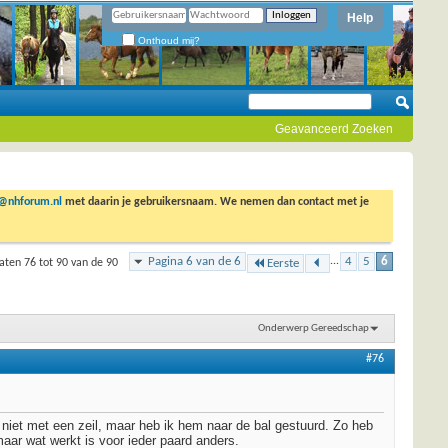
Help
Onthoud mij?
Geavanceerd Zoeken
o@nhforum.nl
met daarin je gebruikersnaam. We nemen dan contact met je
Pagina 6 van de 6
...
4
5
6
aten 76 tot 90 van de 90
Eerste
Onderwerp Gereedschap
#76
at niet met een zeil, maar heb ik hem naar de bal gestuurd. Zo heb
maar wat werkt is voor ieder paard anders.