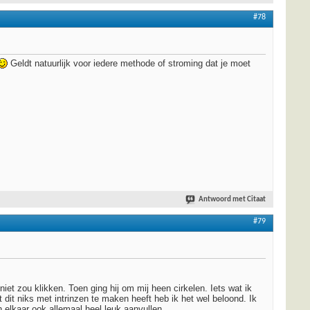
#78
Geldt natuurlijk voor iedere methode of stroming dat je moet
Antwoord met Citaat
#79
t zou klikken. Toen ging hij om mij heen cirkelen. Iets wat ik
dit niks met intrinzen te maken heeft heb ik het wel beloond. Ik
 elkaar ook allemaal heel leuk aanvullen.