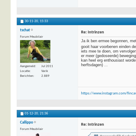
30-11-20,
15:33
tschat
Re: Intrinzen
Forum Meubilair
Ja ik ben ermee begonnen, met
gooit haar voorbenen einden de
iets mee te doen, om vervolgen
er meer (gedoseerde) beweging 
kan heel erg enthousiast worden
herftsdagen) ...
Aangemeld
Jul 2011
Locatie
Varik
Berichten
2.889
https://www.instagram.com/fincav
01-12-20,
21:36
Callippo
Re: Intrinzen
Forum Meubilair