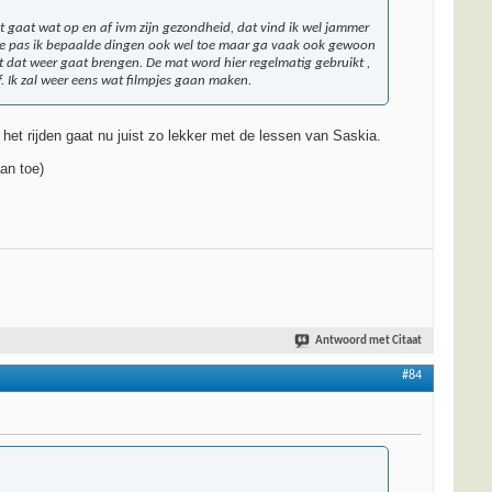
t gaat wat op en af ivm zijn gezondheid, dat vind ik wel jammer
ie pas ik bepaalde dingen ook wel toe maar ga vaak ook gewoon
 dat weer gaat brengen. De mat word hier regelmatig gebruikt ,
af. Ik zal weer eens wat filmpjes gaan maken.
het rijden gaat nu juist zo lekker met de lessen van Saskia.
an toe)
Antwoord met Citaat
#84