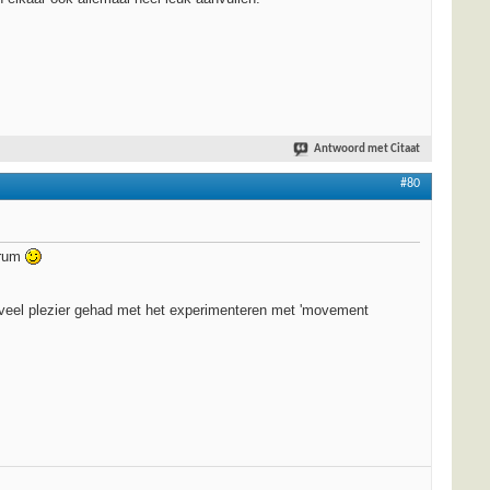
Antwoord met Citaat
#80
orum
g veel plezier gehad met het experimenteren met 'movement