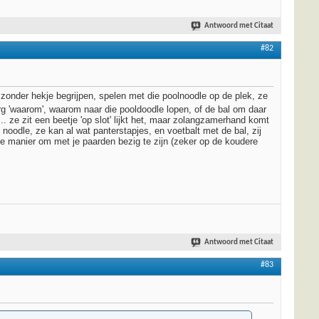
Antwoord met Citaat
#82
onder hekje begrijpen, spelen met die poolnoodle op de plek, ze
 erg 'waarom', waarom naar die pooldoodle lopen, of de bal om daar
ze zit een beetje 'op slot' lijkt het, maar zolangzamerhand komt
oodle, ze kan al wat panterstapjes, en voetbalt met de bal, zij
uke manier om met je paarden bezig te zijn (zeker op de koudere
Antwoord met Citaat
#83