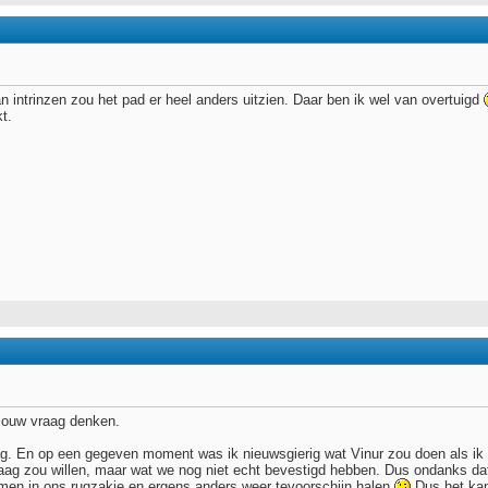
n intrinzen zou het pad er heel anders uitzien. Daar ben ik wel van overtuigd
t.
jouw vraag denken.
. En op een gegeven moment was ik nieuwsgierig wat Vinur zou doen als ik nie
raag zou willen, maar wat we nog niet echt bevestigd hebben. Dus ondanks dat 
men in ons rugzakje en ergens anders weer tevoorschijn halen
Dus het kan