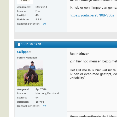
Ik heb er een filmpje van gema
Aangemeld
May 2011
Locatie
Ede
https://youtu.be/s57f0tRV5bs
Leeftijd
40
Berichten
5.931
Dagboek Berichten
10
13-11-20,
14:31
Callippo
Re: Intrinzen
Forum Meubilair
Zijn hier nog mensen bezig met 
Het lijkt me leuk hier wat uit 
Ik ben er even mee gestopt, do
variability'.
Aangemeld
Apr 2004
Locatie
Isterberg, Duitsland
Leeftijd
44
Berichten
16.996
Dagboek Berichten
49
Never underestimate the Univer