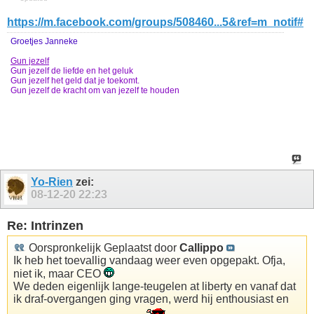
https://m.facebook.com/groups/508460...5&ref=m_notif#
Groetjes Janneke
Gun jezelf
Gun jezelf de liefde en het geluk
Gun jezelf het geld dat je toekomt.
Gun jezelf de kracht om van jezelf te houden
Yo-Rien
zei:
08-12-20
22:23
Re: Intrinzen
Oorspronkelijk Geplaatst door
Callippo
Ik heb het toevallig vandaag weer even opgepakt. Ofja,
niet ik, maar CEO
We deden eigenlijk lange-teugelen at liberty en vanaf dat
ik draf-overgangen ging vragen, werd hij enthousiast en