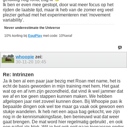
Ik ben er even mee gestopt, door wat meer focus op het
rijden de laatste tijd, maar ik heb van de zomer erg veel
plezier gehad met het experimenteren met 'movement
variability'.
Never underestimate the Universe
10% korting bij
EquiPlay
met code: 10%eraf
whoopie
zei:
30-11-20
10:45
Re: Intrinzen
Ja ik ben al een paar jaar bezig met Roan met name, het is
echt de basis geworden in mijn training met hem. Het gaat
wat op en af ivm zijn gezondheid, dat vind ik wel jammer dat
we af en toe geen stappen kunnen maken. We hebben
afgelopen jaar niet zoveel kunnen doen. Bij Whoopie pas ik
bepaalde dingen ook wel toe maar ga vaak ook gewoon een
stukje wandelen. Ik heb net een aqua bag gekocht, we zijn
nog in de kennismakingsfase, ben benieuwd wat dat weer
gaat brengen. De mat word hier regelmatig gebruikt , en ook
een pallet als blok. Wil je het ook ooit gaan toepassen onder