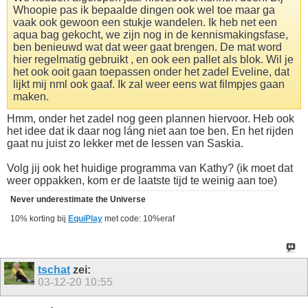
Whoopie pas ik bepaalde dingen ook wel toe maar ga
vaak ook gewoon een stukje wandelen. Ik heb net een
aqua bag gekocht, we zijn nog in de kennismakingsfase,
ben benieuwd wat dat weer gaat brengen. De mat word
hier regelmatig gebruikt , en ook een pallet als blok. Wil je
het ook ooit gaan toepassen onder het zadel Eveline, dat
lijkt mij nml ook gaaf. Ik zal weer eens wat filmpjes gaan
maken.
Hmm, onder het zadel nog geen plannen hiervoor. Heb ook
het idee dat ik daar nog láng niet aan toe ben. En het rijden
gaat nu juist zo lekker met de lessen van Saskia.
Volg jij ook het huidige programma van Kathy? (ik moet dat
weer oppakken, kom er de laatste tijd te weinig aan toe)
Never underestimate the Universe
10% korting bij
EquiPlay
met code: 10%eraf
tschat
zei:
03-12-20
10:55