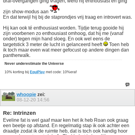
draf-overgangen ging vragen, werd hij enthousiast en ging
zijn show-modus aan
En dat terwijl hij bij de staprondjes vrij traag en introvert was.
Hij kan ook té enthousiast worden. Tijdje terug gooide hij
zijn voorbenen zo enthousiast omhoog, dat hij me (vanaf
onder) tegen mijn hand sloeg. En ook wel eens de
targetstick 3 meter de lucht in gelanceerd heeft
Toen heb
ik toch maar even wat meer gefocust op andere dingen dan
pantherwalk.
Never underestimate the Universe
10% korting bij
EquiPlay
met code: 10%eraf
whoopie
zei:
08-12-20
14:56
Re: Intrinzen
Eveline fat is wel gaaf maar ken het ik heb Roan ook graag
een beetje op afstand. En regelmatig stap ik ook achter een
draadje zodat ik de ruimte heb, dat is toch ook handig hoor