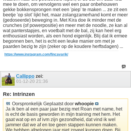
mee te doen, om vervolgens wel een paar onbehouwen
gekke bokkensprongen met een 'piep' te maken ... ze zit een
beetje 'op slot' lijkt het, maar zolangzamerhand komt er meer
(gedoseerde) beweging in. Met Kira doe ik minder met de
crunches (of powerpositie) en meer met de noodle, ze kan al
wat panterstapjes, en voetbalt met de bal, zij kan heel erg
enthousiast worden, als een hond eigenlijk. Blij dat ik ermee
begonnen ben, het is echt een leuke manier om met je
paarden bezig te zijn (zeker op de koudere herftsdagen) ...
https://www.instagram.com/fincavarik/
Callippo
zei:
01-12-20
21:36
Re: Intrinzen
Oorspronkelijk Geplaatst door
whoopie
Ja ik ben al een paar jaar bezig met Roan met name, het
is echt de basis geworden in mijn training met hem. Het
gaat wat op en af ivm zijn gezondheid, dat vind ik wel
jammer dat we af en toe geen stappen kunnen maken.
We hebben afgelopen jaar niet zoveel kunnen doen. Bij