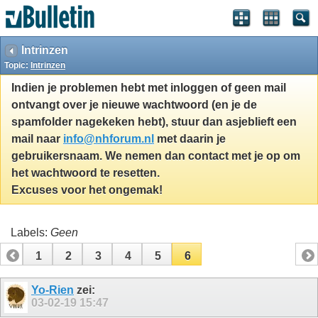
Intrinzen
Topic:
Intrinzen
Indien je problemen hebt met inloggen of geen mail
ontvangt over je nieuwe wachtwoord (en je de
spamfolder nagekeken hebt), stuur dan asjeblieft een
mail naar
info@nhforum.nl
met daarin je
gebruikersnaam. We nemen dan contact met je op om
het wachtwoord te resetten.
Excuses voor het ongemak!
Labels:
Geen
1
2
3
4
5
6
Yo-Rien
zei:
03-02-19
15:47