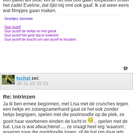
het zadel Eveline, dat lijkt mij nml ook gaaf. Ik zal weer eens
wat filmpjes gaan maken.
Groetjes Janneke
Gun jezelf
Gun jezelf de liefde en het geluk
Gun jezelf het geld dat je toekomt.
Gun jezelf de kracht om van jezelf te houden
tschat
zei:
30-11-20
15:33
Re: Intrinzen
Ja ik ben ermee begonnen, met Lisa met de crunches tegen
een hekje en zolangzamerhand gaat ze het ook zonder
hekje begrijpen, spelen met die poolnoodle op de plek, ze
gooit haar voorbenen einden de lucht in
... spelen met de
bal. Lisa is wat afwachtend .... ze vraagt heel erg 'waarom',
waarom naar die pooldoodle lopen, of de bal om daar iets