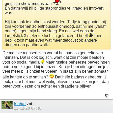
ging zijn show-modus aan
En dat terwijl hij bij de staprondjes vrij traag en introvert
was.
Hij kan ook té enthousiast worden. Tijdje terug gooide hij
zijn voorbenen zo enthousiast omhoog, dat hij me (vanaf
onder) tegen mijn hand sloeg. En ook wel eens de
targetstick 3 meter de lucht in gelanceerd heeft
Toen
heb ik toch maar even wat meer gefocust op andere
dingen dan pantherwalk.
De meeste mensen zien vooral het badass gedeelte van
intrinzen. Dat is ook logisch, want dat zijn mooie beelden
voor op social media
Maar rustige beheerste bewegingen
horen net zo goed bij intrinzen. Kun je hem uitdagen om juist
veel meer bij zichzelf te voelen in plaats zijn benen zomaar
alle kanten op te smijten?
Dat hele badass gebeuren is
leuk, maar het moet wel veilig blijven en soms kun je er dan
beter voor kiezen om achter een draadje te blijven.
tschat
zei:
12-12-20
07:46