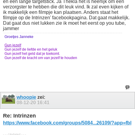
en een lange targetstick. Ja Thekla het is heerlijk om een
verzorgster te hebben die dit leuk vind. Ik zal even kijken of
ik makkelijk een filmpje kan plaatsen. Anders staat het
filmpje op de Intrinzen' facebookpagina. Dat gaat makkelijk.
Dat gaat dus niet lukken zie ik moet het eerst op you tube,
jammer
Groetjes Janneke
Gun jezelf
Gun jezelf de liefde en het geluk
Gun jezelf het geld dat je toekomt.
Gun jezelf de kracht om van jezelf te houden
whoopie
zei:
08-12-20
16:41
Re: Intrinzen
https://www.facebook.com/groups/5084...26109/?app=fbl
- - - Updated - - -