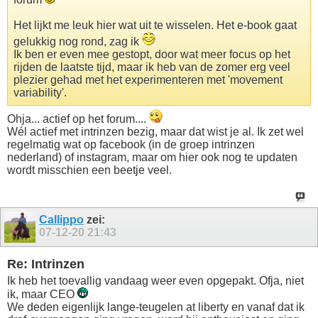
Het lijkt me leuk hier wat uit te wisselen. Het e-book gaat
gelukkig nog rond, zag ik
Ik ben er even mee gestopt, door wat meer focus op het
rijden de laatste tijd, maar ik heb van de zomer erg veel
plezier gehad met het experimenteren met 'movement
variability'.
Ohja... actief op het forum....
Wél actief met intrinzen bezig, maar dat wist je al. Ik zet wel
regelmatig wat op facebook (in de groep intrinzen
nederland) of instagram, maar om hier ook nog te updaten
wordt misschien een beetje veel.
Callippo
zei:
07-12-20
21:43
Re: Intrinzen
Ik heb het toevallig vandaag weer even opgepakt. Ofja, niet
ik, maar CEO
We deden eigenlijk lange-teugelen at liberty en vanaf dat ik