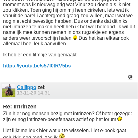
moment was ik nieuwsgierig wat Vinur zou doen als ik niet
zou klikken. Toen ging hij om mij heen cirkelen. Iets wat ik
vanuit de parelli achtergrond graag zou willen, maar wat we
nog niet echt bevestigd hebben. Dus ondanks dat dit niks
met intrinzen te maken heeft heb ik het wel beloond. Ik wil dit
namelijk mee kunnen nemen in ons rugzakje en ergens
anders weer tevoorschijn halen
Dus het kan elkaar ook
allemaal heel leuk aanvullen.
Ik heb er een filmpje van gemaakt.
https://youtu.be/s57f0tRV5bs
Callippo
zei:
13-11-20
14:31
Re: Intrinzen
Zijn hier nog mensen bezig met intrinzen? Of beter gezegd:
zijn er nog intrinzen-beoefenaars actief op het forum
Het lijkt me leuk hier wat uit te wisselen. Het e-book gaat
gelukkig nog rond, zag ik