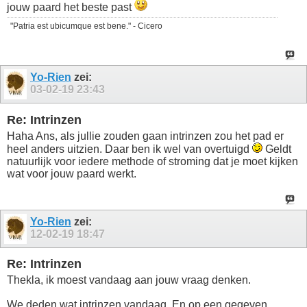
jouw paard het beste past
"Patria est ubicumque est bene." - Cicero
Yo-Rien
zei:
03-02-19
23:43
Re: Intrinzen
Haha Ans, als jullie zouden gaan intrinzen zou het pad er
heel anders uitzien. Daar ben ik wel van overtuigd
Geldt
natuurlijk voor iedere methode of stroming dat je moet kijken
wat voor jouw paard werkt.
Yo-Rien
zei:
12-02-19
18:47
Re: Intrinzen
Thekla, ik moest vandaag aan jouw vraag denken.
We deden wat intrinzen vandaag. En op een gegeven