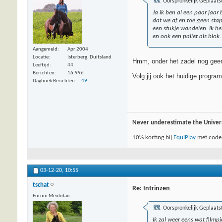
Oorspronkelijk Geplaats
Ja ik ben al een paar jaar
dat we af en toe geen st
een stukje wandelen. Ik h
en ook een pallet als blok
Aangemeld
Apr 2004
Locatie
Isterberg, Duitsland
Hmm, onder het zadel nog geen 
Leeftijd
44
Berichten
16.996
Volg jij ook het huidige progra
Dagboek Berichten
49
Never underestimate the Univer
10% korting bij
EquiPlay
met code
03-12-20,
10:55
tschat
Re: Intrinzen
Forum Meubilair
Oorspronkelijk Geplaats
Ik zal weer eens wat film