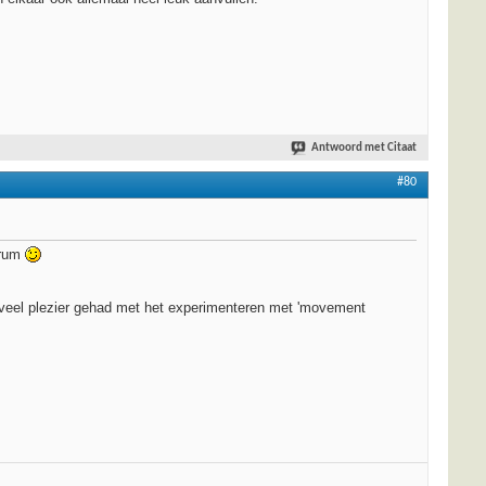
Antwoord met Citaat
#80
orum
g veel plezier gehad met het experimenteren met 'movement