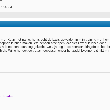
: 10%eraf
g met Roan met name, het is echt de basis geworden in mijn training met hem.
stappen kunnen maken. We hebben afgelopen jaar niet zoveel kunnen doen. B
k heb net een aqua bag gekocht, we zijn nog in de kennismakingsfase, ben b
s blok. Wil je het ook ooit gaan toepassen onder het zadel Eveline, dat lijkt m
 te houden