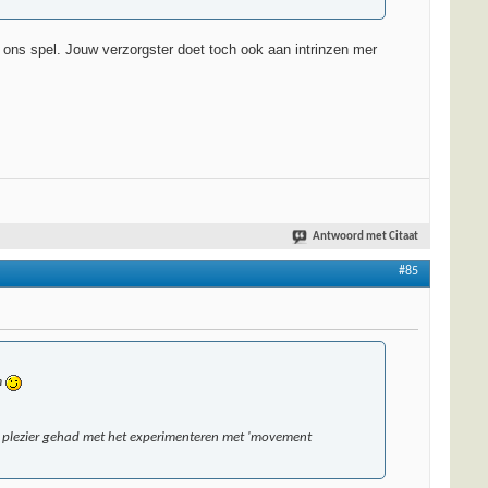
et ons spel. Jouw verzorgster doet toch ook aan intrinzen mer
Antwoord met Citaat
#85
m
eel plezier gehad met het experimenteren met 'movement