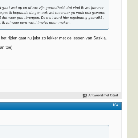
t gaat wat op en af ivm zijn gezondheid, dat vind ik wel jammer
ie pas ik bepaalde dingen ook wel toe maar ga vaak ook gewoon
 dat weer gaat brengen. De mat word hier regelmatig gebruikt ,
af. Ik zal weer eens wat filmpjes gaan maken.
het rijden gaat nu juist zo lekker met de lessen van Saskia.
an toe)
Antwoord met Citaat
#84