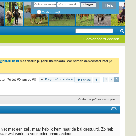
Help
Onthoud mij?
Geavanceerd Zoeken
o@nhforum.nl
met daarin je gebruikersnaam. We nemen dan contact met je
Pagina 6 van de 6
...
4
5
6
aten 76 tot 90 van de 90
Eerste
Onderwerp Gereedschap
#76
at niet met een zeil, maar heb ik hem naar de bal gestuurd. Zo heb
maar wat werkt is voor ieder paard anders.