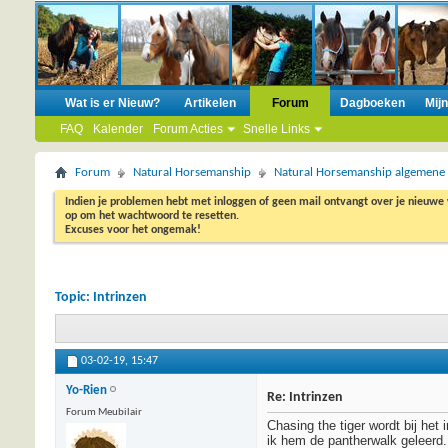
Wat is er Nieuw?
Artikelen
Forum
Dagboeken
Mij
FAQ
Kalender
Forum Acties
Snelle Links
Forum
Natural Horsemanship
Natural Horsemanship algemene
Indien je problemen hebt met inloggen of geen mail ontvangt over je nieuwe
op om het wachtwoord te resetten.
Excuses voor het ongemak!
Topic:
Intrinzen
03-02-19,
15:47
Yo-Rien
Re: Intrinzen
Forum Meubilair
Chasing the tiger wordt bij het
ik hem de pantherwalk geleerd. 