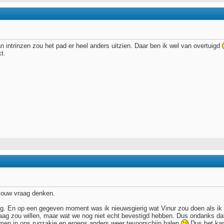
n intrinzen zou het pad er heel anders uitzien. Daar ben ik wel van overtuigd
t.
jouw vraag denken.
. En op een gegeven moment was ik nieuwsgierig wat Vinur zou doen als ik nie
raag zou willen, maar wat we nog niet echt bevestigd hebben. Dus ondanks dat 
men in ons rugzakje en ergens anders weer tevoorschijn halen
Dus het kan