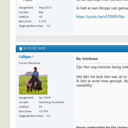
Ik heb er een filmpje van gema
Aangemeld
May 2011
Locatie
Ede
https://youtu.be/s57f0tRV5bs
Leeftijd
40
Berichten
5.931
Dagboek Berichten
10
13-11-20,
14:31
Callippo
Re: Intrinzen
Forum Meubilair
Zijn hier nog mensen bezig met 
Het lijkt me leuk hier wat uit 
Ik ben er even mee gestopt, do
variability'.
Aangemeld
Apr 2004
Locatie
Isterberg, Duitsland
Leeftijd
44
Berichten
16.996
Dagboek Berichten
49
Never underestimate the Univer