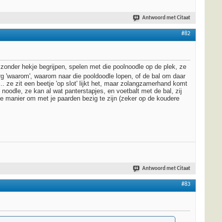
Antwoord met Citaat
#82
onder hekje begrijpen, spelen met die poolnoodle op de plek, ze
 erg 'waarom', waarom naar die pooldoodle lopen, of de bal om daar
ze zit een beetje 'op slot' lijkt het, maar zolangzamerhand komt
oodle, ze kan al wat panterstapjes, en voetbalt met de bal, zij
uke manier om met je paarden bezig te zijn (zeker op de koudere
Antwoord met Citaat
#83