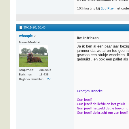
10% korting bij
EquiPlay
met code
30-11-20,
10:45
whoopie
Re: Intrinzen
Forum Meubilair
Ja ik ben al een paar jaar bezi
jammer dat we af en toe geen 
gewoon een stukje wandelen. I
gebruikt , en ook een pallet al
Aangemeld
Jun 2006
Berichten
18.435
Dagboek Berichten
27
Groetjes Janneke
Gun jezelf
Gun jezelf de liefde en het geluk
Gun jezelf het geld dat je toekomt.
Gun jezelf de kracht om van jezelf