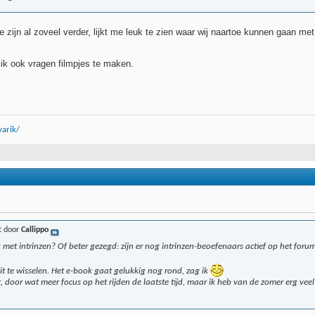
ie zijn al zoveel verder, lijkt me leuk te zien waar wij naartoe kunnen gaan m
 ik ook vragen filmpjes te maken.
arik/
t door
Callippo
 met intrinzen? Of beter gezegd: zijn er nog intrinzen-beoefenaars actief op het foru
uit te wisselen. Het e-book gaat gelukkig nog rond, zag ik
, door wat meer focus op het rijden de laatste tijd, maar ik heb van de zomer erg v