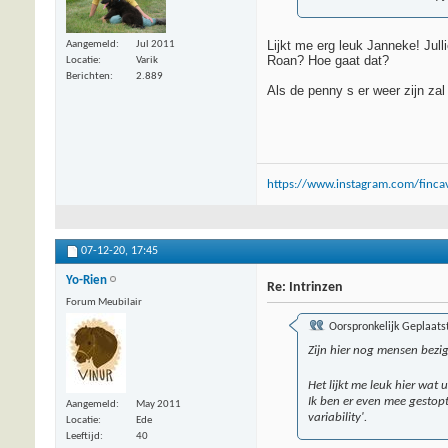
Lijkt me erg leuk Janneke! Jull
Aangemeld
Jul 2011
Roan? Hoe gaat dat?
Locatie
Varik
Berichten
2.889
Als de penny s er weer zijn zal
https://www.instagram.com/fincav
07-12-20,
17:45
Yo-Rien
Re: Intrinzen
Forum Meubilair
Oorspronkelijk Geplaats
Zijn hier nog mensen bezig
Het lijkt me leuk hier wat 
Ik ben er even mee gestopt
Aangemeld
May 2011
variability'.
Locatie
Ede
Leeftijd
40