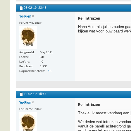
03-02-19,
23:43
Yo-Rien
Re: Intrinzen
Forum Meubilair
Haha Ans, als jullie zouden gaa
kijken wat voor jouw paard werk
Aangemeld
May 2011
Locatie
Ede
Leeftijd
40
Berichten
5.931
Dagboek Berichten
10
12-02-19,
18:47
Yo-Rien
Re: Intrinzen
Forum Meubilair
Thekla, ik moest vandaag aan 
We deden wat intrinzen vandaag
vanuit de parelli achtergrond g
wil dit namelijk mee kunnen ne