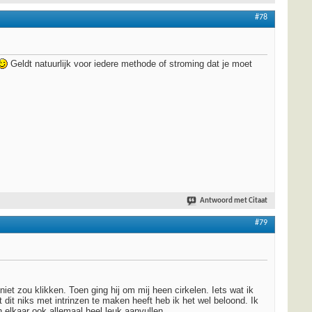
#78
Geldt natuurlijk voor iedere methode of stroming dat je moet
Antwoord met Citaat
#79
t zou klikken. Toen ging hij om mij heen cirkelen. Iets wat ik
dit niks met intrinzen te maken heeft heb ik het wel beloond. Ik
 elkaar ook allemaal heel leuk aanvullen.