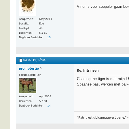
Vinur is veel soepeler gaan bew
Aangemeld
May 2011
Locatie
Ede
Leeftijd
40
Berichten
5.931
Dagboek Berichten
10
03-02-19,
18:44
promptertje
Re: Intrinzen
Forum Meubilair
Chasing the tiger is met mijn L
Spaanse pas, werken met balken
Aangemeld
Apr 2005
Berichten
5.473
Dagboek Berichten
14
"Patria est ubicumque est bene." -