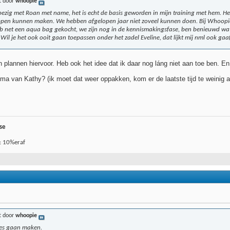
t door
whoopie
 bezig met Roan met name, het is echt de basis geworden in mijn training met hem. He
appen kunnen maken. We hebben afgelopen jaar niet zoveel kunnen doen. Bij Whoop
eb net een aqua bag gekocht, we zijn nog in de kennismakingsfase, ben benieuwd wat
. Wil je het ook ooit gaan toepassen onder het zadel Eveline, dat lijkt mij nml ook ga
plannen hiervoor. Heb ook het idee dat ik daar nog láng niet aan toe ben. En 
mma van Kathy? (ik moet dat weer oppakken, kom er de laatste tijd te weinig a
se
: 10%eraf
t door
whoopie
pjes gaan maken.