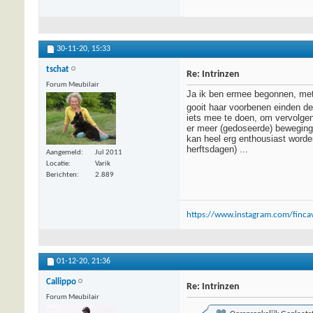
30-11-20,
15:33
tschat
Re: Intrinzen
Forum Meubilair
Ja ik ben ermee begonnen, met
gooit haar voorbenen einden de
iets mee te doen, om vervolgen
er meer (gedoseerde) beweging 
kan heel erg enthousiast worden
herftsdagen) ...
Aangemeld
Jul 2011
Locatie
Varik
Berichten
2.889
https://www.instagram.com/fincav
01-12-20,
21:36
Callippo
Re: Intrinzen
Forum Meubilair