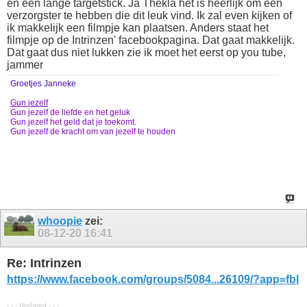
en een lange targetstick. Ja Thekla het is heerlijk om een
verzorgster te hebben die dit leuk vind. Ik zal even kijken of
ik makkelijk een filmpje kan plaatsen. Anders staat het
filmpje op de Intrinzen' facebookpagina. Dat gaat makkelijk.
Dat gaat dus niet lukken zie ik moet het eerst op you tube,
jammer
Groetjes Janneke
Gun jezelf
Gun jezelf de liefde en het geluk
Gun jezelf het geld dat je toekomt.
Gun jezelf de kracht om van jezelf te houden
whoopie
zei:
08-12-20
16:41
Re: Intrinzen
https://www.facebook.com/groups/5084...26109/?app=fbl
- - - Updated - - -