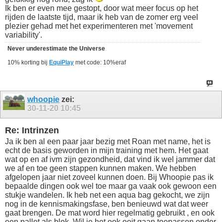
Ik ben er even mee gestopt, door wat meer focus op het
rijden de laatste tijd, maar ik heb van de zomer erg veel
plezier gehad met het experimenteren met 'movement
variability'.
Never underestimate the Universe
10% korting bij
EquiPlay
met code: 10%eraf
whoopie
zei:
30-11-20
10:45
Re: Intrinzen
Ja ik ben al een paar jaar bezig met Roan met name, het is
echt de basis geworden in mijn training met hem. Het gaat
wat op en af ivm zijn gezondheid, dat vind ik wel jammer dat
we af en toe geen stappen kunnen maken. We hebben
afgelopen jaar niet zoveel kunnen doen. Bij Whoopie pas ik
bepaalde dingen ook wel toe maar ga vaak ook gewoon een
stukje wandelen. Ik heb net een aqua bag gekocht, we zijn
nog in de kennismakingsfase, ben benieuwd wat dat weer
gaat brengen. De mat word hier regelmatig gebruikt , en ook
een pallet als blok. Wil je het ook ooit gaan toepassen onder