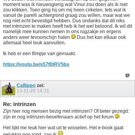
moment was ik nieuwsgierig wat Vinur zou doen als ik niet
zou klikken. Toen ging hij om mij heen cirkelen. Iets wat ik
vanuit de parelli achtergrond graag zou willen, maar wat we
nog niet echt bevestigd hebben. Dus ondanks dat dit niks
met intrinzen te maken heeft heb ik het wel beloond. Ik wil dit
namelijk mee kunnen nemen in ons rugzakje en ergens
anders weer tevoorschijn halen
Dus het kan elkaar ook
allemaal heel leuk aanvullen.
Ik heb er een filmpje van gemaakt.
https://youtu.be/s57f0tRV5bs
Callippo
zei:
13-11-20
14:31
Re: Intrinzen
Zijn hier nog mensen bezig met intrinzen? Of beter gezegd:
zijn er nog intrinzen-beoefenaars actief op het forum
Het lijkt me leuk hier wat uit te wisselen. Het e-book gaat
gelukkig nog rond, zag ik