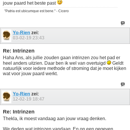
jouw paard het beste past
"Patria est ubicumque est bene." - Cicero
Yo-Rien
zei:
03-02-19
23:43
Re: Intrinzen
Haha Ans, als jullie zouden gaan intrinzen zou het pad er
heel anders uitzien. Daar ben ik wel van overtuigd
Geldt
natuurlijk voor iedere methode of stroming dat je moet kijken
wat voor jouw paard werkt.
Yo-Rien
zei:
12-02-19
18:47
Re: Intrinzen
Thekla, ik moest vandaag aan jouw vraag denken.
We deden wat intrinzen vandaag. En op een gegeven