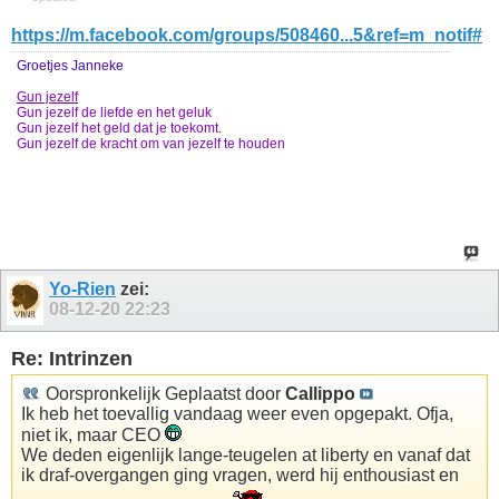
https://m.facebook.com/groups/508460...5&ref=m_notif#
Groetjes Janneke
Gun jezelf
Gun jezelf de liefde en het geluk
Gun jezelf het geld dat je toekomt.
Gun jezelf de kracht om van jezelf te houden
Yo-Rien
zei:
08-12-20
22:23
Re: Intrinzen
Oorspronkelijk Geplaatst door
Callippo
Ik heb het toevallig vandaag weer even opgepakt. Ofja,
niet ik, maar CEO
We deden eigenlijk lange-teugelen at liberty en vanaf dat
ik draf-overgangen ging vragen, werd hij enthousiast en