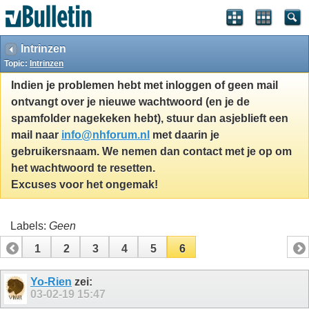
Intrinzen
Topic:
Intrinzen
Indien je problemen hebt met inloggen of geen mail
ontvangt over je nieuwe wachtwoord (en je de
spamfolder nagekeken hebt), stuur dan asjeblieft een
mail naar
info@nhforum.nl
met daarin je
gebruikersnaam. We nemen dan contact met je op om
het wachtwoord te resetten.
Excuses voor het ongemak!
Labels:
Geen
1
2
3
4
5
6
Yo-Rien
zei:
03-02-19
15:47