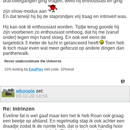
draf-overgangen ging vragen, werd hij enthousiast en ging
zijn show-modus aan
En dat terwijl hij bij de staprondjes vrij traag en introvert was.
Hij kan ook té enthousiast worden. Tijdje terug gooide hij
zijn voorbenen zo enthousiast omhoog, dat hij me (vanaf
onder) tegen mijn hand sloeg. En ook wel eens de
targetstick 3 meter de lucht in gelanceerd heeft
Toen heb
ik toch maar even wat meer gefocust op andere dingen dan
pantherwalk.
Never underestimate the Universe
10% korting bij
EquiPlay
met code: 10%eraf
whoopie
zei:
08-12-20
14:56
Re: Intrinzen
Eveline fat is wel gaaf maar ken het ik heb Roan ook graag
een beetje op afstand. En regelmatig stap ik ook achter een
draadje zodat ik de ruimte heb, dat is toch ook handig hoor