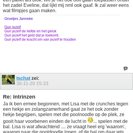
het zadel Eveline, dat lijkt mij nml ook gaaf. Ik zal weer eens
wat filmpjes gaan maken.
Groetjes Janneke
Gun jezelf
Gun jezelf de liefde en het geluk
Gun jezelf het geld dat je toekomt.
Gun jezelf de kracht om van jezelf te houden
tschat
zei:
30-11-20
15:33
Re: Intrinzen
Ja ik ben ermee begonnen, met Lisa met de crunches tegen
een hekje en zolangzamerhand gaat ze het ook zonder
hekje begrijpen, spelen met die poolnoodle op de plek, ze
gooit haar voorbenen einden de lucht in
... spelen met de
bal. Lisa is wat afwachtend .... ze vraagt heel erg 'waarom',
waarom naar die pooldoodle lopen, of de bal om daar iets