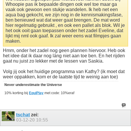
Whoopie pas ik bepaalde dingen ook wel toe maar ga
vaak ook gewoon een stukje wandelen. Ik heb net een
aqua bag gekocht, we zijn nog in de kennismakingsfase,
ben benieuwd wat dat weer gaat brengen. De mat word
hier regelmatig gebruikt , en ook een pallet als blok. Wil je
het ook ooit gaan toepassen onder het zadel Eveline, dat
lijkt mij nml ook gaaf. Ik zal weer eens wat filmpjes gaan
maken.
Hmm, onder het zadel nog geen plannen hiervoor. Heb ook
het idee dat ik daar nog láng niet aan toe ben. En het rijden
gaat nu juist zo lekker met de lessen van Saskia.
Volg jij ook het huidige programma van Kathy? (ik moet dat
weer oppakken, kom er de laatste tijd te weinig aan toe)
Never underestimate the Universe
10% korting bij
EquiPlay
met code: 10%eraf
tschat
zei:
03-12-20
10:55