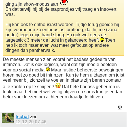
ging zijn show-modus aan
En dat terwijl hij bij de staprondjes vrij traag en introvert
was.
Hij kan ook té enthousiast worden. Tijdje terug gooide hij
zijn voorbenen zo enthousiast omhoog, dat hij me (vanaf
onder) tegen mijn hand sloeg. En ook wel eens de
targetstick 3 meter de lucht in gelanceerd heeft
Toen
heb ik toch maar even wat meer gefocust op andere
dingen dan pantherwalk.
De meeste mensen zien vooral het badass gedeelte van
intrinzen. Dat is ook logisch, want dat zijn mooie beelden
voor op social media
Maar rustige beheerste bewegingen
horen net zo goed bij intrinzen. Kun je hem uitdagen om juist
veel meer bij zichzelf te voelen in plaats zijn benen zomaar
alle kanten op te smijten?
Dat hele badass gebeuren is
leuk, maar het moet wel veilig blijven en soms kun je er dan
beter voor kiezen om achter een draadje te blijven.
tschat
zei:
12-12-20
07:46