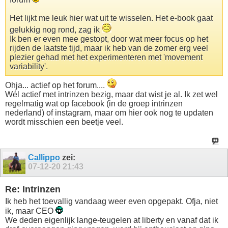
Het lijkt me leuk hier wat uit te wisselen. Het e-book gaat
gelukkig nog rond, zag ik
Ik ben er even mee gestopt, door wat meer focus op het
rijden de laatste tijd, maar ik heb van de zomer erg veel
plezier gehad met het experimenteren met 'movement
variability'.
Ohja... actief op het forum....
Wél actief met intrinzen bezig, maar dat wist je al. Ik zet wel
regelmatig wat op facebook (in de groep intrinzen
nederland) of instagram, maar om hier ook nog te updaten
wordt misschien een beetje veel.
Callippo
zei:
07-12-20
21:43
Re: Intrinzen
Ik heb het toevallig vandaag weer even opgepakt. Ofja, niet
ik, maar CEO
We deden eigenlijk lange-teugelen at liberty en vanaf dat ik