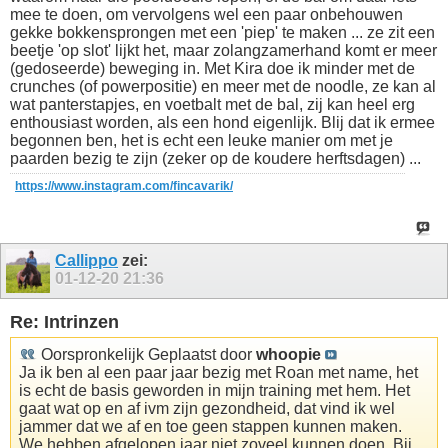
mee te doen, om vervolgens wel een paar onbehouwen
gekke bokkensprongen met een 'piep' te maken ... ze zit een
beetje 'op slot' lijkt het, maar zolangzamerhand komt er meer
(gedoseerde) beweging in. Met Kira doe ik minder met de
crunches (of powerpositie) en meer met de noodle, ze kan al
wat panterstapjes, en voetbalt met de bal, zij kan heel erg
enthousiast worden, als een hond eigenlijk. Blij dat ik ermee
begonnen ben, het is echt een leuke manier om met je
paarden bezig te zijn (zeker op de koudere herftsdagen) ...
https://www.instagram.com/fincavarik/
Callippo
zei:
01-12-20
21:36
Re: Intrinzen
Oorspronkelijk Geplaatst door
whoopie
Ja ik ben al een paar jaar bezig met Roan met name, het
is echt de basis geworden in mijn training met hem. Het
gaat wat op en af ivm zijn gezondheid, dat vind ik wel
jammer dat we af en toe geen stappen kunnen maken.
We hebben afgelopen jaar niet zoveel kunnen doen. Bij