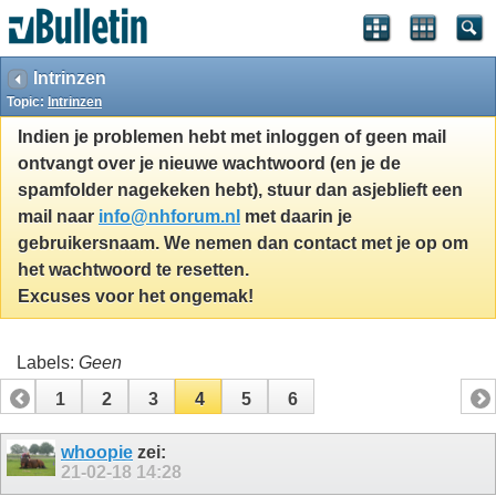
Intrinzen
Topic:
Intrinzen
Indien je problemen hebt met inloggen of geen mail
ontvangt over je nieuwe wachtwoord (en je de
spamfolder nagekeken hebt), stuur dan asjeblieft een
mail naar
info@nhforum.nl
met daarin je
gebruikersnaam. We nemen dan contact met je op om
het wachtwoord te resetten.
Excuses voor het ongemak!
Labels:
Geen
1
2
3
4
5
6
whoopie
zei:
21-02-18
14:28