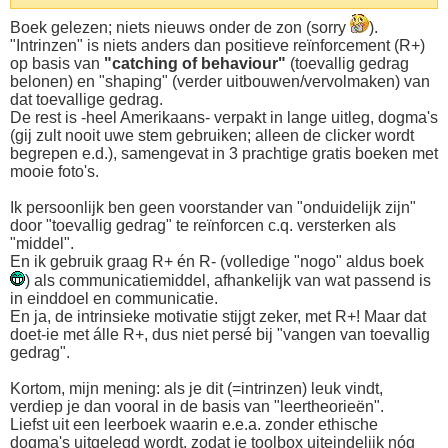
Boek gelezen; niets nieuws onder de zon (sorry
).
"Intrinzen" is niets anders dan positieve reïnforcement (R+)
op basis van
"catching of behaviour"
(toevallig gedrag
belonen) en "shaping" (verder uitbouwen/vervolmaken) van
dat toevallige gedrag.
De rest is -heel Amerikaans- verpakt in lange uitleg, dogma's
(gij zult nooit uwe stem gebruiken; alleen de clicker wordt
begrepen e.d.), samengevat in 3 prachtige gratis boeken met
mooie foto's.
Ik persoonlijk ben geen voorstander van "onduidelijk zijn"
door "toevallig gedrag" te reïnforcen c.q. versterken als
"middel".
En ik gebruik graag R+ én R- (volledige "nogo" aldus boek
) als communicatiemiddel, afhankelijk van wat passend is
in einddoel en communicatie.
En ja, de intrinsieke motivatie stijgt zeker, met R+! Maar dat
doet-ie met álle R+, dus niet persé bij "vangen van toevallig
gedrag".
Kortom, mijn mening: als je dit (=intrinzen) leuk vindt,
verdiep je dan vooral in de basis van "leertheorieën".
Liefst uit een leerboek waarin e.e.a. zonder ethische
dogma's uitgelegd wordt, zodat je toolbox uiteindelijk nóg