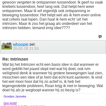
gewoon vergeten te ontspannen tussendoor. Ik geef nu vaak
kriebels tussendoor, heel lang ook. Dat helpt hem weer
ontspannen. Maar ik wil eigenlijk ook ontspanning in
beweging tussendoor. Het helpt wel als ik hem even online
wat cirkels laat lopen. Dan haal ik hem echt 'uit' het
intrinzen. Maar ik zou het graag als onderdeel van het
intrinzen hebben. Iemand enig idee????
whoopie
zei:
26-02-18
21:55
Re: Intrinzen
Wat bij het Intrinzen echt een basis idee is dat wanneer er
word geklikt het paard stopt met wat hij doet, ook ivm
veiligheid denk ik wanneer hij grotere bewegingen laat zien,
misschien een idee of je hem dat echt kunt aanleren. Ik vind
het wel mooi hoor dat hij zo actief is, ik heb het
tegengestelde probleem, Roan krijg ik niet in beweging. Wat
doet hij als je wegloopt wanner hij zo bezig is?
Groetjes Janneke
Gun jezelf