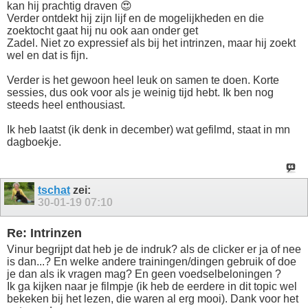
kan hij prachtig draven 😍
Verder ontdekt hij zijn lijf en de mogelijkheden en die
zoektocht gaat hij nu ook aan onder get
Zadel. Niet zo expressief als bij het intrinzen, maar hij zoekt
wel en dat is fijn.
Verder is het gewoon heel leuk on samen te doen. Korte
sessies, dus ook voor als je weinig tijd hebt. Ik ben nog
steeds heel enthousiast.
Ik heb laatst (ik denk in december) wat gefilmd, staat in mn
dagboekje.
tschat
zei:
30-01-19
07:10
Re: Intrinzen
Vinur begrijpt dat heb je de indruk? als de clicker er ja of nee
is dan...? En welke andere trainingen/dingen gebruik of doe
je dan als ik vragen mag? En geen voedselbeloningen ?
Ik ga kijken naar je filmpje (ik heb de eerdere in dit topic wel
bekeken bij het lezen, die waren al erg mooi). Dank voor het