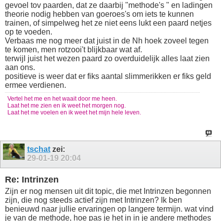
gevoel tov paarden, dat ze daarbij "methode's " en ladingen
theorie nodig hebben van goeroes's om iets te kunnen
trainen, of simpelweg het ze niet eens lukt een paard netjes
op te voeden.
Verbaas me nog meer dat juist in de Nh hoek zoveel tegen
te komen, men rotzooi't blijkbaar wat af.
terwijl juist het wezen paard zo overduidelijk alles laat zien
aan ons.
positieve is weer dat er fiks aantal slimmerikken er fiks geld
ermee verdienen.
Vertel het me en het waait door me heen.
Laat het me zien en ik weet het morgen nog.
Laat het me voelen en ik weet het mijn hele leven.
tschat
zei:
29-01-19
20:04
Re: Intrinzen
Zijn er nog mensen uit dit topic, die met Intrinzen begonnen
zijn, die nog steeds actief zijn met Intrinzen? Ik ben
benieuwd naar jullie ervaringen op langere termijn. wat vind
je van de methode, hoe pas je het in in je andere methodes