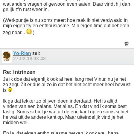
wat anders vragen of gewoon even aaien. Daar vindt hij dan
gelijk z’n rust weer in.
(Werkpuntje is nu soms meer: hoe raak ik niet verdwaald in
mijn eigen try en enthousiasme. M’n eigen time out beheren
zeg naar...
)
Yo-Rien
zei:
27-02-18
08:48
Re: Intrinzen
Ja ik doe dat eigenlijk ook al heel lang met Vinur, nu je het
zo zegt. Zit er dus al zo in dat het niet echt meer heel bewust
is
Ik ga dat lekker zo blijven doen inderdaad. Het is altijd
vinden van een balans. Met alles. En dat vind ik soms best
lastig. Soms schiet je wat uit de ene kant op en soms schiet
he wat uit de andere kant op. Maar uiteindelijk vind je het
midden wel.
En ja, dat eigen enthousiasme herken ik ook wel, haha