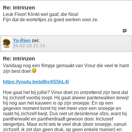
Re: Intrinzen
Leuk Floor! Klinkt wel gaaf, die Noa!
Fijn dat de worteltjes zo goed werken voor ze.
Yo-Rien
zei:
26-02-18
21:34
Re: Intrinzen
Vandaag nog een filmpje gemaakt van Vinur die veel te hard
zijn best doet
https://youtu.be/p8hc6S5hL4I
Hoe gaat het bij jullie? Vinur doet zo ontzettend zijn best dat
hij zichzelf voorbij loopt. Hij gaat alweer panterwalken terwijl
hij nog aan het kauwen is op zijn snoepje. En op een
gegeven moment komt hij niet meer voor een snoepje en
raakt hij zichzelf kwijt. Dus niet uit desintersse ofzo, want hij
pantherwalkt en pantherdraaft gewoon door. Inclusief
steigertjes. Maar echt iets te veel druk (door snoepje, vanuit
zichzelf, ik zet dan geen druk, op geen enkele manier) en