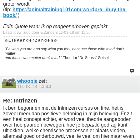
groter wordt.
(tip:
https://animaltraining101com.wordpre.../buy-the-
book/
)
Edit: Quote waar ik op reageer erboven geplakt
Laatst gewijzigd door E.Zanden; 11-03-18 om
11:56
.
©
E l s v a n d e r Z a n d e n
©
"Be who you are and say what you feel, because those who mind don't
matter
and those who matter don't mind.
" Theodor "Dr. Seuss" Geisel
whoopie
zei:
10-03-18
14:44
Re: Intrinzen
Ik ben begonnen met de Intrinzen cursus on line, het is
zoveel meer dan positieve beloning in mijn beleving. Er zit
een heel concept achter, er word veel theorie aangeboden
over hoe paarden bewegen, hoe je bepaald gedrag kunt
uitlokken, welke chemische processen er plaats vinden,
allemaal goed onderbouwd, veel te veel om hier maar even