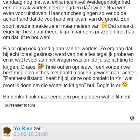
vandaag nog met wat extra incentive! Weidegenootje had
een een zak wortels neergelegd en dáár wilde Noa wel
even voor uitsloven! Haar crunches gingen zo ver op de
achterhand dat de voorhand vrij kwam van de grond. Een
soort levade maakte ze er maar meteen van
Dat smaakt
eigenlijk best naar meer. Ik ga maar eens puzzelen met haar
om dat uit te bouwen!
Fjalar ging ook grondig aan van de wortels. Zo erg aan dat
hij echt totaal gestresst werd van het alles tegelijk proberen
en ik wat teveel aan het vragen was om de juiste richting te
krijgen. Chaos.
Time out en opnieuw. Toen vonden we
best mooie crunches met hoofd mooi en gewicht naar achter.
"Panther-stilstand" heeft hij bij deze ook ontdekt in z'n "wat
moet ik doen om die wortel te krijgen" bui. Begin is er
Binnenkort ook maar eens een poging doen wat te filmen!
Surrender to fun!
Yo-Rien
zei:
21-02-18
21:08