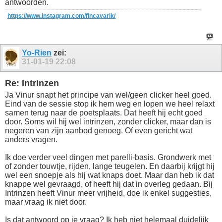
antwoorden.
https://www.instagram.com/fincavarik/
Yo-Rien
zei:
31-01-19
22:08
Re: Intrinzen
Ja Vinur snapt het principe van wel/geen clicker heel goed.
Eind van de sessie stop ik hem weg en lopen we heel relaxt
samen terug naar de poetsplaats. Dat heeft hij echt goed
door. Soms wil hij wel intrinzen, zonder clicker, maar dan is
negeren van zijn aanbod genoeg. Of even gericht wat
anders vragen.
Ik doe verder veel dingen met parelli-basis. Grondwerk met
of zonder touwtje, rijden, lange teugelen. En daarbij krijgt hij
wel een snoepje als hij wat knaps doet. Maar dan heb ik dat
knappe wel gevraagd, of heeft hij dat in overleg gedaan. Bij
Intrinzen heeft Vinur meer vrijheid, doe ik enkel suggesties,
maar vraag ik niet door.
Is dat antwoord op je vraag? Ik heb niet helemaal duidelijk