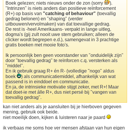
Boek gelezen; niets nieuws onder de zon (sorry
).
"Intrinzen" is niets anders dan positieve reïnforcement
(R+) op basis van
"catching of behaviour"
(toevallig
gedrag belonen) en "shaping" (verder
uitbouwen/vervolmaken) van dat toevallige gedrag.
De rest is -heel Amerikaans- verpakt in lange uitleg,
dogma's (gij zult nooit uwe stem gebruiken; alleen de
clicker wordt begrepen e.d.), samengevat in 3 prachtige
gratis boeken met mooie foto's.
Ik persoonlijk ben geen voorstander van "onduidelijk zijn"
door "toevallig gedrag" te reïnforcen c.q. versterken als
"middel".
En ik gebruik graag R+ én R- (volledige "nogo" aldus
boek
) als communicatiemiddel, afhankelijk van wat
passend is in einddoel en communicatie.
En ja, de intrinsieke motivatie stijgt zeker, met R+! Maar
dat doet-ie met álle R+, dus niet persé bij "vangen van
toevallig gedrag".
kan niet anders als je aansluiten bij je hierboven gegeven
mening, gebruik ook beide.
niet moeilijk doen, kijken & luisteren naar je paard
ik verbaas me soms hoe ver mensen afstaan van hun eigen