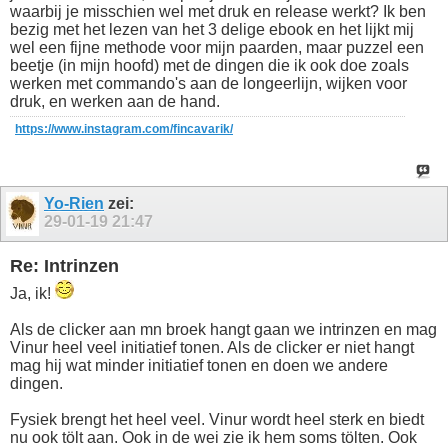
waarbij je misschien wel met druk en release werkt? Ik ben
bezig met het lezen van het 3 delige ebook en het lijkt mij
wel een fijne methode voor mijn paarden, maar puzzel een
beetje (in mijn hoofd) met de dingen die ik ook doe zoals
werken met commando's aan de longeerlijn, wijken voor
druk, en werken aan de hand.
https://www.instagram.com/fincavarik/
Yo-Rien
zei:
29-01-19
21:47
Re: Intrinzen
Ja, ik!
Als de clicker aan mn broek hangt gaan we intrinzen en mag
Vinur heel veel initiatief tonen. Als de clicker er niet hangt
mag hij wat minder initiatief tonen en doen we andere
dingen.
Fysiek brengt het heel veel. Vinur wordt heel sterk en biedt
nu ook tölt aan. Ook in de wei zie ik hem soms tölten. Ook