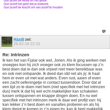
Gun jezelf de liefde en het geluk
Gun jezelf het geld dat je toekomt.
Gun jezelf de kracht om van jezelf te houden
Hästli
zei:
26-02-18
22:31
Re: Intrinzen
Ik ken het van Fjalar ook wel, Jorien. Als ik ging werken met
snoepjes kon hij zich vroeger ook zo klem focussen op z’n
best doen dat ie dan ook vrijwel niet meer bereikbaar was
en ook niet ontspande. Ik deed dan idd net als jij: ik haal
hem er even uit met wat anders. Even rust, aaien of even
een zacht oefeningetje in contact tussendoor. Door dat al
een tijd zo te doen met hem (niet specifiek met het intrinzen
dus) merk ik dat hij wel echt makkelijker kan schakelen
tussen ontspannen en knappe dingen doen. En nu wel
specifiek met het intrinzen merk ik daar wel profijt van: hij
kan lekker z’n best doen en vanalles proberen en als hij
klem dreigt te komen in z’n eigen try, kan ik heel makkelijk