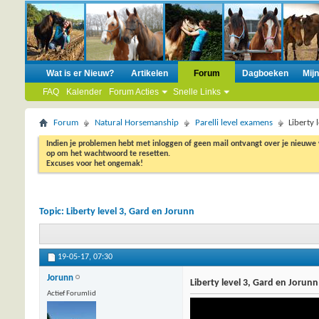
Wat is er Nieuw?
Artikelen
Forum
Dagboeken
Mij
FAQ
Kalender
Forum Acties
Snelle Links
Forum
Natural Horsemanship
Parelli level examens
Liberty 
Indien je problemen hebt met inloggen of geen mail ontvangt over je nieuwe
op om het wachtwoord te resetten.
Excuses voor het ongemak!
Topic:
Liberty level 3, Gard en Jorunn
19-05-17,
07:30
Jorunn
Liberty level 3, Gard en Jorunn
Actief Forumlid