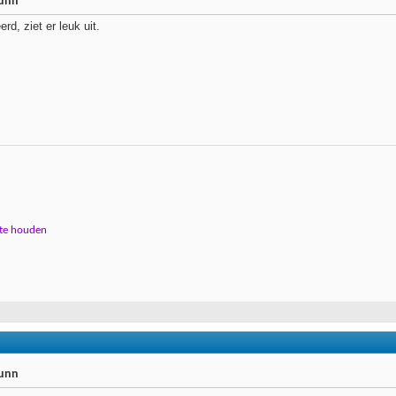
runn
erd, ziet er leuk uit.
 te houden
runn