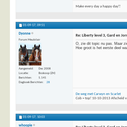
Make every day a happy day!!
01-09-17,
09:51
Dyonne
Re: Liberty level 3, Gard en Jo
Forum Meubilair
O, zie dit topic nu pas. Maar zi
Hoe groot is het eerste deel wa
Aangemeld
Dec 2008
Locatie
Boskoop (ZH)
Berichten
5.145
Dagboek Berichten
28
De weg met Carwyn en Scarlet
Cob = top! 10-10-2013 Afscheid v
01-09-17,
10:03
whoopie