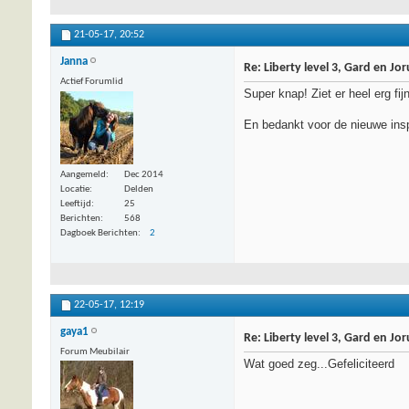
21-05-17,
20:52
Janna
Re: Liberty level 3, Gard en Jo
Actief Forumlid
Super knap! Ziet er heel erg fijn
En bedankt voor de nieuwe insp
Aangemeld
Dec 2014
Locatie
Delden
Leeftijd
25
Berichten
568
Dagboek Berichten
2
22-05-17,
12:19
gaya1
Re: Liberty level 3, Gard en Jo
Forum Meubilair
Wat goed zeg...Gefeliciteerd