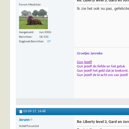
Re: Liberty level 3, Gard en Jo
Forum Meubilair
Ik zie het ook nu pas, gefelicite
Aangemeld
Jun 2006
Berichten
18.435
Dagboek Berichten
27
Groetjes Janneke
Gun jezelf
Gun jezelf de liefde en het geluk
Gun jezelf het geld dat je toekomt.
Gun jezelf de kracht om van jezelf
03-09-17,
14:48
Jorunn
Re: Liberty level 3, Gard en Jo
Actief Forumlid