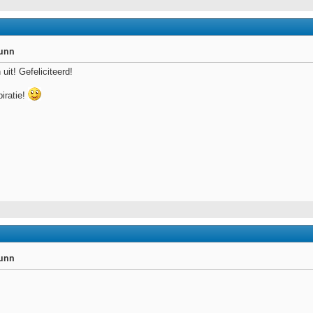
runn
 uit! Gefeliciteerd!
iratie!
runn