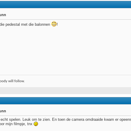
runn
 die pedestal met die balonnen
!
body will follow.
runn
en echt spelen. Leuk om te zien. En toen de camera omdraaide kwam er opeens 
oor mijn filmpje, tnx