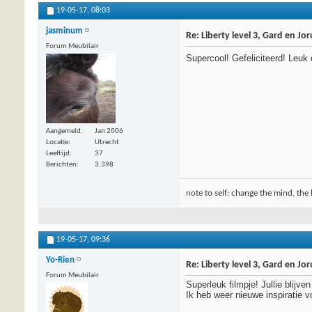
19-05-17,
08:03
jasminum
Re: Liberty level 3, Gard en Jo
Forum Meubilair
Supercool! Gefeliciteerd! Leuk
Aangemeld
Jan 2006
Locatie
Utrecht
Leeftijd
37
Berichten
3.398
note to self: change the mind, the 
19-05-17,
09:36
Yo-Rien
Re: Liberty level 3, Gard en Jo
Forum Meubilair
Superleuk filmpje! Jullie blijv
Ik heb weer nieuwe inspiratie v