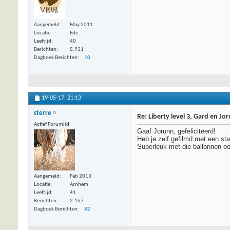
Aangemeld
May 2011
Locatie
Ede
Leeftijd
40
Berichten
5.931
Dagboek Berichten
10
19-05-17,
21:13
sterre
Re: Liberty level 3, Gard en Jo
Actief Forumlid
Gaaf Jorunn, gefeliciteerd!
Heb je zelf gefilmd met een sta
Superleuk met die ballonnen oo
Aangemeld
Feb 2013
Locatie
Arnhem
Leeftijd
41
Berichten
2.167
Dagboek Berichten
82