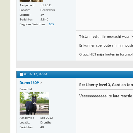
Aangemeld
Jul 2011
Locatie
Heemskerk
Leeftijd
39
Berichten
5.846
Dagboek Berichten
105
Tristan heeft mijn gebracht waar i
Er kunnen spelfouten in mijn posts
Graag NIET mijn fouten in forumblo
01-09-17,
09:33
Draver1609
Re: Liberty level 3, Gard en Jo
Forumlid
Veeeeeeeeeeeel te late reactie 
Aangemeld
Sep 2013
Locatie
Drenthe
Berichten
40