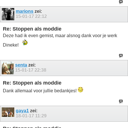
marions
zei:
15-01-17
22:12
Re: Stoppen als moddie
Deze had ik even gemist, maar alsnog dank voor je werk
Dineke!
senta
zei:
15-01-17
22:38
Re: Stoppen als moddie
Dank allemaal voor jullie bedankjes!
gaya1
zei:
18-01-17
11:29