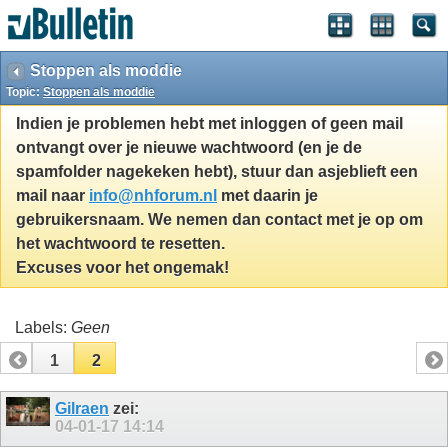
Stoppen als moddie
Topic:
Stoppen als moddie
Indien je problemen hebt met inloggen of geen mail
ontvangt over je nieuwe wachtwoord (en je de
spamfolder nagekeken hebt), stuur dan asjeblieft een
mail naar
info@nhforum.nl
met daarin je
gebruikersnaam. We nemen dan contact met je op om
het wachtwoord te resetten.
Excuses voor het ongemak!
Labels:
Geen
1
2
Gilraen
zei:
04-01-17
14:14