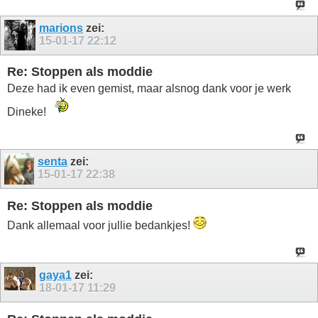
marions
zei:
15-01-17
22:12
Re: Stoppen als moddie
Deze had ik even gemist, maar alsnog dank voor je werk
Dineke!
senta
zei:
15-01-17
22:38
Re: Stoppen als moddie
Dank allemaal voor jullie bedankjes!
gaya1
zei:
18-01-17
11:29