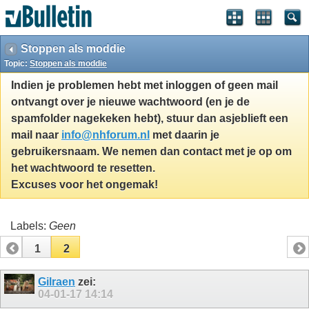
Stoppen als moddie
Topic:
Stoppen als moddie
Indien je problemen hebt met inloggen of geen mail
ontvangt over je nieuwe wachtwoord (en je de
spamfolder nagekeken hebt), stuur dan asjeblieft een
mail naar
info@nhforum.nl
met daarin je
gebruikersnaam. We nemen dan contact met je op om
het wachtwoord te resetten.
Excuses voor het ongemak!
Labels:
Geen
1
2
Gilraen
zei:
04-01-17
14:14