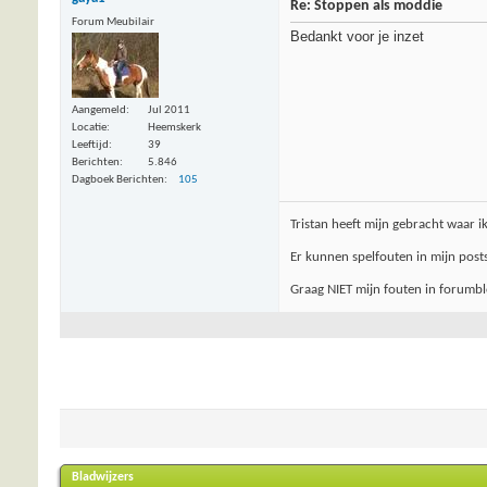
Re: Stoppen als moddie
Forum Meubilair
Bedankt voor je inzet
Aangemeld
Jul 2011
Locatie
Heemskerk
Leeftijd
39
Berichten
5.846
Dagboek Berichten
105
Tristan heeft mijn gebracht waar i
Er kunnen spelfouten in mijn posts
Graag NIET mijn fouten in forumblo
Bladwijzers