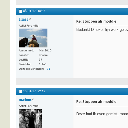
08-01-17,
10:57
Liza23
Re: Stoppen als moddie
Actief Forumlid
Bedankt Dineke, fijn werk gele
Aangemeld
Mar 2010
Locatie
Chaam
Leeftijd
39
Berichten
1.169
Dagboek Berichten
11
15-01-17,
22:12
marions
Re: Stoppen als moddie
Actief Forumlid
Deze had ik even gemist, maar