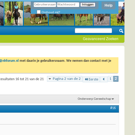
Help
Onthoud mij?
Geavanceerd Zoeken
o@nhforum.nl
met daarin je gebruikersnaam. We nemen dan contact met je
Pagina 2 van de 2
1
2
esultaten 16 tot 21 van de 21
Eerste
Onderwerp Gereedschap
#16