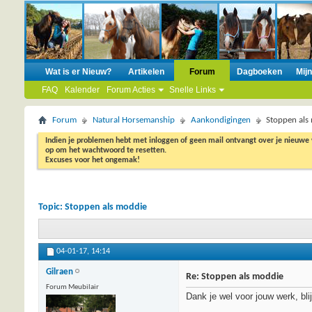
Wat is er Nieuw?
Artikelen
Forum
Dagboeken
Mij
FAQ
Kalender
Forum Acties
Snelle Links
Forum
Natural Horsemanship
Aankondigingen
Stoppen als
Indien je problemen hebt met inloggen of geen mail ontvangt over je nieuwe
op om het wachtwoord te resetten.
Excuses voor het ongemak!
Topic:
Stoppen als moddie
04-01-17,
14:14
Gilraen
Re: Stoppen als moddie
Forum Meubilair
Dank je wel voor jouw werk, blij 