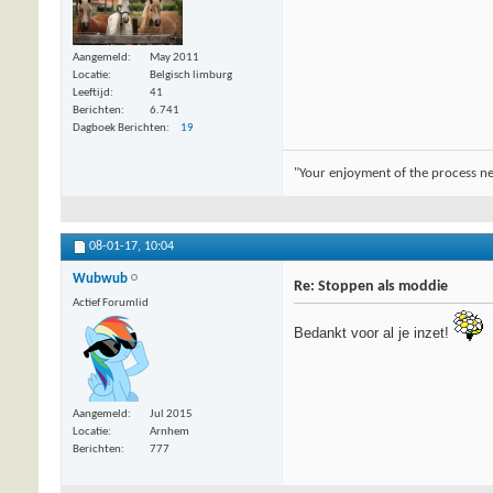
Aangemeld
May 2011
Locatie
Belgisch limburg
Leeftijd
41
Berichten
6.741
Dagboek Berichten
19
"Your enjoyment of the process nee
08-01-17,
10:04
Wubwub
Re: Stoppen als moddie
Actief Forumlid
Bedankt voor al je inzet!
Aangemeld
Jul 2015
Locatie
Arnhem
Berichten
777