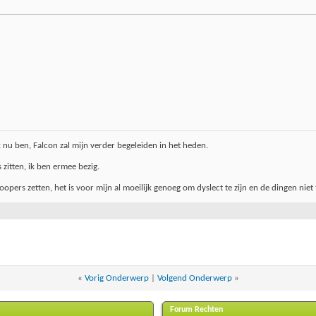
k nu ben, Falcon zal mijn verder begeleiden in het heden.
 zitten, ik ben ermee bezig.
opers zetten, het is voor mijn al moeilijk genoeg om dyslect te zijn en de dingen niet
«
Vorig Onderwerp
|
Volgend Onderwerp
»
Forum Rechten