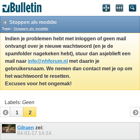
Stoppen als moddie
Topic:
Stoppen als moddie
Indien je problemen hebt met inloggen of geen mail
ontvangt over je nieuwe wachtwoord (en je de
spamfolder nagekeken hebt), stuur dan asjeblieft een
mail naar
info@nhforum.nl
met daarin je
gebruikersnaam. We nemen dan contact met je op om
het wachtwoord te resetten.
Excuses voor het ongemak!
Labels:
Geen
1
2
Gilraen
zei:
04-01-17
14:14