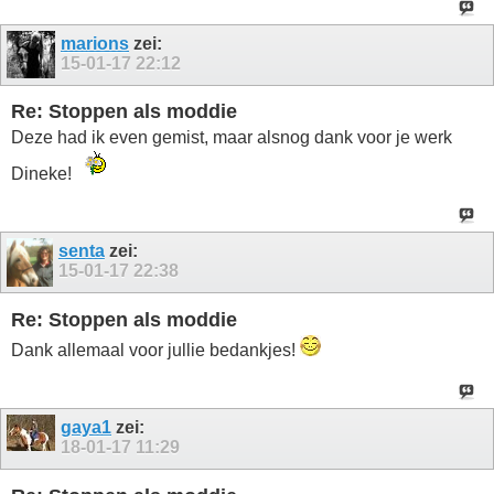
marions
zei:
15-01-17
22:12
Re: Stoppen als moddie
Deze had ik even gemist, maar alsnog dank voor je werk
Dineke!
senta
zei:
15-01-17
22:38
Re: Stoppen als moddie
Dank allemaal voor jullie bedankjes!
gaya1
zei:
18-01-17
11:29