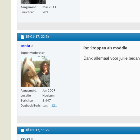
Aangemeld
Mar 2011
Berichten
989
15-01-17,
22:38
senta
Re: Stoppen als moddie
Super Moderator
Dank allemaal voor jullie beda
Aangemeld
Jan 2009
Locatie
Heelsum
Berichten
5.647
Dagboek Berichten
121
18-01-17,
11:29
gaya1