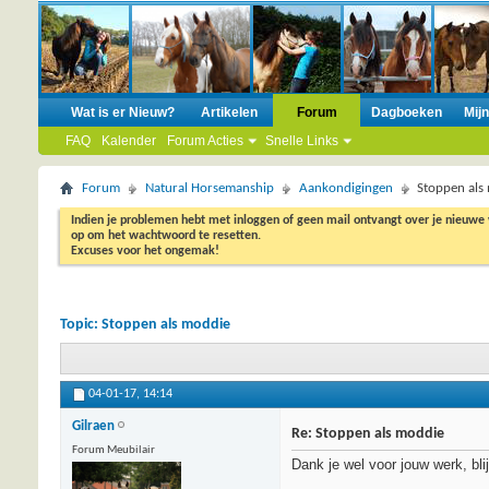
Wat is er Nieuw?
Artikelen
Forum
Dagboeken
Mij
FAQ
Kalender
Forum Acties
Snelle Links
Forum
Natural Horsemanship
Aankondigingen
Stoppen als
Indien je problemen hebt met inloggen of geen mail ontvangt over je nieuwe
op om het wachtwoord te resetten.
Excuses voor het ongemak!
Topic:
Stoppen als moddie
04-01-17,
14:14
Gilraen
Re: Stoppen als moddie
Forum Meubilair
Dank je wel voor jouw werk, blij 