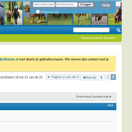
Help
Onthoud mij?
Geavanceerd Zoeken
o@nhforum.nl
met daarin je gebruikersnaam. We nemen dan contact met je
Pagina 2 van de 2
1
2
esultaten 16 tot 21 van de 21
Eerste
Onderwerp Gereedschap
#16