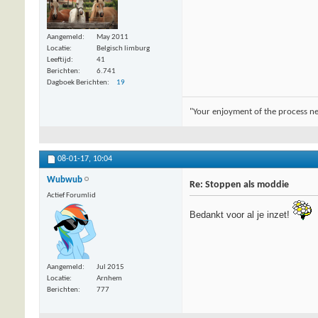
Aangemeld
May 2011
Locatie
Belgisch limburg
Leeftijd
41
Berichten
6.741
Dagboek Berichten
19
"Your enjoyment of the process nee
08-01-17,
10:04
Wubwub
Re: Stoppen als moddie
Actief Forumlid
Bedankt voor al je inzet!
Aangemeld
Jul 2015
Locatie
Arnhem
Berichten
777