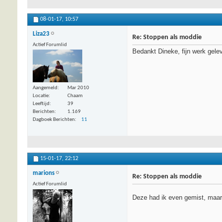
08-01-17,
10:57
Liza23
Re: Stoppen als moddie
Actief Forumlid
Bedankt Dineke, fijn werk gele
Aangemeld
Mar 2010
Locatie
Chaam
Leeftijd
39
Berichten
1.169
Dagboek Berichten
11
15-01-17,
22:12
marions
Re: Stoppen als moddie
Actief Forumlid
Deze had ik even gemist, maar