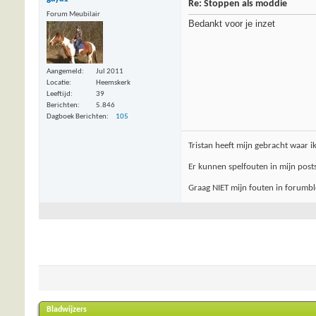
Re: Stoppen als moddie
Forum Meubilair
Bedankt voor je inzet
Aangemeld
Jul 2011
Locatie
Heemskerk
Leeftijd
39
Berichten
5.846
Dagboek Berichten
105
Tristan heeft mijn gebracht waar i
Er kunnen spelfouten in mijn posts
Graag NIET mijn fouten in forumblo
Bladwijzers