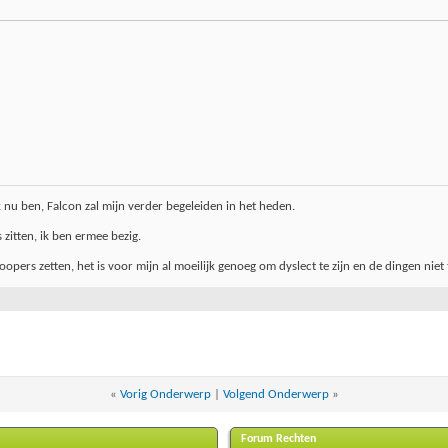
k nu ben, Falcon zal mijn verder begeleiden in het heden.
 zitten, ik ben ermee bezig.
opers zetten, het is voor mijn al moeilijk genoeg om dyslect te zijn en de dingen niet
«
Vorig Onderwerp
|
Volgend Onderwerp
»
Forum Rechten