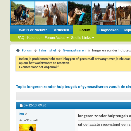
Wat is er Nieuw?
Artikelen
Forum
Dagboeken
Mij
FAQ
Kalender
Forum Acties
Snelle Links
Forum
Informatief
Gymnastiseren
longeren zonder hulpteug
Indien je problemen hebt met inloggen of geen mail ontvangt over je nieuwe
op om het wachtwoord te resetten.
Excuses voor het ongemak!
Topic:
longeren zonder hulpteugels of gymnastiseren vanuit de cir
09-12-13,
09:26
Ivo
longeren zonder hulpteugels o
Actief Forumlid
uit de laatste nieuwsbrief een