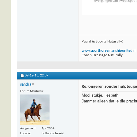
Paard & Sport? Naturally!
www.sporthorsemanshipunited.nl
Coach Dressage Naturally
09-12-13,
22:37
sandra
Re:longeren zonder hulpteugel
Forum Meubilair
Mooi stukje, liesbeth.
Jammer alleen dat je die pracht
Aangemeld
Apr 2004
Locatie
hollandscheveld