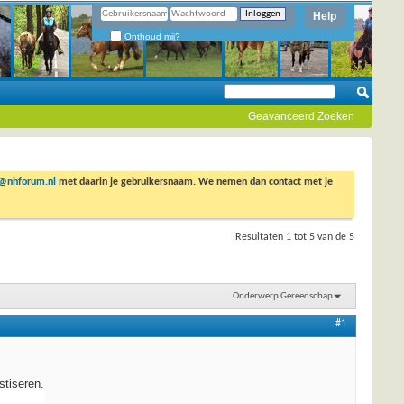
Help
Onthoud mij?
Geavanceerd Zoeken
o@nhforum.nl
met daarin je gebruikersnaam. We nemen dan contact met je
Resultaten 1 tot 5 van de 5
Onderwerp Gereedschap
#1
stiseren.