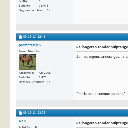
Leeftijd
43
Berichten
11.975
Dagboek Berichten
17
09-12-13,
22:48
promptertje
Re:longeren zonder hulpteugel
Forum Meubilair
Ja, het ergens anders gaan sl
Aangemeld
Apr 2005
Berichten
5.473
Dagboek Berichten
14
"Patria est ubicumque est bene." -
09-12-13,
23:05
Ivo
Re:longeren zonder hulpteugel
Actief Forumlid