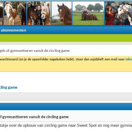
n abonnementen
els of gymnastiseren vanuit de circling game
 wachtwoord (en je de spamfolder nagekeken hebt), stuur dan asjeblieft een mail naar
inf
cling game
f gymnastiseren vanuit de circling game
 stukje over de opbouw van circling game naar Sweet Spot en nog meer gymna