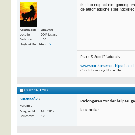
ik sliep nog net niet genoeg om
de automatische spellingcorrec
Aangemeld
Jun 2006
Locatie
ZO Friesland
Berichten
109
Dagboek Berichten
9
Paard & Sport? Naturally!
www.sporthorsemanshipunited.nl
Coach Dressage Naturally
09-02-14,
12:03
Suzanne89
Re:longeren zonder hulpteugel
Forumlid
leuk artikel
Aangemeld
May 2012
Berichten
19