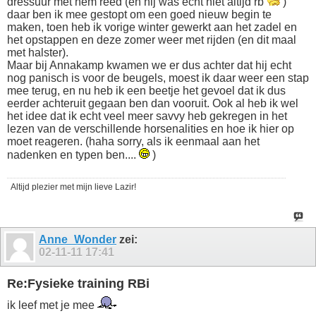
dressuur met hem reed (en hij was echt niet altijd rb
)
daar ben ik mee gestopt om een goed nieuw begin te
maken, toen heb ik vorige winter gewerkt aan het zadel en
het opstappen en deze zomer weer met rijden (en dit maal
met halster).
Maar bij Annakamp kwamen we er dus achter dat hij echt
nog panisch is voor de beugels, moest ik daar weer een stap
mee terug, en nu heb ik een beetje het gevoel dat ik dus
eerder achteruit gegaan ben dan vooruit. Ook al heb ik wel
het idee dat ik echt veel meer savvy heb gekregen in het
lezen van de verschillende horsenalities en hoe ik hier op
moet reageren. (haha sorry, als ik eenmaal aan het
nadenken en typen ben....
)
Altijd plezier met mijn lieve Lazir!
Anne_Wonder
zei:
02-11-11
17:41
Re:Fysieke training RBi
ik leef met je mee