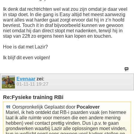
Ik denk dat rechtrichten wel wat zou zijn omdat je daar veel
in stap doet. In die gang is Easy altijd het meest aanwezig
want alles wat harder gaat zorgt ervoor dat hij in z'n hoofd
bevriest. Touch it in draf bijvoorbeeld kunnen we gewoon
niet omdat hij dan direct stopt met nadenken, terwijl hij in
stap van 22ft zo ergens heen kan lopen en touchen.
Hoe is dat met Lazir?
Ik blijf dit even volgen!
Evenaar
zei:
01-11-11
19:27
Re:Fysieke training RBi
Oorspronkelijk Geplaatst door
Pocalover
Mariel, ik heb ontdekt dat RB-i paarden vaak (en hiermee
laat ik alle ruimte voor mensen die een andere mening
hebben) veel contact prettig vinden. Dus i.p.v. te gaan
grondwerken waarbij Lazir alle oplossingen moet vinden,
kun je wellicht eerst eens gewoon veel kaders stellen en