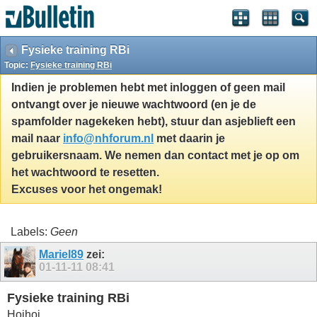
Fysieke training RBi
Topic:
Fysieke training RBi
Indien je problemen hebt met inloggen of geen mail
ontvangt over je nieuwe wachtwoord (en je de
spamfolder nagekeken hebt), stuur dan asjeblieft een
mail naar
info@nhforum.nl
met daarin je
gebruikersnaam. We nemen dan contact met je op om
het wachtwoord te resetten.
Excuses voor het ongemak!
Labels:
Geen
Mariel89
zei:
01-11-11
08:41
Fysieke training RBi
Hoihoi,