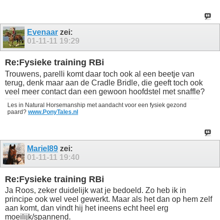
Evenaar
zei:
01-11-11
19:29
Re:Fysieke training RBi
Trouwens, parelli komt daar toch ook al een beetje van
terug, denk maar aan de Cradle Bridle, die geeft toch ook
veel meer contact dan een gewoon hoofdstel met snaffle?
Les in Natural Horsemanship met aandacht voor een fysiek gezond
paard?
www.PonyTales.nl
Mariel89
zei:
01-11-11
19:40
Re:Fysieke training RBi
Ja Roos, zeker duidelijk wat je bedoeld. Zo heb ik in
principe ook wel veel gewerkt. Maar als het dan op hem zelf
aan komt, dan vindt hij het ineens echt heel erg
moeilijk/spannend.