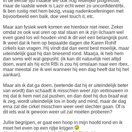
In de eerste tijd maakte we ook nog redelijke progressie,
maar de laatste week is Lazir echt weer zo unconfident/rbi.
Ik ben rustig met hem bezig, vraag nadenkoefeningen met
bijvoorbeeld een balk, doe veel touch it, etc.
Maar aan fysiek werk komen we hierdoor niet meer. Zeker
omdat ze ook wat uren op stal staan en ik zijn lichaam wel
even goed los wil houden vind ik dit wel een belangrijk punt.
Ik weet dat ik hem op bepaalde dagen die Karen Rohlf
cirkels kan vragen. Hij vindt dat dan eerst best moeilijk, maar
uiteindelijk gaat hij dan briesend rond. Maarja, ik heb hem
dan soms wél wat gepusht. (ik kan dit natuurlijk niet altijd
doen, want als hij echt RBi is zou hij omslaan naar een rbex,
maar meestal zie ik wel wanneer hij een dag heeft dat hij het
aankan).
Maar als ik dat ga doen, (wetende dat hij er uiteindelijk beter
van wordt) dan schaadt ik misschien weer zijn vertrouwen in
mij dat ik hem niet zal pushen, en dan doet hij dus braaf wat
ik zeg, wordt uiteindelijk los in body and mind, maar de dag
erna zal die cirkel misschien weer veel slechter gaan. Of is
dit iets wat ik gewoon weer uit zal moeten proberen?
Jullie begrijpen, er gaat een hoop in mijn hoofd rond en ik
moet het even op een rijtje krijgen