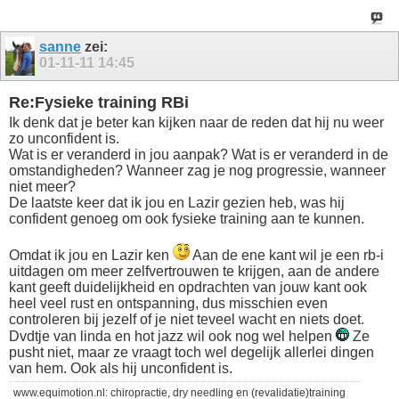
sanne
zei:
01-11-11
14:45
Re:Fysieke training RBi
Ik denk dat je beter kan kijken naar de reden dat hij nu weer
zo unconfident is.
Wat is er veranderd in jou aanpak? Wat is er veranderd in de
omstandigheden? Wanneer zag je nog progressie, wanneer
niet meer?
De laatste keer dat ik jou en Lazir gezien heb, was hij
confident genoeg om ook fysieke training aan te kunnen.
Omdat ik jou en Lazir ken
Aan de ene kant wil je een rb-i
uitdagen om meer zelfvertrouwen te krijgen, aan de andere
kant geeft duidelijkheid en opdrachten van jouw kant ook
heel veel rust en ontspanning, dus misschien even
controleren bij jezelf of je niet teveel wacht en niets doet.
Dvdtje van linda en hot jazz wil ook nog wel helpen
Ze
pusht niet, maar ze vraagt toch wel degelijk allerlei dingen
van hem. Ook als hij unconfident is.
www.equimotion.nl: chiropractie, dry needling en (revalidatie)training