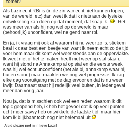
zomer?
Als Lazir echt RBi is (in de zin van echt niet kunnen lopen,
van de wereld, etc) dan weet ik dat ik niets aan de fysieke
ontwikkeling kan doen op dat moment, dat snap ik
Het
was meer van als hij nog wel op de wereld is maar
(behoorlijk) unconfident, wel neigend naar rbi.
En ja, ik vraag mij ook af waarom hij nu weer zo is, stiekem
baal ik daar best een beetje van want ik neem echt zo de tijd
voor hem maar dit komt wel weer steeds aan de oppervlakte.
Ik weet niet of het te maken heeft met weer op stal staan,
want hij stond na Annakamp al op stal en die eerste week
was hij wel echt unconfident (net als bij annakamp waar hij
buiten stond) maar maakten we nog wel progressie. Ik zag
elke dag vooruitgang met de dag ervoor en dat is nu weer
kwijt. Daarnaast staat hij redelijk veel buiten, in ieder geval
meer dan vorig jaar.
Nou ja, dat is misschien ook wel een reden waarom ik dit
topic geopend heb, ik heb het gevoel dat ik op veel punten
echt meer savvy heb ontwikkeld de laatste tijd, maar hier
kom ik blijkbaar toch nog niet helemaal uit
Altijd plezier met mijn lieve Lazir!