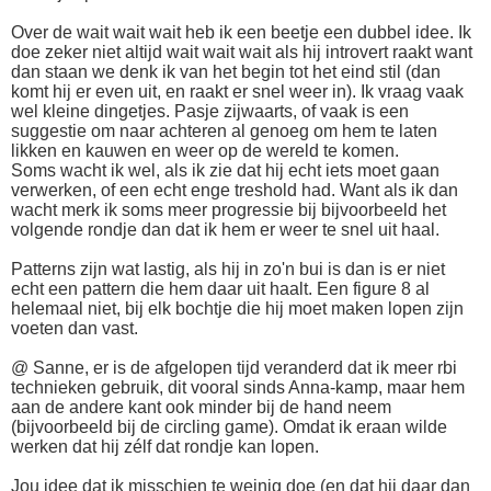
Over de wait wait wait heb ik een beetje een dubbel idee. Ik
doe zeker niet altijd wait wait wait als hij introvert raakt want
dan staan we denk ik van het begin tot het eind stil (dan
komt hij er even uit, en raakt er snel weer in). Ik vraag vaak
wel kleine dingetjes. Pasje zijwaarts, of vaak is een
suggestie om naar achteren al genoeg om hem te laten
likken en kauwen en weer op de wereld te komen.
Soms wacht ik wel, als ik zie dat hij echt iets moet gaan
verwerken, of een echt enge treshold had. Want als ik dan
wacht merk ik soms meer progressie bij bijvoorbeeld het
volgende rondje dan dat ik hem er weer te snel uit haal.
Patterns zijn wat lastig, als hij in zo'n bui is dan is er niet
echt een pattern die hem daar uit haalt. Een figure 8 al
helemaal niet, bij elk bochtje die hij moet maken lopen zijn
voeten dan vast.
@ Sanne, er is de afgelopen tijd veranderd dat ik meer rbi
technieken gebruik, dit vooral sinds Anna-kamp, maar hem
aan de andere kant ook minder bij de hand neem
(bijvoorbeeld bij de circling game). Omdat ik eraan wilde
werken dat hij zélf dat rondje kan lopen.
Jou idee dat ik misschien te weinig doe (en dat hij daar dan