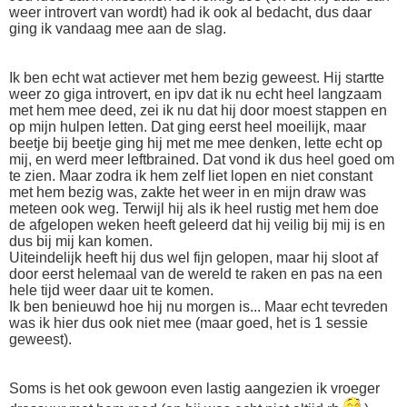
weer introvert van wordt) had ik ook al bedacht, dus daar
ging ik vandaag mee aan de slag.
Ik ben echt wat actiever met hem bezig geweest. Hij startte
weer zo giga introvert, en ipv dat ik nu echt heel langzaam
met hem mee deed, zei ik nu dat hij door moest stappen en
op mijn hulpen letten. Dat ging eerst heel moeilijk, maar
beetje bij beetje ging hij met me mee denken, lette echt op
mij, en werd meer leftbrained. Dat vond ik dus heel goed om
te zien. Maar zodra ik hem zelf liet lopen en niet constant
met hem bezig was, zakte het weer in en mijn draw was
meteen ook weg. Terwijl hij als ik heel rustig met hem doe
de afgelopen weken heeft geleerd dat hij veilig bij mij is en
dus bij mij kan komen.
Uiteindelijk heeft hij dus wel fijn gelopen, maar hij sloot af
door eerst helemaal van de wereld te raken en pas na een
hele tijd weer daar uit te komen.
Ik ben benieuwd hoe hij nu morgen is... Maar echt tevreden
was ik hier dus ook niet mee (maar goed, het is 1 sessie
geweest).
Soms is het ook gewoon even lastig aangezien ik vroeger