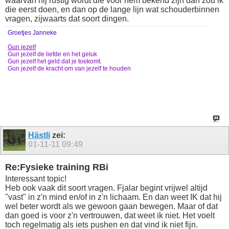
waarvan hij rustig wordt die voor hem bekend zijn dan zou ik
die eerst doen, en dan op de lange lijn wat schouderbinnen
vragen, zijwaarts dat soort dingen.
Groetjes Janneke
Gun jezelf
Gun jezelf de liefde en het geluk
Gun jezelf het geld dat je toekomt.
Gun jezelf de kracht om van jezelf te houden
Hästli
zei:
01-11-11
09:49
Re:Fysieke training RBi
Interessant topic!
Heb ook vaak dit soort vragen. Fjalar begint vrijwel altijd
"vast" in z'n mind en/of in z'n lichaam. En dan weet IK dat hij
wel beter wordt als we gewoon gaan bewegen. Maar of dat
dan goed is voor z'n vertrouwen, dat weet ik niet. Het voelt
toch regelmatig als iets pushen en dat vind ik niet fijn.