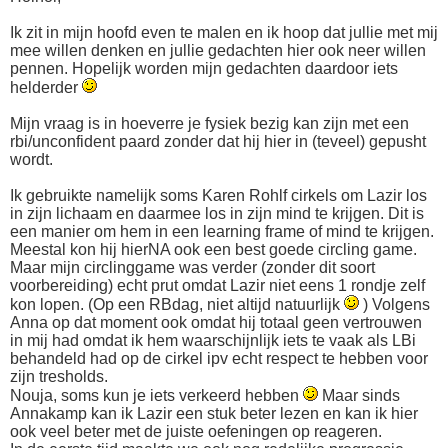
Ik zit in mijn hoofd even te malen en ik hoop dat jullie met mij
mee willen denken en jullie gedachten hier ook neer willen
pennen. Hopelijk worden mijn gedachten daardoor iets
helderder
Mijn vraag is in hoeverre je fysiek bezig kan zijn met een
rbi/unconfident paard zonder dat hij hier in (teveel) gepusht
wordt.
Ik gebruikte namelijk soms Karen Rohlf cirkels om Lazir los
in zijn lichaam en daarmee los in zijn mind te krijgen. Dit is
een manier om hem in een learning frame of mind te krijgen.
Meestal kon hij hierNA ook een best goede circling game.
Maar mijn circlinggame was verder (zonder dit soort
voorbereiding) echt prut omdat Lazir niet eens 1 rondje zelf
kon lopen. (Op een RBdag, niet altijd natuurlijk
) Volgens
Anna op dat moment ook omdat hij totaal geen vertrouwen
in mij had omdat ik hem waarschijnlijk iets te vaak als LBi
behandeld had op de cirkel ipv echt respect te hebben voor
zijn tresholds.
Nouja, soms kun je iets verkeerd hebben
Maar sinds
Annakamp kan ik Lazir een stuk beter lezen en kan ik hier
ook veel beter met de juiste oefeningen op reageren.