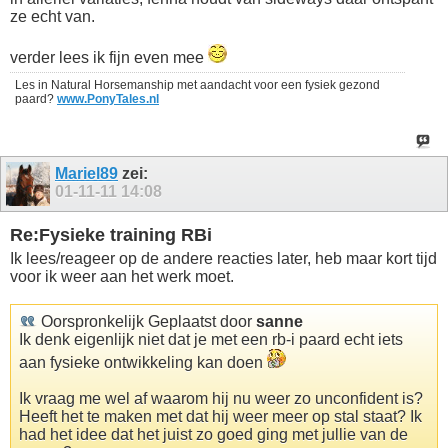
ze echt van.
verder lees ik fijn even mee
Les in Natural Horsemanship met aandacht voor een fysiek gezond
paard?
www.PonyTales.nl
Mariel89
zei:
01-11-11
14:08
Re:Fysieke training RBi
Ik lees/reageer op de andere reacties later, heb maar kort tijd
voor ik weer aan het werk moet.
Oorspronkelijk Geplaatst door
sanne
Ik denk eigenlijk niet dat je met een rb-i paard echt iets
aan fysieke ontwikkeling kan doen
Ik vraag me wel af waarom hij nu weer zo unconfident is?
Heeft het te maken met dat hij weer meer op stal staat? Ik
had het idee dat het juist zo goed ging met jullie van de