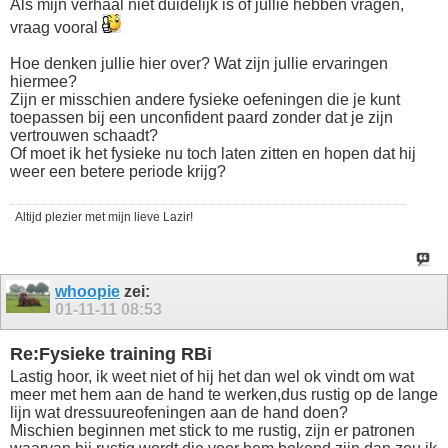
Als mijn verhaal niet duidelijk is of jullie hebben vragen,
vraag vooral
Hoe denken jullie hier over? Wat zijn jullie ervaringen
hiermee?
Zijn er misschien andere fysieke oefeningen die je kunt
toepassen bij een unconfident paard zonder dat je zijn
vertrouwen schaadt?
Of moet ik het fysieke nu toch laten zitten en hopen dat hij
weer een betere periode krijg?
Altijd plezier met mijn lieve Lazir!
whoopie
zei:
01-11-11
08:53
Re:Fysieke training RBi
Lastig hoor, ik weet niet of hij het dan wel ok vindt om wat
meer met hem aan de hand te werken,dus rustig op de lange
lijn wat dressuureofeningen aan de hand doen?
Mischien beginnen met stick to me rustig, zijn er patronen