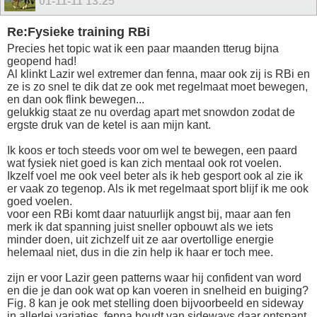
01-11-11
13:25
Re:Fysieke training RBi
Precies het topic wat ik een paar maanden tterug bijna
geopend had!
Al klinkt Lazir wel extremer dan fenna, maar ook zij is RBi en
ze is zo snel te dik dat ze ook met regelmaat moet bewegen,
en dan ook flink bewegen...
gelukkig staat ze nu overdag apart met snowdon zodat de
ergste druk van de ketel is aan mijn kant.
Ik koos er toch steeds voor om wel te bewegen, een paard
wat fysiek niet goed is kan zich mentaal ook rot voelen.
Ikzelf voel me ook veel beter als ik heb gesport ook al zie ik
er vaak zo tegenop. Als ik met regelmaat sport blijf ik me ook
goed voelen.
voor een RBi komt daar natuurlijk angst bij, maar aan fen
merk ik dat spanning juist sneller opbouwt als we iets
minder doen, uit zichzelf uit ze aar overtollige energie
helemaal niet, dus in die zin help ik haar er toch mee.
zijn er voor Lazir geen patterns waar hij confident van word
en die je dan ook wat op kan voeren in snelheid en buiging?
Fig. 8 kan je ook met stelling doen bijvoorbeeld en sideway
in allerlei variaties, fenna houdt van sideways daar ontspant