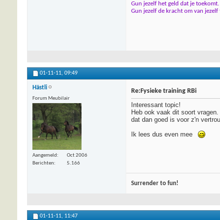
Gun jezelf het geld dat je toekomt.
Gun jezelf de kracht om van jezelf
01-11-11,
09:49
Hästli
Re:Fysieke training RBi
Forum Meubilair
Interessant topic!
Heb ook vaak dit soort vragen. 
dat dan goed is voor z'n vertrou
Ik lees dus even mee
Aangemeld
Oct 2006
Berichten
5.166
Surrender to fun!
01-11-11,
11:47