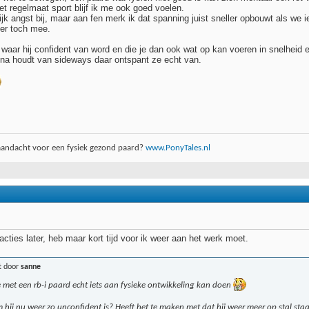
et regelmaat sport blijf ik me ook goed voelen.
jk angst bij, maar aan fen merk ik dat spanning juist sneller opbouwt als we ie
r er toch mee.
s waar hij confident van word en die je dan ook wat op kan voeren in snelheid 
fenna houdt van sideways daar ontspant ze echt van.
aandacht voor een fysiek gezond paard?
www.PonyTales.nl
acties later, heb maar kort tijd voor ik weer aan het werk moet.
t door
sanne
 je met een rb-i paard echt iets aan fysieke ontwikkeling kan doen
hij nu weer zo unconfident is? Heeft het te maken met dat hij weer meer op stal staat?