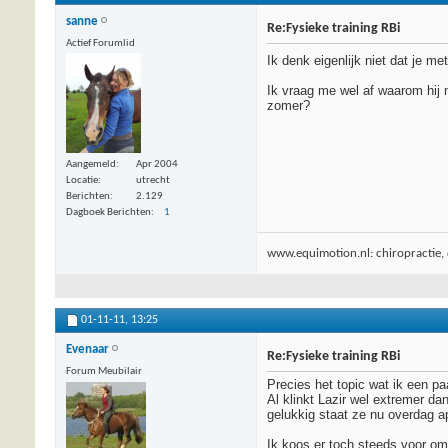
sanne
Re:Fysieke training RBi
Actief Forumlid
Ik denk eigenlijk niet dat je m
Ik vraag me wel af waarom hij n
zomer?
Aangemeld
Apr 2004
Locatie
utrecht
Berichten
2.129
Dagboek Berichten
1
www.equimotion.nl: chiropractie, d
01-11-11,
13:25
Evenaar
Re:Fysieke training RBi
Forum Meubilair
Precies het topic wat ik een p
Al klinkt Lazir wel extremer da
gelukkig staat ze nu overdag a
Ik koos er toch steeds voor om 