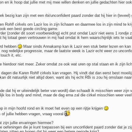
len en ik hoop dat jullie met mij mee willen denken en jullie gedachten hier o
iek bezig kan zijn met een rbi/unconfident paard zonder dat hij hier in (teveel)
n Rohlf cirkels om Lazir los in zijn lichaam en daarmee los in zijn mind te kr
 ook een best goede circling game.
er (zonder dit soort voorbereiding) echt prut omdat Lazir niet eens 1 rondje ze
ij totaal geen vertrouwen in mij had omdat ik hem waarschijnlijk iets te vaa
erd hebben
Maar sinds Annakamp kan ik Lazir een stuk beter lezen en kan ik
k nog redelijke progressie, maar de laatste week is Lazir echt weer zo unconf
touch it, etc.
hierdoor niet meer. Zeker omdat ze ook wat uren op stal staan en ik zijn lich
dagen die Karen Rohlf cirkels kan vragen. Hij vindt dat dan eerst best moeilij
an dit natuurlijk niet altijd doen, want als hij echt RBi is zou hij omslaan na
de dat hij er uiteindelijk beter van wordt) dan schaadt ik misschien weer zijn 
elijk los in body and mind, maar de dag erna zal die cirkel misschien weer veel
op in mijn hoofd rond en ik moet het even op een rijtje krijgen
is of jullie hebben vragen, vraag vooral
 zijn jullie ervaringen hiermee?
e oefeningen die je kunt toepassen bij een unconfident paard zonder dat je z
laten zitten en hopen dat hij weer een betere periode krijg?