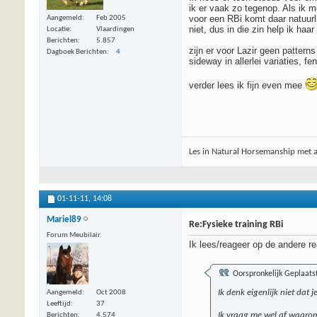
ik er vaak zo tegenop. Als ik m
voor een RBi komt daar natuurli
Aangemeld
Feb 2005
niet, dus in die zin help ik haa
Locatie
Vlaardingen
Berichten
5.857
zijn er voor Lazir geen pattern
Dagboek Berichten
4
sideway in allerlei variaties, 
verder lees ik fijn even mee
Les in Natural Horsemanship met 
01-11-11,
14:08
Mariel89
Re:Fysieke training RBi
Forum Meubilair
Ik lees/reageer op de andere re
Oorspronkelijk Geplaats
Ik denk eigenlijk niet dat
Aangemeld
Oct 2008
Leeftijd
37
Ik vraag me wel af waarom 
Berichten
4.574