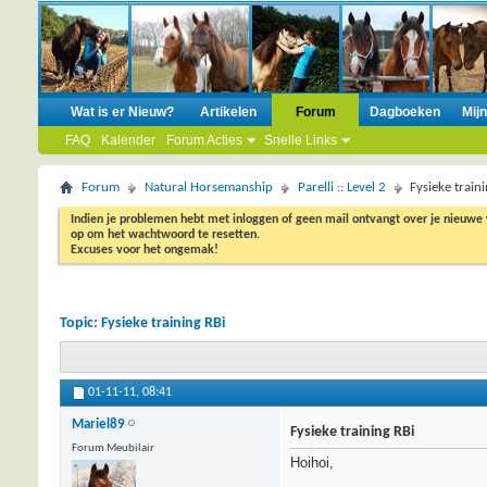
Wat is er Nieuw?
Artikelen
Forum
Dagboeken
Mij
FAQ
Kalender
Forum Acties
Snelle Links
Forum
Natural Horsemanship
Parelli :: Level 2
Fysieke train
Indien je problemen hebt met inloggen of geen mail ontvangt over je nieuwe
op om het wachtwoord te resetten.
Excuses voor het ongemak!
Topic:
Fysieke training RBi
01-11-11,
08:41
Mariel89
Fysieke training RBi
Forum Meubilair
Hoihoi,