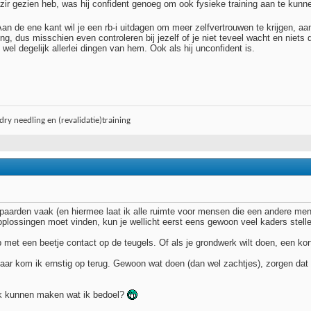
azir gezien heb, was hij confident genoeg om ook fysieke training aan te kunn
an de ene kant wil je een rb-i uitdagen om meer zelfvertrouwen te krijgen, aa
ng, dus misschien even controleren bij jezelf of je niet teveel wacht en niets
wel degelijk allerlei dingen van hem. Ook als hij unconfident is.
ry needling en (revalidatie)training
 paarden vaak (en hiermee laat ik alle ruimte voor mensen die een andere meni
 oplossingen moet vinden, kun je wellicht eerst eens gewoon veel kaders stell
et een beetje contact op de teugels. Of als je grondwerk wilt doen, een korte l
, daar kom ik ernstig op terug. Gewoon wat doen (dan wel zachtjes), zorgen da
ijk kunnen maken wat ik bedoel?