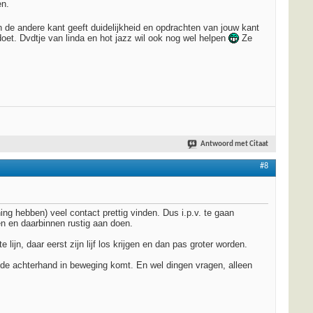
en.
n de andere kant geeft duidelijkheid en opdrachten van jouw kant
 doet. Dvdtje van linda en hot jazz wil ook nog wel helpen
Ze
Antwoord met Citaat
#8
ng hebben) veel contact prettig vinden. Dus i.p.v. te gaan
en en daarbinnen rustig aan doen.
ijn, daar eerst zijn lijf los krijgen en dan pas groter worden.
t de achterhand in beweging komt. En wel dingen vragen, alleen