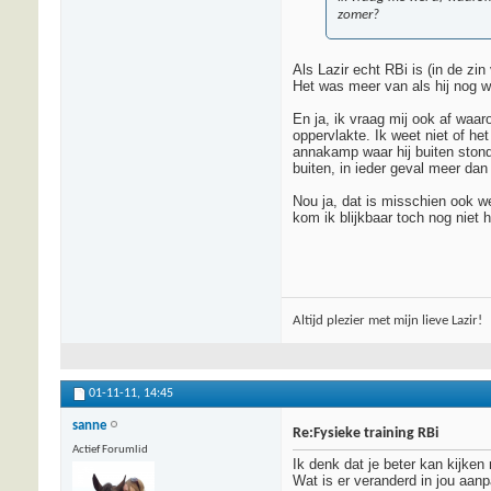
zomer?
Als Lazir echt RBi is (in de zi
Het was meer van als hij nog we
En ja, ik vraag mij ook af waa
oppervlakte. Ik weet niet of he
annakamp waar hij buiten stond
buiten, in ieder geval meer dan 
Nou ja, dat is misschien ook we
kom ik blijkbaar toch nog niet 
Altijd plezier met mijn lieve Lazir!
01-11-11,
14:45
sanne
Re:Fysieke training RBi
Actief Forumlid
Ik denk dat je beter kan kijken
Wat is er veranderd in jou aan