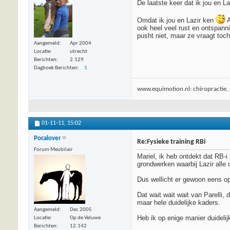
De laatste keer dat ik jou en L
Omdat ik jou en Lazir ken
A
ook heel veel rust en ontspanni
pusht niet, maar ze vraagt toch 
Aangemeld
Apr 2004
Locatie
utrecht
Berichten
2.129
Dagboek Berichten
1
www.equimotion.nl: chiropractie, d
01-11-11,
15:02
Pocalover
Re:Fysieke training RBi
Forum Meubilair
Mariel, ik heb ontdekt dat RB-i
grondwerken waarbij Lazir alle
Dus wellicht er gewoon eens op m
Dat wait wait wait van Parelli
maar hele duidelijke kaders.
Aangemeld
Dec 2005
Heb ik op enige manier duidel
Locatie
Op de Veluwe
Berichten
12.142