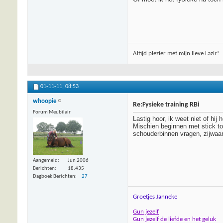
Altijd plezier met mijn lieve Lazir!
01-11-11,
08:53
whoopie
Re:Fysieke training RBi
Forum Meubilair
Lastig hoor, ik weet niet of h
Mischien beginnen met stick to 
schouderbinnen vragen, zijwaar
Aangemeld
Jun 2006
Berichten
18.435
Dagboek Berichten
27
Groetjes Janneke
Gun jezelf
Gun jezelf de liefde en het geluk