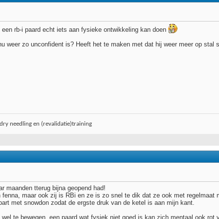
et een rb-i paard echt iets aan fysieke ontwikkeling kan doen
u weer zo unconfident is? Heeft het te maken met dat hij weer meer op stal sta
ry needling en (revalidatie)training
aar maanden tterug bijna geopend had!
n fenna, maar ook zij is RBi en ze is zo snel te dik dat ze ook met regelmaa
part met snowdon zodat de ergste druk van de ketel is aan mijn kant.
wel te bewegen, een paard wat fysiek niet goed is kan zich mentaal ook rot vo