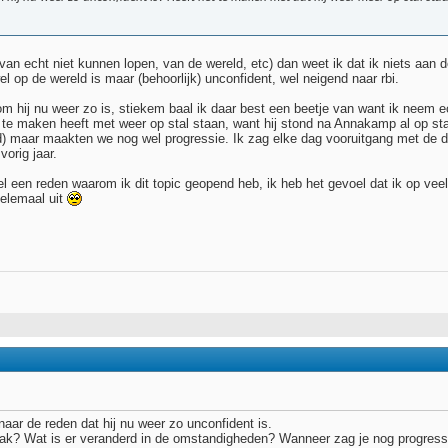
n van echt niet kunnen lopen, van de wereld, etc) dan weet ik dat ik niets aa
l op de wereld is maar (behoorlijk) unconfident, wel neigend naar rbi.
rom hij nu weer zo is, stiekem baal ik daar best een beetje van want ik neem 
t te maken heeft met weer op stal staan, want hij stond na Annakamp al op stal
) maar maakten we nog wel progressie. Ik zag elke dag vooruitgang met de dag 
vorig jaar.
l een reden waarom ik dit topic geopend heb, ik heb het gevoel dat ik op veel
helemaal uit
 naar de reden dat hij nu weer zo unconfident is.
pak? Wat is er veranderd in de omstandigheden? Wanneer zag je nog progress