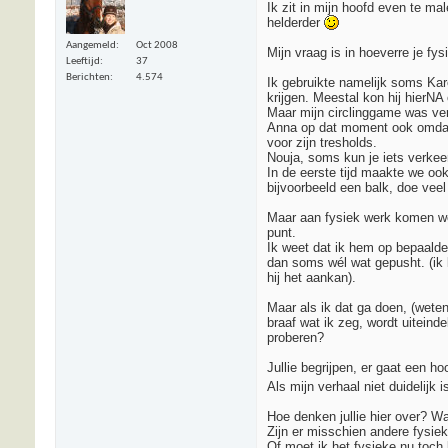
Ik zit in mijn hoofd even te ma
helderder
Aangemeld
Oct 2008
Mijn vraag is in hoeverre je fys
Leeftijd
37
Berichten
4.574
Ik gebruikte namelijk soms Kare
krijgen. Meestal kon hij hierNA
Maar mijn circlinggame was verd
Anna op dat moment ook omdat h
voor zijn tresholds.
Nouja, soms kun je iets verke
In de eerste tijd maakte we oo
bijvoorbeeld een balk, doe veel 
Maar aan fysiek werk komen we 
punt.
Ik weet dat ik hem op bepaalde 
dan soms wél wat gepusht. (ik k
hij het aankan).
Maar als ik dat ga doen, (weten
braaf wat ik zeg, wordt uiteind
proberen?
Jullie begrijpen, er gaat een ho
Als mijn verhaal niet duidelijk 
Hoe denken jullie hier over? Wat
Zijn er misschien andere fysiek
Of moet ik het fysieke nu toch 