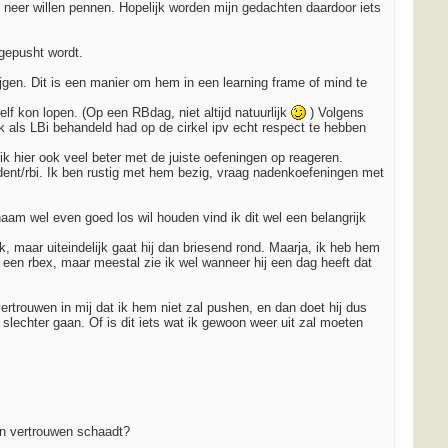
ok neer willen pennen. Hopelijk worden mijn gedachten daardoor iets
 gepusht wordt.
ijgen. Dit is een manier om hem in een learning frame of mind te
lf kon lopen. (Op een RBdag, niet altijd natuurlijk
) Volgens
k als LBi behandeld had op de cirkel ipv echt respect te hebben
 hier ook veel beter met de juiste oefeningen op reageren.
ident/rbi. Ik ben rustig met hem bezig, vraag nadenkoefeningen met
aam wel even goed los wil houden vind ik dit wel een belangrijk
k, maar uiteindelijk gaat hij dan briesend rond. Maarja, ik heb hem
ar een rbex, maar meestal zie ik wel wanneer hij een dag heeft dat
vertrouwen in mij dat ik hem niet zal pushen, en dan doet hij dus
 slechter gaan. Of is dit iets wat ik gewoon weer uit zal moeten
ijn vertrouwen schaadt?