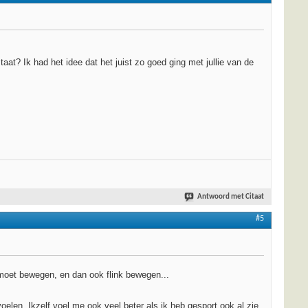
at? Ik had het idee dat het juist zo goed ging met jullie van de
Antwoord met Citaat
#5
t moet bewegen, en dan ook flink bewegen...
elen. Ikzelf voel me ook veel beter als ik heb gesport ook al zie