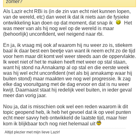
zomer?
Als Lazir echt RBi is (in de zin van echt niet kunnen lopen,
van de wereld, etc) dan weet ik dat ik niets aan de fysieke
ontwikkeling kan doen op dat moment, dat snap ik
Het
was meer van als hij nog wel op de wereld is maar
(behoorlijk) unconfident, wel neigend naar rbi.
En ja, ik vraag mij ook af waarom hij nu weer zo is, stiekem
baal ik daar best een beetje van want ik neem echt zo de tijd
voor hem maar dit komt wel weer steeds aan de oppervlakte.
Ik weet niet of het te maken heeft met weer op stal staan,
want hij stond na Annakamp al op stal en die eerste week
was hij wel echt unconfident (net als bij annakamp waar hij
buiten stond) maar maakten we nog wel progressie. Ik zag
elke dag vooruitgang met de dag ervoor en dat is nu weer
kwijt. Daarnaast staat hij redelijk veel buiten, in ieder geval
meer dan vorig jaar.
Nou ja, dat is misschien ook wel een reden waarom ik dit
topic geopend heb, ik heb het gevoel dat ik op veel punten
echt meer savvy heb ontwikkeld de laatste tijd, maar hier
kom ik blijkbaar toch nog niet helemaal uit
Altijd plezier met mijn lieve Lazir!