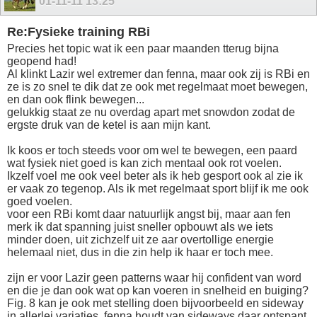
01-11-11
13:25
Re:Fysieke training RBi
Precies het topic wat ik een paar maanden tterug bijna
geopend had!
Al klinkt Lazir wel extremer dan fenna, maar ook zij is RBi en
ze is zo snel te dik dat ze ook met regelmaat moet bewegen,
en dan ook flink bewegen...
gelukkig staat ze nu overdag apart met snowdon zodat de
ergste druk van de ketel is aan mijn kant.
Ik koos er toch steeds voor om wel te bewegen, een paard
wat fysiek niet goed is kan zich mentaal ook rot voelen.
Ikzelf voel me ook veel beter als ik heb gesport ook al zie ik
er vaak zo tegenop. Als ik met regelmaat sport blijf ik me ook
goed voelen.
voor een RBi komt daar natuurlijk angst bij, maar aan fen
merk ik dat spanning juist sneller opbouwt als we iets
minder doen, uit zichzelf uit ze aar overtollige energie
helemaal niet, dus in die zin help ik haar er toch mee.
zijn er voor Lazir geen patterns waar hij confident van word
en die je dan ook wat op kan voeren in snelheid en buiging?
Fig. 8 kan je ook met stelling doen bijvoorbeeld en sideway
in allerlei variaties, fenna houdt van sideways daar ontspant