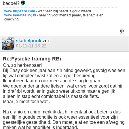
bedoel?
www.blijpaard.com
- want een blij paard is goud waard
www.innerfeeling.nl
- healing voor mens & paard, telepathie en
coaching
skabelpunk
zei:
01-11-11
18:22
Re:Fysieke training RBi
Oh, zo herkenbaar!
Bij Easy ook een jaar aan z'n mind gewerkt, gevolg was een
lijf wat compleet vast zat en amper bespiering.
Ik probeer daar nu ook mee aan de slag te gaan.
We doen onder andere fietsen, wat er wel voor zorgt dat hij
in draf rbi wordt, er in galop weer uitkomt maar eigenlijk
alleen in stap echt comfortabel is naast de fiets.
Maar je moet toch wat..
Na cranio en chiro merk ik dat hij mentaal ook beter is dus
een lijf in goede conditie is ook weer essentieel voor zijn
geestelijke gesteldheid. Dan moet je af en toe een afweging
maken wat belangrijker is inderdaad.