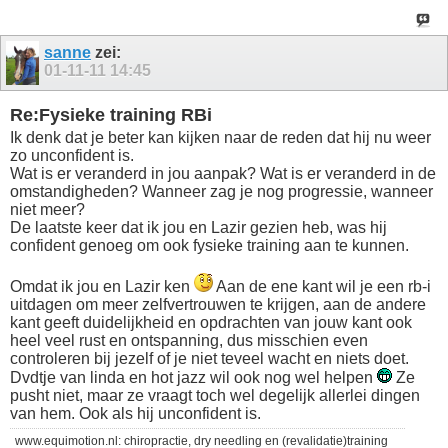
sanne
zei:
01-11-11
14:45
Re:Fysieke training RBi
Ik denk dat je beter kan kijken naar de reden dat hij nu weer
zo unconfident is.
Wat is er veranderd in jou aanpak? Wat is er veranderd in de
omstandigheden? Wanneer zag je nog progressie, wanneer
niet meer?
De laatste keer dat ik jou en Lazir gezien heb, was hij
confident genoeg om ook fysieke training aan te kunnen.
Omdat ik jou en Lazir ken
Aan de ene kant wil je een rb-i
uitdagen om meer zelfvertrouwen te krijgen, aan de andere
kant geeft duidelijkheid en opdrachten van jouw kant ook
heel veel rust en ontspanning, dus misschien even
controleren bij jezelf of je niet teveel wacht en niets doet.
Dvdtje van linda en hot jazz wil ook nog wel helpen
Ze
pusht niet, maar ze vraagt toch wel degelijk allerlei dingen
van hem. Ook als hij unconfident is.
www.equimotion.nl: chiropractie, dry needling en (revalidatie)training