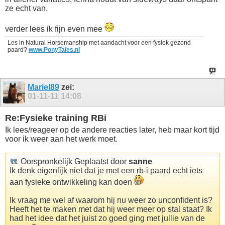
ze echt van.
verder lees ik fijn even mee
Les in Natural Horsemanship met aandacht voor een fysiek gezond
paard?
www.PonyTales.nl
Mariel89
zei:
01-11-11
14:08
Re:Fysieke training RBi
Ik lees/reageer op de andere reacties later, heb maar kort tijd
voor ik weer aan het werk moet.
Oorspronkelijk Geplaatst door
sanne
Ik denk eigenlijk niet dat je met een rb-i paard echt iets
aan fysieke ontwikkeling kan doen
Ik vraag me wel af waarom hij nu weer zo unconfident is?
Heeft het te maken met dat hij weer meer op stal staat? Ik
had het idee dat het juist zo goed ging met jullie van de