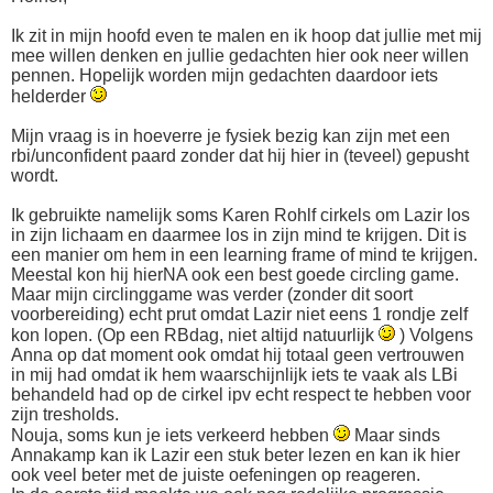
Ik zit in mijn hoofd even te malen en ik hoop dat jullie met mij
mee willen denken en jullie gedachten hier ook neer willen
pennen. Hopelijk worden mijn gedachten daardoor iets
helderder
Mijn vraag is in hoeverre je fysiek bezig kan zijn met een
rbi/unconfident paard zonder dat hij hier in (teveel) gepusht
wordt.
Ik gebruikte namelijk soms Karen Rohlf cirkels om Lazir los
in zijn lichaam en daarmee los in zijn mind te krijgen. Dit is
een manier om hem in een learning frame of mind te krijgen.
Meestal kon hij hierNA ook een best goede circling game.
Maar mijn circlinggame was verder (zonder dit soort
voorbereiding) echt prut omdat Lazir niet eens 1 rondje zelf
kon lopen. (Op een RBdag, niet altijd natuurlijk
) Volgens
Anna op dat moment ook omdat hij totaal geen vertrouwen
in mij had omdat ik hem waarschijnlijk iets te vaak als LBi
behandeld had op de cirkel ipv echt respect te hebben voor
zijn tresholds.
Nouja, soms kun je iets verkeerd hebben
Maar sinds
Annakamp kan ik Lazir een stuk beter lezen en kan ik hier
ook veel beter met de juiste oefeningen op reageren.