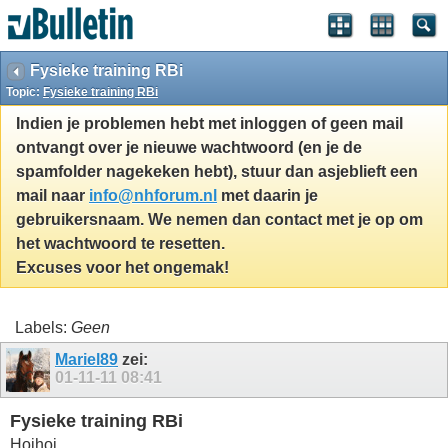
Fysieke training RBi
Topic:
Fysieke training RBi
Indien je problemen hebt met inloggen of geen mail
ontvangt over je nieuwe wachtwoord (en je de
spamfolder nagekeken hebt), stuur dan asjeblieft een
mail naar
info@nhforum.nl
met daarin je
gebruikersnaam. We nemen dan contact met je op om
het wachtwoord te resetten.
Excuses voor het ongemak!
Labels:
Geen
Mariel89
zei:
01-11-11
08:41
Fysieke training RBi
Hoihoi,