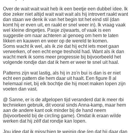
Over de wait wait wait heb ik een beetje een dubbel idee. Ik
doe zeker niet altijd wait wait wait als hij introvert raakt want
dan staan we denk ik van het begin tot het eind stil (dan
komt hij er even uit, en raakt er snel weer in). Ik vraag vaak
wel kleine dingetjes. Pasje zijwaarts, of vaak is een
suggestie om naar achteren al genoeg om hem te laten
likken en kauwen en weer op de wereld te komen.
Soms wacht ik wel, als ik zie dat hij echt iets moet gaan
verwerken, of een echt enge treshold had. Want als ik dan
wacht merk ik soms meer progressie bij bijvoorbeeld het
volgende rondje dan dat ik hem er weer te snel uit haal.
Patterns zijn wat lastig, als hij in zo'n bui is dan is er niet
echt een pattern die hem daar uit haalt. Een figure 8 al
helemaal niet, bij elk bochtje die hij moet maken lopen zijn
voeten dan vast.
@ Sanne, er is de afgelopen tijd veranderd dat ik meer rbi
technieken gebruik, dit vooral sinds Anna-kamp, maar hem
aan de andere kant ook minder bij de hand neem
(bijvoorbeeld bij de circling game). Omdat ik eraan wilde
werken dat hij zélf dat rondje kan lopen.
Jou idee dat ik misschien te weinig doe (en dat hij daar dan