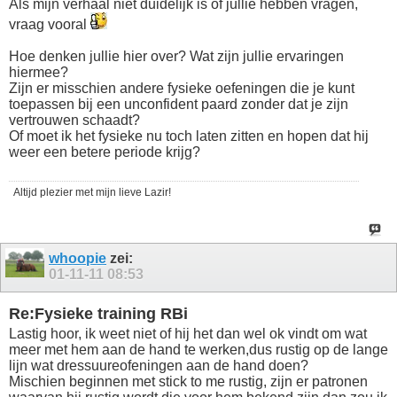
Als mijn verhaal niet duidelijk is of jullie hebben vragen,
vraag vooral
Hoe denken jullie hier over? Wat zijn jullie ervaringen
hiermee?
Zijn er misschien andere fysieke oefeningen die je kunt
toepassen bij een unconfident paard zonder dat je zijn
vertrouwen schaadt?
Of moet ik het fysieke nu toch laten zitten en hopen dat hij
weer een betere periode krijg?
Altijd plezier met mijn lieve Lazir!
whoopie
zei:
01-11-11
08:53
Re:Fysieke training RBi
Lastig hoor, ik weet niet of hij het dan wel ok vindt om wat
meer met hem aan de hand te werken,dus rustig op de lange
lijn wat dressuureofeningen aan de hand doen?
Mischien beginnen met stick to me rustig, zijn er patronen