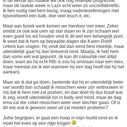
In de eerste tijd maakte we ook nog redelijke progressie,
maar de laatste week is Lazir echt weer zo unconfident/rbi.
Ik ben rustig met hem bezig, vraag nadenkoefeningen met
bijvoorbeeld een balk, doe veel touch it, etc.
Maar aan fysiek werk komen we hierdoor niet meer. Zeker
omdat ze ook wat uren op stal staan en ik zijn lichaam wel
even goed los wil houden vind ik dit wel een belangrijk punt.
Ik weet dat ik hem op bepaalde dagen die Karen Rohlf
cirkels kan vragen. Hij vindt dat dan eerst best moeilijk, maar
uiteindelijk gaat hij dan briesend rond. Maarja, ik heb hem
dan soms wél wat gepusht. (ik kan dit natuurlijk niet altijd
doen, want als hij echt RBi is zou hij omslaan naar een rbex,
maar meestal zie ik wel wanneer hij een dag heeft dat hij het
aankan).
Maar als ik dat ga doen, (wetende dat hij er uiteindelijk beter
van wordt) dan schaadt ik misschien weer zijn vertrouwen in
mij dat ik hem niet zal pushen, en dan doet hij dus braaf wat
ik zeg, wordt uiteindelijk los in body and mind, maar de dag
erna zal die cirkel misschien weer veel slechter gaan. Of is
dit iets wat ik gewoon weer uit zal moeten proberen?
Jullie begrijpen, er gaat een hoop in mijn hoofd rond en ik
moet het even op een rijtje krijgen