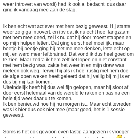
weer introvert van wordt) had ik ook al bedacht, dus daar
ging ik vandaag mee aan de slag.
Ik ben echt wat actiever met hem bezig geweest. Hij startte
weer zo giga introvert, en ipv dat ik nu echt heel langzaam
met hem mee deed, zei ik nu dat hij door moest stappen en
op mijn hulpen letten. Dat ging eerst heel moeilijk, maar
beetje bij beetje ging hij met me mee denken, lette echt op
mij, en werd meer leftbrained. Dat vond ik dus heel goed om
te zien. Maar zodra ik hem zelf liet lopen en niet constant
met hem bezig was, zakte het weer in en mijn draw was
meteen ook weg. Terwijl hij als ik heel rustig met hem doe
de afgelopen weken heeft geleerd dat hij veilig bij mij is en
dus bij mij kan komen.
Uiteindelijk heeft hij dus wel fijn gelopen, maar hij sloot af
door eerst helemaal van de wereld te raken en pas na een
hele tijd weer daar uit te komen.
Ik ben benieuwd hoe hij nu morgen is... Maar echt tevreden
was ik hier dus ook niet mee (maar goed, het is 1 sessie
geweest).
Soms is het ook gewoon even lastig aangezien ik vroeger