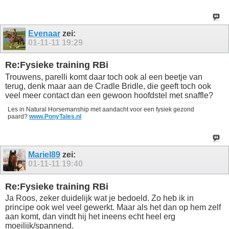
Evenaar
zei:
01-11-11
19:29
Re:Fysieke training RBi
Trouwens, parelli komt daar toch ook al een beetje van
terug, denk maar aan de Cradle Bridle, die geeft toch ook
veel meer contact dan een gewoon hoofdstel met snaffle?
Les in Natural Horsemanship met aandacht voor een fysiek gezond
paard?
www.PonyTales.nl
Mariel89
zei:
01-11-11
19:40
Re:Fysieke training RBi
Ja Roos, zeker duidelijk wat je bedoeld. Zo heb ik in
principe ook wel veel gewerkt. Maar als het dan op hem zelf
aan komt, dan vindt hij het ineens echt heel erg
moeilijk/spannend.