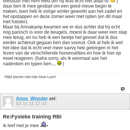
dressuur met hem reed (en hij was echt niet altijd rb
)
daar ben ik mee gestopt om een goed nieuw begin te
maken, toen heb ik vorige winter gewerkt aan het zadel en
het opstappen en deze zomer weer met rijden (en dit maal
met halster).
Maar bij Annakamp kwamen we er dus achter dat hij echt
nog panisch is voor de beugels, moest ik daar weer een stap
mee terug, en nu heb ik een beetje het gevoel dat ik dus
eerder achteruit gegaan ben dan vooruit. Ook al heb ik wel
het idee dat ik echt veel meer savvy heb gekregen in het
lezen van de verschillende horsenalities en hoe ik hier op
moet reageren. (haha sorry, als ik eenmaal aan het
nadenken en typen ben....
)
Altijd plezier met mijn lieve Lazir!
Anne_Wonder
zei:
02-11-11
17:41
Re:Fysieke training RBi
ik leef met je mee