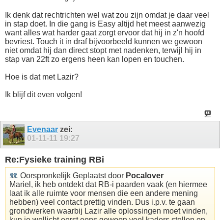
Ik denk dat rechtrichten wel wat zou zijn omdat je daar veel
in stap doet. In die gang is Easy altijd het meest aanwezig
want alles wat harder gaat zorgt ervoor dat hij in z'n hoofd
bevriest. Touch it in draf bijvoorbeeld kunnen we gewoon
niet omdat hij dan direct stopt met nadenken, terwijl hij in
stap van 22ft zo ergens heen kan lopen en touchen.
Hoe is dat met Lazir?
Ik blijf dit even volgen!
Evenaar
zei:
01-11-11
19:27
Re:Fysieke training RBi
Oorspronkelijk Geplaatst door
Pocalover
Mariel, ik heb ontdekt dat RB-i paarden vaak (en hiermee
laat ik alle ruimte voor mensen die een andere mening
hebben) veel contact prettig vinden. Dus i.p.v. te gaan
grondwerken waarbij Lazir alle oplossingen moet vinden,
kun je wellicht eerst eens gewoon veel kaders stellen en