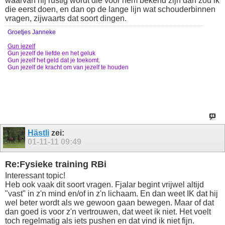
waarvan hij rustig wordt die voor hem bekend zijn dan zou ik
die eerst doen, en dan op de lange lijn wat schouderbinnen
vragen, zijwaarts dat soort dingen.
Groetjes Janneke
Gun jezelf
Gun jezelf de liefde en het geluk
Gun jezelf het geld dat je toekomt.
Gun jezelf de kracht om van jezelf te houden
Hästli
zei:
01-11-11
09:49
Re:Fysieke training RBi
Interessant topic!
Heb ook vaak dit soort vragen. Fjalar begint vrijwel altijd
"vast" in z'n mind en/of in z'n lichaam. En dan weet IK dat hij
wel beter wordt als we gewoon gaan bewegen. Maar of dat
dan goed is voor z'n vertrouwen, dat weet ik niet. Het voelt
toch regelmatig als iets pushen en dat vind ik niet fijn.