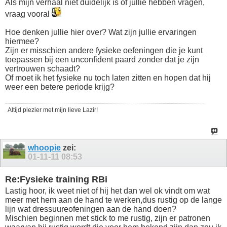
Als mijn verhaal niet duidelijk is of jullie hebben vragen,
vraag vooral
Hoe denken jullie hier over? Wat zijn jullie ervaringen
hiermee?
Zijn er misschien andere fysieke oefeningen die je kunt
toepassen bij een unconfident paard zonder dat je zijn
vertrouwen schaadt?
Of moet ik het fysieke nu toch laten zitten en hopen dat hij
weer een betere periode krijg?
Altijd plezier met mijn lieve Lazir!
whoopie
zei:
01-11-11
08:53
Re:Fysieke training RBi
Lastig hoor, ik weet niet of hij het dan wel ok vindt om wat
meer met hem aan de hand te werken,dus rustig op de lange
lijn wat dressuureofeningen aan de hand doen?
Mischien beginnen met stick to me rustig, zijn er patronen