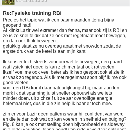
01-11-11
13:25
Re:Fysieke training RBi
Precies het topic wat ik een paar maanden tterug bijna
geopend had!
Al klinkt Lazir wel extremer dan fenna, maar ook zij is RBi en
ze is zo snel te dik dat ze ook met regelmaat moet bewegen,
en dan ook flink bewegen...
gelukkig staat ze nu overdag apart met snowdon zodat de
ergste druk van de ketel is aan mijn kant.
Ik koos er toch steeds voor om wel te bewegen, een paard
wat fysiek niet goed is kan zich mentaal ook rot voelen.
Ikzelf voel me ook veel beter als ik heb gesport ook al zie ik
er vaak zo tegenop. Als ik met regelmaat sport blijf ik me ook
goed voelen.
voor een RBi komt daar natuurlijk angst bij, maar aan fen
merk ik dat spanning juist sneller opbouwt als we iets
minder doen, uit zichzelf uit ze aar overtollige energie
helemaal niet, dus in die zin help ik haar er toch mee.
zijn er voor Lazir geen patterns waar hij confident van word
en die je dan ook wat op kan voeren in snelheid en buiging?
Fig. 8 kan je ook met stelling doen bijvoorbeeld en sideway
in allerlei variaties, fenna houdt van sideways daar ontspant