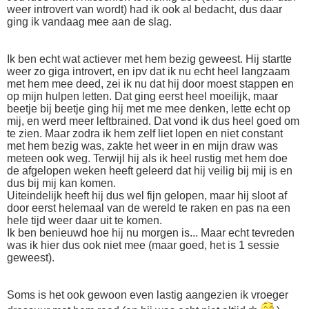
weer introvert van wordt) had ik ook al bedacht, dus daar
ging ik vandaag mee aan de slag.
Ik ben echt wat actiever met hem bezig geweest. Hij startte
weer zo giga introvert, en ipv dat ik nu echt heel langzaam
met hem mee deed, zei ik nu dat hij door moest stappen en
op mijn hulpen letten. Dat ging eerst heel moeilijk, maar
beetje bij beetje ging hij met me mee denken, lette echt op
mij, en werd meer leftbrained. Dat vond ik dus heel goed om
te zien. Maar zodra ik hem zelf liet lopen en niet constant
met hem bezig was, zakte het weer in en mijn draw was
meteen ook weg. Terwijl hij als ik heel rustig met hem doe
de afgelopen weken heeft geleerd dat hij veilig bij mij is en
dus bij mij kan komen.
Uiteindelijk heeft hij dus wel fijn gelopen, maar hij sloot af
door eerst helemaal van de wereld te raken en pas na een
hele tijd weer daar uit te komen.
Ik ben benieuwd hoe hij nu morgen is... Maar echt tevreden
was ik hier dus ook niet mee (maar goed, het is 1 sessie
geweest).
Soms is het ook gewoon even lastig aangezien ik vroeger