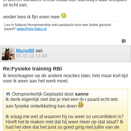
ze echt van.
verder lees ik fijn even mee
Les in Natural Horsemanship met aandacht voor een fysiek gezond
paard?
www.PonyTales.nl
Mariel89
zei:
01-11-11
14:08
Re:Fysieke training RBi
Ik lees/reageer op de andere reacties later, heb maar kort tijd
voor ik weer aan het werk moet.
Oorspronkelijk Geplaatst door
sanne
Ik denk eigenlijk niet dat je met een rb-i paard echt iets
aan fysieke ontwikkeling kan doen
Ik vraag me wel af waarom hij nu weer zo unconfident is?
Heeft het te maken met dat hij weer meer op stal staat? Ik
had het idee dat het juist zo goed ging met jullie van de