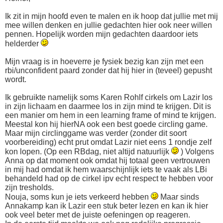
Ik zit in mijn hoofd even te malen en ik hoop dat jullie met mij
mee willen denken en jullie gedachten hier ook neer willen
pennen. Hopelijk worden mijn gedachten daardoor iets
helderder
Mijn vraag is in hoeverre je fysiek bezig kan zijn met een
rbi/unconfident paard zonder dat hij hier in (teveel) gepusht
wordt.
Ik gebruikte namelijk soms Karen Rohlf cirkels om Lazir los
in zijn lichaam en daarmee los in zijn mind te krijgen. Dit is
een manier om hem in een learning frame of mind te krijgen.
Meestal kon hij hierNA ook een best goede circling game.
Maar mijn circlinggame was verder (zonder dit soort
voorbereiding) echt prut omdat Lazir niet eens 1 rondje zelf
kon lopen. (Op een RBdag, niet altijd natuurlijk
) Volgens
Anna op dat moment ook omdat hij totaal geen vertrouwen
in mij had omdat ik hem waarschijnlijk iets te vaak als LBi
behandeld had op de cirkel ipv echt respect te hebben voor
zijn tresholds.
Nouja, soms kun je iets verkeerd hebben
Maar sinds
Annakamp kan ik Lazir een stuk beter lezen en kan ik hier
ook veel beter met de juiste oefeningen op reageren.