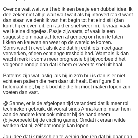
Over de wait wait wait heb ik een beetje een dubbel idee. Ik
doe zeker niet altijd wait wait wait als hij introvert raakt want
dan staan we denk ik van het begin tot het eind stil (dan
komt hij er even uit, en raakt er snel weer in). Ik vraag vaak
wel kleine dingetjes. Pasje zijwaarts, of vaak is een
suggestie om naar achteren al genoeg om hem te laten
likken en kauwen en weer op de wereld te komen.
Soms wacht ik wel, als ik zie dat hij echt iets moet gaan
verwerken, of een echt enge treshold had. Want als ik dan
wacht merk ik soms meer progressie bij bijvoorbeeld het
volgende rondje dan dat ik hem er weer te snel uit haal.
Patterns zijn wat lastig, als hij in zo'n bui is dan is er niet
echt een pattern die hem daar uit haalt. Een figure 8 al
helemaal niet, bij elk bochtje die hij moet maken lopen zijn
voeten dan vast.
@ Sanne, er is de afgelopen tijd veranderd dat ik meer rbi
technieken gebruik, dit vooral sinds Anna-kamp, maar hem
aan de andere kant ook minder bij de hand neem
(bijvoorbeeld bij de circling game). Omdat ik eraan wilde
werken dat hij zélf dat rondje kan lopen.
Jou idee dat ik misschien te weinig doe (en dat hij daar dan