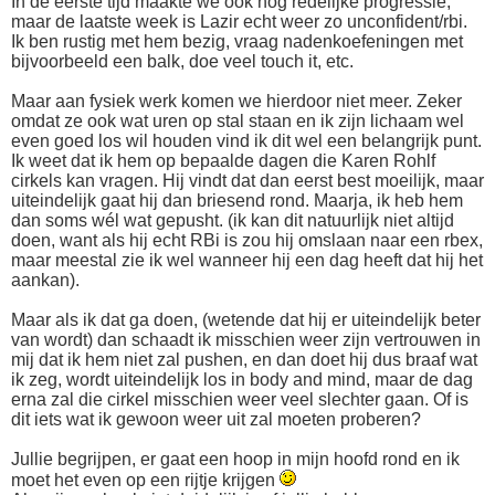
In de eerste tijd maakte we ook nog redelijke progressie,
maar de laatste week is Lazir echt weer zo unconfident/rbi.
Ik ben rustig met hem bezig, vraag nadenkoefeningen met
bijvoorbeeld een balk, doe veel touch it, etc.
Maar aan fysiek werk komen we hierdoor niet meer. Zeker
omdat ze ook wat uren op stal staan en ik zijn lichaam wel
even goed los wil houden vind ik dit wel een belangrijk punt.
Ik weet dat ik hem op bepaalde dagen die Karen Rohlf
cirkels kan vragen. Hij vindt dat dan eerst best moeilijk, maar
uiteindelijk gaat hij dan briesend rond. Maarja, ik heb hem
dan soms wél wat gepusht. (ik kan dit natuurlijk niet altijd
doen, want als hij echt RBi is zou hij omslaan naar een rbex,
maar meestal zie ik wel wanneer hij een dag heeft dat hij het
aankan).
Maar als ik dat ga doen, (wetende dat hij er uiteindelijk beter
van wordt) dan schaadt ik misschien weer zijn vertrouwen in
mij dat ik hem niet zal pushen, en dan doet hij dus braaf wat
ik zeg, wordt uiteindelijk los in body and mind, maar de dag
erna zal die cirkel misschien weer veel slechter gaan. Of is
dit iets wat ik gewoon weer uit zal moeten proberen?
Jullie begrijpen, er gaat een hoop in mijn hoofd rond en ik
moet het even op een rijtje krijgen