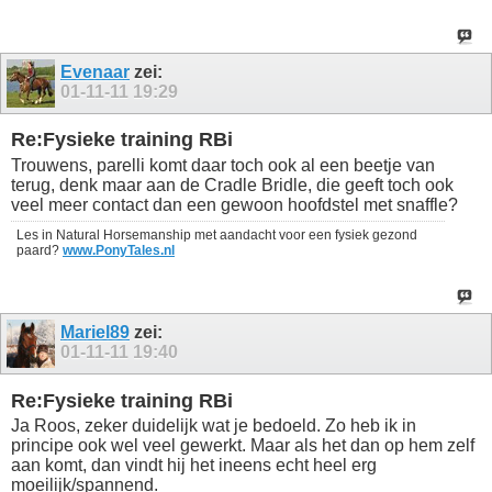
Evenaar
zei:
01-11-11
19:29
Re:Fysieke training RBi
Trouwens, parelli komt daar toch ook al een beetje van
terug, denk maar aan de Cradle Bridle, die geeft toch ook
veel meer contact dan een gewoon hoofdstel met snaffle?
Les in Natural Horsemanship met aandacht voor een fysiek gezond
paard?
www.PonyTales.nl
Mariel89
zei:
01-11-11
19:40
Re:Fysieke training RBi
Ja Roos, zeker duidelijk wat je bedoeld. Zo heb ik in
principe ook wel veel gewerkt. Maar als het dan op hem zelf
aan komt, dan vindt hij het ineens echt heel erg
moeilijk/spannend.