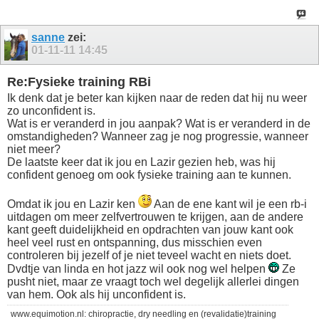
sanne
zei:
01-11-11
14:45
Re:Fysieke training RBi
Ik denk dat je beter kan kijken naar de reden dat hij nu weer
zo unconfident is.
Wat is er veranderd in jou aanpak? Wat is er veranderd in de
omstandigheden? Wanneer zag je nog progressie, wanneer
niet meer?
De laatste keer dat ik jou en Lazir gezien heb, was hij
confident genoeg om ook fysieke training aan te kunnen.
Omdat ik jou en Lazir ken
Aan de ene kant wil je een rb-i
uitdagen om meer zelfvertrouwen te krijgen, aan de andere
kant geeft duidelijkheid en opdrachten van jouw kant ook
heel veel rust en ontspanning, dus misschien even
controleren bij jezelf of je niet teveel wacht en niets doet.
Dvdtje van linda en hot jazz wil ook nog wel helpen
Ze
pusht niet, maar ze vraagt toch wel degelijk allerlei dingen
van hem. Ook als hij unconfident is.
www.equimotion.nl: chiropractie, dry needling en (revalidatie)training