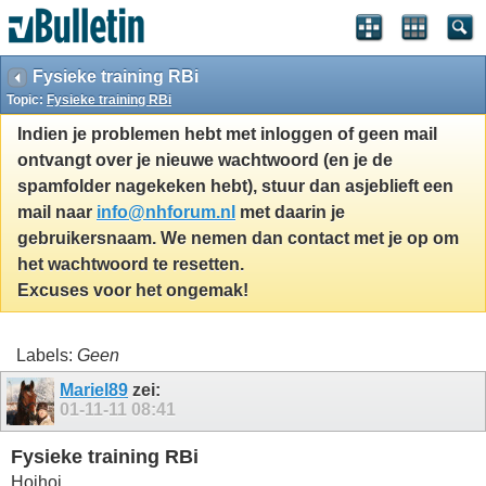
Fysieke training RBi
Topic:
Fysieke training RBi
Indien je problemen hebt met inloggen of geen mail
ontvangt over je nieuwe wachtwoord (en je de
spamfolder nagekeken hebt), stuur dan asjeblieft een
mail naar
info@nhforum.nl
met daarin je
gebruikersnaam. We nemen dan contact met je op om
het wachtwoord te resetten.
Excuses voor het ongemak!
Labels:
Geen
Mariel89
zei:
01-11-11
08:41
Fysieke training RBi
Hoihoi,