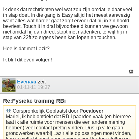
Ik denk dat rechtrichten wel wat zou zijn omdat je daar veel
in stap doet. In die gang is Easy altijd het meest aanwezig
want alles wat harder gaat zorgt ervoor dat hij in z'n hoofd
bevriest. Touch it in draf bijvoorbeeld kunnen we gewoon
niet omdat hij dan direct stopt met nadenken, terwijl hij in
stap van 22ft zo ergens heen kan lopen en touchen.
Hoe is dat met Lazir?
Ik blijf dit even volgen!
Evenaar
zei:
01-11-11
19:27
Re:Fysieke training RBi
Oorspronkelijk Geplaatst door
Pocalover
Mariel, ik heb ontdekt dat RB-i paarden vaak (en hiermee
laat ik alle ruimte voor mensen die een andere mening
hebben) veel contact prettig vinden. Dus i.p.v. te gaan
grondwerken waarbij Lazir alle oplossingen moet vinden,
kun je wellicht eerst eens gewoon veel kaders stellen en