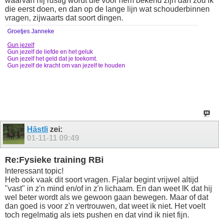
waarvan hij rustig wordt die voor hem bekend zijn dan zou ik
die eerst doen, en dan op de lange lijn wat schouderbinnen
vragen, zijwaarts dat soort dingen.
Groetjes Janneke
Gun jezelf
Gun jezelf de liefde en het geluk
Gun jezelf het geld dat je toekomt.
Gun jezelf de kracht om van jezelf te houden
Hästli
zei:
01-11-11
09:49
Re:Fysieke training RBi
Interessant topic!
Heb ook vaak dit soort vragen. Fjalar begint vrijwel altijd
"vast" in z'n mind en/of in z'n lichaam. En dan weet IK dat hij
wel beter wordt als we gewoon gaan bewegen. Maar of dat
dan goed is voor z'n vertrouwen, dat weet ik niet. Het voelt
toch regelmatig als iets pushen en dat vind ik niet fijn.