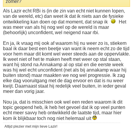
zomer?
Als Lazir echt RBi is (in de zin van echt niet kunnen lopen,
van de wereld, etc) dan weet ik dat ik niets aan de fysieke
ontwikkeling kan doen op dat moment, dat snap ik
Het
was meer van als hij nog wel op de wereld is maar
(behoorlijk) unconfident, wel neigend naar rbi.
En ja, ik vraag mij ook af waarom hij nu weer zo is, stiekem
baal ik daar best een beetje van want ik neem echt zo de tijd
voor hem maar dit komt wel weer steeds aan de oppervlakte.
Ik weet niet of het te maken heeft met weer op stal staan,
want hij stond na Annakamp al op stal en die eerste week
was hij wel echt unconfident (net als bij annakamp waar hij
buiten stond) maar maakten we nog wel progressie. Ik zag
elke dag vooruitgang met de dag ervoor en dat is nu weer
kwijt. Daarnaast staat hij redelijk veel buiten, in ieder geval
meer dan vorig jaar.
Nou ja, dat is misschien ook wel een reden waarom ik dit
topic geopend heb, ik heb het gevoel dat ik op veel punten
echt meer savvy heb ontwikkeld de laatste tijd, maar hier
kom ik blijkbaar toch nog niet helemaal uit
Altijd plezier met mijn lieve Lazir!