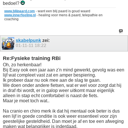
bedoel?
www.blijpaard.com
- want een blij paard is goud waard
www.innerfeeling.nl
- healing voor mens & paard, telepathie en
coaching
skabelpunk
zei:
01-11-11
18:22
Re:Fysieke training RBi
Oh, zo herkenbaar!
Bij Easy ook een jaar aan z'n mind gewerkt, gevolg was een
lijf wat compleet vast zat en amper bespiering.
Ik probeer daar nu ook mee aan de slag te gaan.
We doen onder andere fietsen, wat er wel voor zorgt dat hij
in draf rbi wordt, er in galop weer uitkomt maar eigenlijk
alleen in stap echt comfortabel is naast de fiets.
Maar je moet toch wat..
Na cranio en chiro merk ik dat hij mentaal ook beter is dus
een lijf in goede conditie is ook weer essentieel voor zijn
geestelijke gesteldheid. Dan moet je af en toe een afweging
maken wat belangrijker is inderdaad.