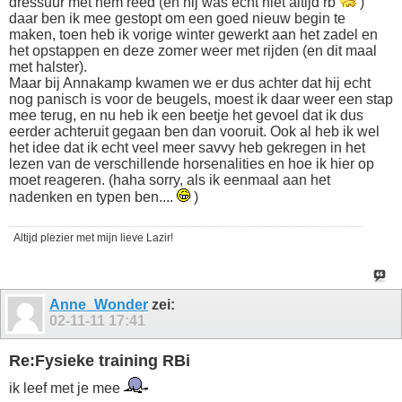
dressuur met hem reed (en hij was echt niet altijd rb
)
daar ben ik mee gestopt om een goed nieuw begin te
maken, toen heb ik vorige winter gewerkt aan het zadel en
het opstappen en deze zomer weer met rijden (en dit maal
met halster).
Maar bij Annakamp kwamen we er dus achter dat hij echt
nog panisch is voor de beugels, moest ik daar weer een stap
mee terug, en nu heb ik een beetje het gevoel dat ik dus
eerder achteruit gegaan ben dan vooruit. Ook al heb ik wel
het idee dat ik echt veel meer savvy heb gekregen in het
lezen van de verschillende horsenalities en hoe ik hier op
moet reageren. (haha sorry, als ik eenmaal aan het
nadenken en typen ben....
)
Altijd plezier met mijn lieve Lazir!
Anne_Wonder
zei:
02-11-11
17:41
Re:Fysieke training RBi
ik leef met je mee