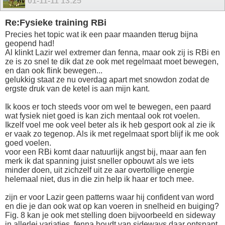
01-11-11
13:25
Re:Fysieke training RBi
Precies het topic wat ik een paar maanden tterug bijna
geopend had!
Al klinkt Lazir wel extremer dan fenna, maar ook zij is RBi en
ze is zo snel te dik dat ze ook met regelmaat moet bewegen,
en dan ook flink bewegen...
gelukkig staat ze nu overdag apart met snowdon zodat de
ergste druk van de ketel is aan mijn kant.
Ik koos er toch steeds voor om wel te bewegen, een paard
wat fysiek niet goed is kan zich mentaal ook rot voelen.
Ikzelf voel me ook veel beter als ik heb gesport ook al zie ik
er vaak zo tegenop. Als ik met regelmaat sport blijf ik me ook
goed voelen.
voor een RBi komt daar natuurlijk angst bij, maar aan fen
merk ik dat spanning juist sneller opbouwt als we iets
minder doen, uit zichzelf uit ze aar overtollige energie
helemaal niet, dus in die zin help ik haar er toch mee.
zijn er voor Lazir geen patterns waar hij confident van word
en die je dan ook wat op kan voeren in snelheid en buiging?
Fig. 8 kan je ook met stelling doen bijvoorbeeld en sideway
in allerlei variaties, fenna houdt van sideways daar ontspant