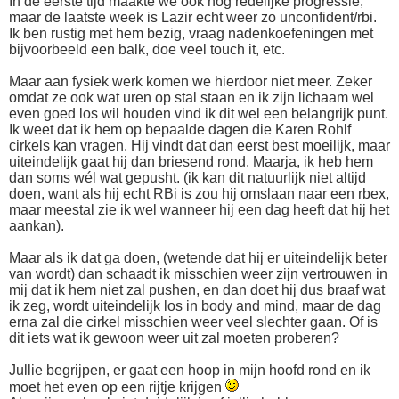
In de eerste tijd maakte we ook nog redelijke progressie,
maar de laatste week is Lazir echt weer zo unconfident/rbi.
Ik ben rustig met hem bezig, vraag nadenkoefeningen met
bijvoorbeeld een balk, doe veel touch it, etc.
Maar aan fysiek werk komen we hierdoor niet meer. Zeker
omdat ze ook wat uren op stal staan en ik zijn lichaam wel
even goed los wil houden vind ik dit wel een belangrijk punt.
Ik weet dat ik hem op bepaalde dagen die Karen Rohlf
cirkels kan vragen. Hij vindt dat dan eerst best moeilijk, maar
uiteindelijk gaat hij dan briesend rond. Maarja, ik heb hem
dan soms wél wat gepusht. (ik kan dit natuurlijk niet altijd
doen, want als hij echt RBi is zou hij omslaan naar een rbex,
maar meestal zie ik wel wanneer hij een dag heeft dat hij het
aankan).
Maar als ik dat ga doen, (wetende dat hij er uiteindelijk beter
van wordt) dan schaadt ik misschien weer zijn vertrouwen in
mij dat ik hem niet zal pushen, en dan doet hij dus braaf wat
ik zeg, wordt uiteindelijk los in body and mind, maar de dag
erna zal die cirkel misschien weer veel slechter gaan. Of is
dit iets wat ik gewoon weer uit zal moeten proberen?
Jullie begrijpen, er gaat een hoop in mijn hoofd rond en ik
moet het even op een rijtje krijgen