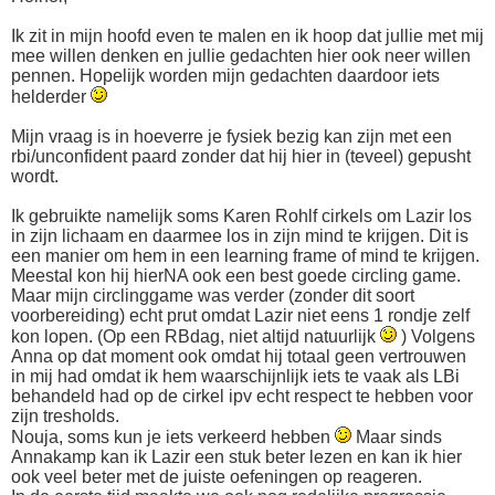
Ik zit in mijn hoofd even te malen en ik hoop dat jullie met mij
mee willen denken en jullie gedachten hier ook neer willen
pennen. Hopelijk worden mijn gedachten daardoor iets
helderder
Mijn vraag is in hoeverre je fysiek bezig kan zijn met een
rbi/unconfident paard zonder dat hij hier in (teveel) gepusht
wordt.
Ik gebruikte namelijk soms Karen Rohlf cirkels om Lazir los
in zijn lichaam en daarmee los in zijn mind te krijgen. Dit is
een manier om hem in een learning frame of mind te krijgen.
Meestal kon hij hierNA ook een best goede circling game.
Maar mijn circlinggame was verder (zonder dit soort
voorbereiding) echt prut omdat Lazir niet eens 1 rondje zelf
kon lopen. (Op een RBdag, niet altijd natuurlijk
) Volgens
Anna op dat moment ook omdat hij totaal geen vertrouwen
in mij had omdat ik hem waarschijnlijk iets te vaak als LBi
behandeld had op de cirkel ipv echt respect te hebben voor
zijn tresholds.
Nouja, soms kun je iets verkeerd hebben
Maar sinds
Annakamp kan ik Lazir een stuk beter lezen en kan ik hier
ook veel beter met de juiste oefeningen op reageren.