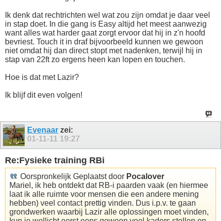
Ik denk dat rechtrichten wel wat zou zijn omdat je daar veel
in stap doet. In die gang is Easy altijd het meest aanwezig
want alles wat harder gaat zorgt ervoor dat hij in z'n hoofd
bevriest. Touch it in draf bijvoorbeeld kunnen we gewoon
niet omdat hij dan direct stopt met nadenken, terwijl hij in
stap van 22ft zo ergens heen kan lopen en touchen.
Hoe is dat met Lazir?
Ik blijf dit even volgen!
Evenaar
zei:
01-11-11
19:27
Re:Fysieke training RBi
Oorspronkelijk Geplaatst door
Pocalover
Mariel, ik heb ontdekt dat RB-i paarden vaak (en hiermee
laat ik alle ruimte voor mensen die een andere mening
hebben) veel contact prettig vinden. Dus i.p.v. te gaan
grondwerken waarbij Lazir alle oplossingen moet vinden,
kun je wellicht eerst eens gewoon veel kaders stellen en