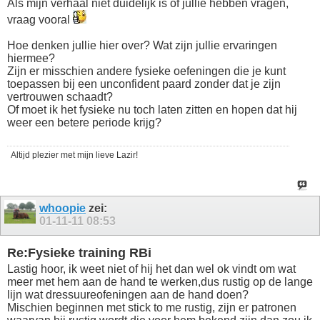
Als mijn verhaal niet duidelijk is of jullie hebben vragen,
vraag vooral
Hoe denken jullie hier over? Wat zijn jullie ervaringen
hiermee?
Zijn er misschien andere fysieke oefeningen die je kunt
toepassen bij een unconfident paard zonder dat je zijn
vertrouwen schaadt?
Of moet ik het fysieke nu toch laten zitten en hopen dat hij
weer een betere periode krijg?
Altijd plezier met mijn lieve Lazir!
whoopie
zei:
01-11-11
08:53
Re:Fysieke training RBi
Lastig hoor, ik weet niet of hij het dan wel ok vindt om wat
meer met hem aan de hand te werken,dus rustig op de lange
lijn wat dressuureofeningen aan de hand doen?
Mischien beginnen met stick to me rustig, zijn er patronen