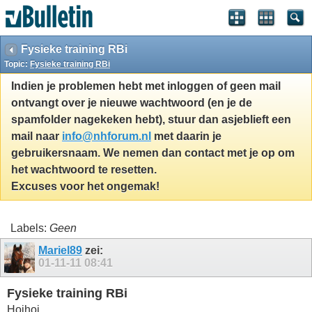
Fysieke training RBi
Topic:
Fysieke training RBi
Indien je problemen hebt met inloggen of geen mail
ontvangt over je nieuwe wachtwoord (en je de
spamfolder nagekeken hebt), stuur dan asjeblieft een
mail naar
info@nhforum.nl
met daarin je
gebruikersnaam. We nemen dan contact met je op om
het wachtwoord te resetten.
Excuses voor het ongemak!
Labels:
Geen
Mariel89
zei:
01-11-11
08:41
Fysieke training RBi
Hoihoi,