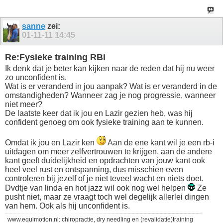
sanne
zei:
01-11-11
14:45
Re:Fysieke training RBi
Ik denk dat je beter kan kijken naar de reden dat hij nu weer
zo unconfident is.
Wat is er veranderd in jou aanpak? Wat is er veranderd in de
omstandigheden? Wanneer zag je nog progressie, wanneer
niet meer?
De laatste keer dat ik jou en Lazir gezien heb, was hij
confident genoeg om ook fysieke training aan te kunnen.
Omdat ik jou en Lazir ken
Aan de ene kant wil je een rb-i
uitdagen om meer zelfvertrouwen te krijgen, aan de andere
kant geeft duidelijkheid en opdrachten van jouw kant ook
heel veel rust en ontspanning, dus misschien even
controleren bij jezelf of je niet teveel wacht en niets doet.
Dvdtje van linda en hot jazz wil ook nog wel helpen
Ze
pusht niet, maar ze vraagt toch wel degelijk allerlei dingen
van hem. Ook als hij unconfident is.
www.equimotion.nl: chiropractie, dry needling en (revalidatie)training