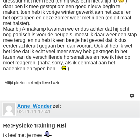
dressuur met hem reed (en hij was echt niet altijd rb
)
daar ben ik mee gestopt om een goed nieuw begin te
maken, toen heb ik vorige winter gewerkt aan het zadel en
het opstappen en deze zomer weer met rijden (en dit maal
met halster).
Maar bij Annakamp kwamen we er dus achter dat hij echt
nog panisch is voor de beugels, moest ik daar weer een stap
mee terug, en nu heb ik een beetje het gevoel dat ik dus
eerder achteruit gegaan ben dan vooruit. Ook al heb ik wel
het idee dat ik echt veel meer savvy heb gekregen in het
lezen van de verschillende horsenalities en hoe ik hier op
moet reageren. (haha sorry, als ik eenmaal aan het
nadenken en typen ben....
)
Altijd plezier met mijn lieve Lazir!
Anne_Wonder
zei:
02-11-11
17:41
Re:Fysieke training RBi
ik leef met je mee