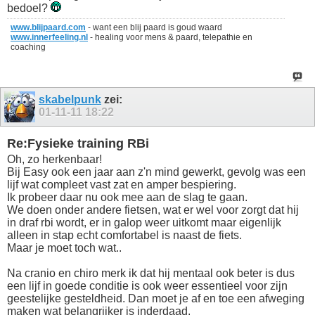
bedoel?
www.blijpaard.com
- want een blij paard is goud waard
www.innerfeeling.nl
- healing voor mens & paard, telepathie en
coaching
skabelpunk
zei:
01-11-11
18:22
Re:Fysieke training RBi
Oh, zo herkenbaar!
Bij Easy ook een jaar aan z'n mind gewerkt, gevolg was een
lijf wat compleet vast zat en amper bespiering.
Ik probeer daar nu ook mee aan de slag te gaan.
We doen onder andere fietsen, wat er wel voor zorgt dat hij
in draf rbi wordt, er in galop weer uitkomt maar eigenlijk
alleen in stap echt comfortabel is naast de fiets.
Maar je moet toch wat..
Na cranio en chiro merk ik dat hij mentaal ook beter is dus
een lijf in goede conditie is ook weer essentieel voor zijn
geestelijke gesteldheid. Dan moet je af en toe een afweging
maken wat belangrijker is inderdaad.