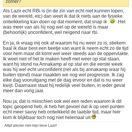
zomer?
Als Lazir echt RBi is (in de zin van echt niet kunnen lopen,
van de wereld, etc) dan weet ik dat ik niets aan de fysieke
ontwikkeling kan doen op dat moment, dat snap ik
Het
was meer van als hij nog wel op de wereld is maar
(behoorlijk) unconfident, wel neigend naar rbi.
En ja, ik vraag mij ook af waarom hij nu weer zo is, stiekem
baal ik daar best een beetje van want ik neem echt zo de tijd
voor hem maar dit komt wel weer steeds aan de oppervlakte.
Ik weet niet of het te maken heeft met weer op stal staan,
want hij stond na Annakamp al op stal en die eerste week
was hij wel echt unconfident (net als bij annakamp waar hij
buiten stond) maar maakten we nog wel progressie. Ik zag
elke dag vooruitgang met de dag ervoor en dat is nu weer
kwijt. Daarnaast staat hij redelijk veel buiten, in ieder geval
meer dan vorig jaar.
Nou ja, dat is misschien ook wel een reden waarom ik dit
topic geopend heb, ik heb het gevoel dat ik op veel punten
echt meer savvy heb ontwikkeld de laatste tijd, maar hier
kom ik blijkbaar toch nog niet helemaal uit
Altijd plezier met mijn lieve Lazir!