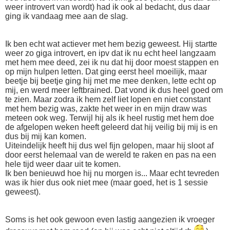
weer introvert van wordt) had ik ook al bedacht, dus daar
ging ik vandaag mee aan de slag.
Ik ben echt wat actiever met hem bezig geweest. Hij startte
weer zo giga introvert, en ipv dat ik nu echt heel langzaam
met hem mee deed, zei ik nu dat hij door moest stappen en
op mijn hulpen letten. Dat ging eerst heel moeilijk, maar
beetje bij beetje ging hij met me mee denken, lette echt op
mij, en werd meer leftbrained. Dat vond ik dus heel goed om
te zien. Maar zodra ik hem zelf liet lopen en niet constant
met hem bezig was, zakte het weer in en mijn draw was
meteen ook weg. Terwijl hij als ik heel rustig met hem doe
de afgelopen weken heeft geleerd dat hij veilig bij mij is en
dus bij mij kan komen.
Uiteindelijk heeft hij dus wel fijn gelopen, maar hij sloot af
door eerst helemaal van de wereld te raken en pas na een
hele tijd weer daar uit te komen.
Ik ben benieuwd hoe hij nu morgen is... Maar echt tevreden
was ik hier dus ook niet mee (maar goed, het is 1 sessie
geweest).
Soms is het ook gewoon even lastig aangezien ik vroeger