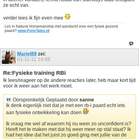
ze echt van.
verder lees ik fijn even mee
Les in Natural Horsemanship met aandacht voor een fysiek gezond
paard?
www.PonyTales.nl
Mariel89
zei:
01-11-11
14:08
Re:Fysieke training RBi
Ik lees/reageer op de andere reacties later, heb maar kort tijd
voor ik weer aan het werk moet.
Oorspronkelijk Geplaatst door
sanne
Ik denk eigenlijk niet dat je met een rb-i paard echt iets
aan fysieke ontwikkeling kan doen
Ik vraag me wel af waarom hij nu weer zo unconfident is?
Heeft het te maken met dat hij weer meer op stal staat? Ik
had het idee dat het juist zo goed ging met jullie van de