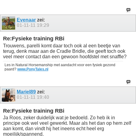
Evenaar
zei:
01-11-11
19:29
Re:Fysieke training RBi
Trouwens, parelli komt daar toch ook al een beetje van
terug, denk maar aan de Cradle Bridle, die geeft toch ook
veel meer contact dan een gewoon hoofdstel met snaffle?
Les in Natural Horsemanship met aandacht voor een fysiek gezond
paard?
www.PonyTales.nl
Mariel89
zei:
01-11-11
19:40
Re:Fysieke training RBi
Ja Roos, zeker duidelijk wat je bedoeld. Zo heb ik in
principe ook wel veel gewerkt. Maar als het dan op hem zelf
aan komt, dan vindt hij het ineens echt heel erg
moeilijk/spannend.