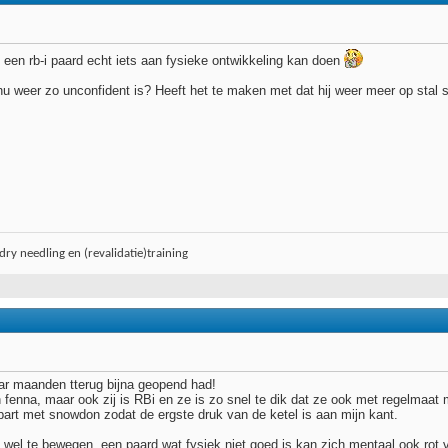
et een rb-i paard echt iets aan fysieke ontwikkeling kan doen
u weer zo unconfident is? Heeft het te maken met dat hij weer meer op stal sta
ry needling en (revalidatie)training
aar maanden tterug bijna geopend had!
n fenna, maar ook zij is RBi en ze is zo snel te dik dat ze ook met regelmaa
part met snowdon zodat de ergste druk van de ketel is aan mijn kant.
wel te bewegen, een paard wat fysiek niet goed is kan zich mentaal ook rot vo