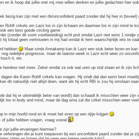
len en ik hoop dat jullie met mij mee willen denken en jullie gedachten hier o
iek bezig kan zijn met een rbi/unconfident paard zonder dat hij hier in (teveel)
n Rohlf cirkels om Lazir los in zijn lichaam en daarmee los in zijn mind te kr
 ook een best goede circling game.
er (zonder dit soort voorbereiding) echt prut omdat Lazir niet eens 1 rondje ze
ij totaal geen vertrouwen in mij had omdat ik hem waarschijnlijk iets te vaa
erd hebben
Maar sinds Annakamp kan ik Lazir een stuk beter lezen en kan ik
k nog redelijke progressie, maar de laatste week is Lazir echt weer zo unconf
touch it, etc.
hierdoor niet meer. Zeker omdat ze ook wat uren op stal staan en ik zijn lich
dagen die Karen Rohlf cirkels kan vragen. Hij vindt dat dan eerst best moeilij
an dit natuurlijk niet altijd doen, want als hij echt RBi is zou hij omslaan na
de dat hij er uiteindelijk beter van wordt) dan schaadt ik misschien weer zijn 
elijk los in body and mind, maar de dag erna zal die cirkel misschien weer veel
op in mijn hoofd rond en ik moet het even op een rijtje krijgen
is of jullie hebben vragen, vraag vooral
 zijn jullie ervaringen hiermee?
e oefeningen die je kunt toepassen bij een unconfident paard zonder dat je z
laten zitten en hopen dat hij weer een betere periode krijg?