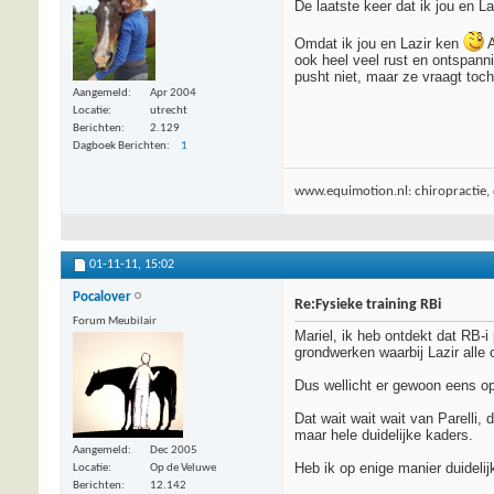
De laatste keer dat ik jou en L
Omdat ik jou en Lazir ken
A
ook heel veel rust en ontspanni
pusht niet, maar ze vraagt toch 
Aangemeld
Apr 2004
Locatie
utrecht
Berichten
2.129
Dagboek Berichten
1
www.equimotion.nl: chiropractie, d
01-11-11,
15:02
Pocalover
Re:Fysieke training RBi
Forum Meubilair
Mariel, ik heb ontdekt dat RB-i
grondwerken waarbij Lazir alle
Dus wellicht er gewoon eens op m
Dat wait wait wait van Parelli
maar hele duidelijke kaders.
Aangemeld
Dec 2005
Heb ik op enige manier duidel
Locatie
Op de Veluwe
Berichten
12.142