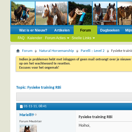
Wat is er Nieuw?
Artikelen
Forum
Dagboeken
Mij
FAQ
Kalender
Forum Acties
Snelle Links
Forum
Natural Horsemanship
Parelli :: Level 2
Fysieke train
Indien je problemen hebt met inloggen of geen mail ontvangt over je nieuwe
op om het wachtwoord te resetten.
Excuses voor het ongemak!
Topic:
Fysieke training RBi
01-11-11,
08:41
Mariel89
Fysieke training RBi
Forum Meubilair
Hoihoi,