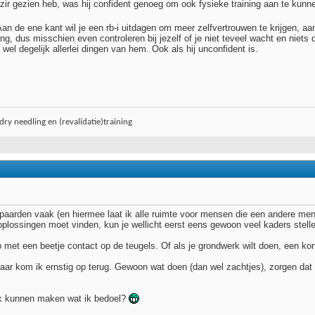
azir gezien heb, was hij confident genoeg om ook fysieke training aan te kunn
an de ene kant wil je een rb-i uitdagen om meer zelfvertrouwen te krijgen, aa
ng, dus misschien even controleren bij jezelf of je niet teveel wacht en niets
wel degelijk allerlei dingen van hem. Ook als hij unconfident is.
ry needling en (revalidatie)training
 paarden vaak (en hiermee laat ik alle ruimte voor mensen die een andere meni
 oplossingen moet vinden, kun je wellicht eerst eens gewoon veel kaders stell
et een beetje contact op de teugels. Of als je grondwerk wilt doen, een korte l
, daar kom ik ernstig op terug. Gewoon wat doen (dan wel zachtjes), zorgen da
ijk kunnen maken wat ik bedoel?