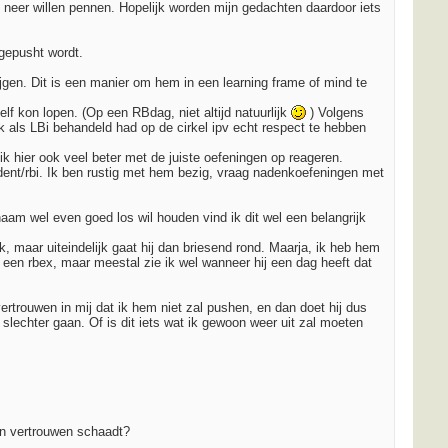
ok neer willen pennen. Hopelijk worden mijn gedachten daardoor iets
 gepusht wordt.
ijgen. Dit is een manier om hem in een learning frame of mind te
lf kon lopen. (Op een RBdag, niet altijd natuurlijk
) Volgens
k als LBi behandeld had op de cirkel ipv echt respect te hebben
 hier ook veel beter met de juiste oefeningen op reageren.
ident/rbi. Ik ben rustig met hem bezig, vraag nadenkoefeningen met
aam wel even goed los wil houden vind ik dit wel een belangrijk
k, maar uiteindelijk gaat hij dan briesend rond. Maarja, ik heb hem
ar een rbex, maar meestal zie ik wel wanneer hij een dag heeft dat
vertrouwen in mij dat ik hem niet zal pushen, en dan doet hij dus
 slechter gaan. Of is dit iets wat ik gewoon weer uit zal moeten
ijn vertrouwen schaadt?