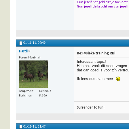
Gun jezelf het geld dat je toekomt.
Gun jezelf de kracht om van jezelf
01-11-11,
09:49
Hästli
Re:Fysieke training RBi
Forum Meubilair
Interessant topic!
Heb ook vaak dit soort vragen. 
dat dan goed is voor z'n vertrou
Ik lees dus even mee
Aangemeld
Oct 2006
Berichten
5.166
Surrender to fun!
01-11-11,
11:47