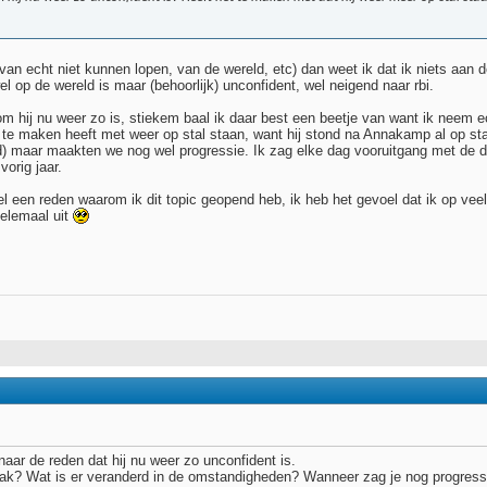
n van echt niet kunnen lopen, van de wereld, etc) dan weet ik dat ik niets aa
l op de wereld is maar (behoorlijk) unconfident, wel neigend naar rbi.
rom hij nu weer zo is, stiekem baal ik daar best een beetje van want ik neem 
t te maken heeft met weer op stal staan, want hij stond na Annakamp al op stal
) maar maakten we nog wel progressie. Ik zag elke dag vooruitgang met de dag 
vorig jaar.
l een reden waarom ik dit topic geopend heb, ik heb het gevoel dat ik op veel
helemaal uit
 naar de reden dat hij nu weer zo unconfident is.
pak? Wat is er veranderd in de omstandigheden? Wanneer zag je nog progress