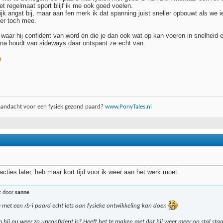
et regelmaat sport blijf ik me ook goed voelen.
jk angst bij, maar aan fen merk ik dat spanning juist sneller opbouwt als we ie
r er toch mee.
s waar hij confident van word en die je dan ook wat op kan voeren in snelheid 
fenna houdt van sideways daar ontspant ze echt van.
aandacht voor een fysiek gezond paard?
www.PonyTales.nl
acties later, heb maar kort tijd voor ik weer aan het werk moet.
t door
sanne
 je met een rb-i paard echt iets aan fysieke ontwikkeling kan doen
hij nu weer zo unconfident is? Heeft het te maken met dat hij weer meer op stal staat?