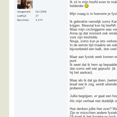
Ik zit in mijn hoofd even te ma
helderder
Aangemeld
Oct 2008
Mijn vraag is in hoeverre je fys
Leeftijd
37
Berichten
4.574
Ik gebruikte namelijk soms Kare
krijgen. Meestal kon hij hierNA
Maar mijn circlinggame was verd
Anna op dat moment ook omdat h
voor zijn tresholds.
Nouja, soms kun je iets verke
In de eerste tijd maakte we oo
bijvoorbeeld een balk, doe veel 
Maar aan fysiek werk komen we 
punt.
Ik weet dat ik hem op bepaalde 
dan soms wél wat gepusht. (ik k
hij het aankan).
Maar als ik dat ga doen, (weten
braaf wat ik zeg, wordt uiteind
proberen?
Jullie begrijpen, er gaat een ho
Als mijn verhaal niet duidelijk 
Hoe denken jullie hier over? Wat
Zijn er misschien andere fysiek
Of moet ik het fysieke nu toch 