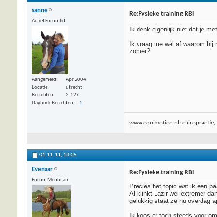
sanne
Re:Fysieke training RBi
Actief Forumlid
Ik denk eigenlijk niet dat je m
Ik vraag me wel af waarom hij n
zomer?
Aangemeld
Apr 2004
Locatie
utrecht
Berichten
2.129
Dagboek Berichten
1
www.equimotion.nl: chiropractie, d
01-11-11,
13:25
Evenaar
Re:Fysieke training RBi
Forum Meubilair
Precies het topic wat ik een p
Al klinkt Lazir wel extremer da
gelukkig staat ze nu overdag a
Ik koos er toch steeds voor om 