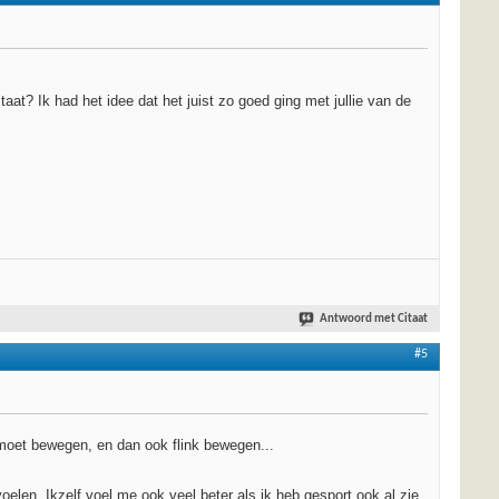
at? Ik had het idee dat het juist zo goed ging met jullie van de
Antwoord met Citaat
#5
t moet bewegen, en dan ook flink bewegen...
elen. Ikzelf voel me ook veel beter als ik heb gesport ook al zie