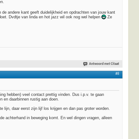
en.
n de andere kant geeft duidelijkheid en opdrachten van jouw kant
 doet. Dvdtje van linda en hot jazz wil ook nog wel helpen
Ze
Antwoord met Citaat
#8
ng hebben) veel contact prettig vinden. Dus i.p.v. te gaan
en en daarbinnen rustig aan doen.
ijn, daar eerst zijn lijf los krijgen en dan pas groter worden.
t de achterhand in beweging komt. En wel dingen vragen, alleen