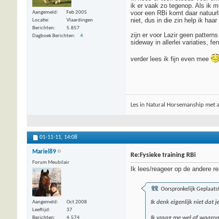
ik er vaak zo tegenop. Als ik m
voor een RBi komt daar natuurli
Aangemeld
Feb 2005
niet, dus in die zin help ik haa
Locatie
Vlaardingen
Berichten
5.857
zijn er voor Lazir geen pattern
Dagboek Berichten
4
sideway in allerlei variaties, 
verder lees ik fijn even mee
Les in Natural Horsemanship met 
01-11-11,
14:08
Mariel89
Re:Fysieke training RBi
Forum Meubilair
Ik lees/reageer op de andere re
Oorspronkelijk Geplaats
Ik denk eigenlijk niet dat
Aangemeld
Oct 2008
Leeftijd
37
Ik vraag me wel af waarom 
Berichten
4.574