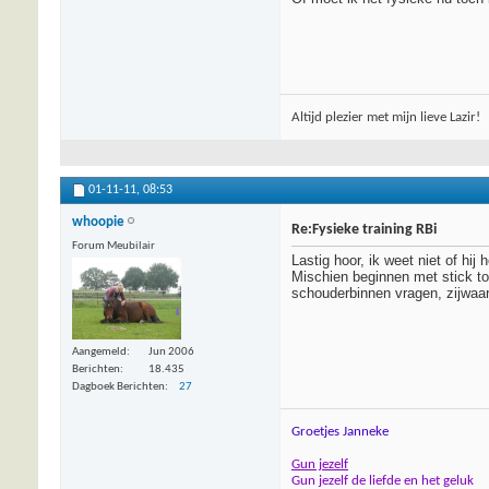
Altijd plezier met mijn lieve Lazir!
01-11-11,
08:53
whoopie
Re:Fysieke training RBi
Forum Meubilair
Lastig hoor, ik weet niet of h
Mischien beginnen met stick to 
schouderbinnen vragen, zijwaar
Aangemeld
Jun 2006
Berichten
18.435
Dagboek Berichten
27
Groetjes Janneke
Gun jezelf
Gun jezelf de liefde en het geluk