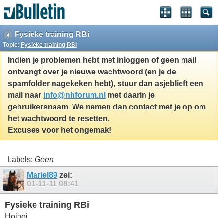
Fysieke training RBi
Topic:
Fysieke training RBi
Indien je problemen hebt met inloggen of geen mail
ontvangt over je nieuwe wachtwoord (en je de
spamfolder nagekeken hebt), stuur dan asjeblieft een
mail naar
info@nhforum.nl
met daarin je
gebruikersnaam. We nemen dan contact met je op om
het wachtwoord te resetten.
Excuses voor het ongemak!
Labels:
Geen
Mariel89
zei:
01-11-11
08:41
Fysieke training RBi
Hoihoi,