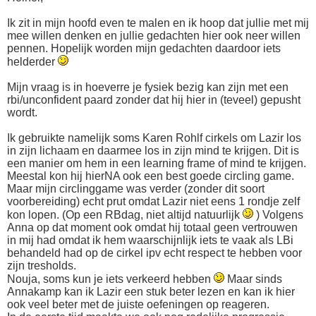
Ik zit in mijn hoofd even te malen en ik hoop dat jullie met mij
mee willen denken en jullie gedachten hier ook neer willen
pennen. Hopelijk worden mijn gedachten daardoor iets
helderder
Mijn vraag is in hoeverre je fysiek bezig kan zijn met een
rbi/unconfident paard zonder dat hij hier in (teveel) gepusht
wordt.
Ik gebruikte namelijk soms Karen Rohlf cirkels om Lazir los
in zijn lichaam en daarmee los in zijn mind te krijgen. Dit is
een manier om hem in een learning frame of mind te krijgen.
Meestal kon hij hierNA ook een best goede circling game.
Maar mijn circlinggame was verder (zonder dit soort
voorbereiding) echt prut omdat Lazir niet eens 1 rondje zelf
kon lopen. (Op een RBdag, niet altijd natuurlijk
) Volgens
Anna op dat moment ook omdat hij totaal geen vertrouwen
in mij had omdat ik hem waarschijnlijk iets te vaak als LBi
behandeld had op de cirkel ipv echt respect te hebben voor
zijn tresholds.
Nouja, soms kun je iets verkeerd hebben
Maar sinds
Annakamp kan ik Lazir een stuk beter lezen en kan ik hier
ook veel beter met de juiste oefeningen op reageren.