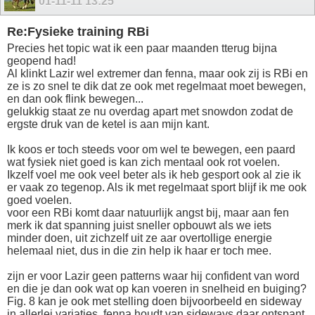
01-11-11
13:25
Re:Fysieke training RBi
Precies het topic wat ik een paar maanden tterug bijna
geopend had!
Al klinkt Lazir wel extremer dan fenna, maar ook zij is RBi en
ze is zo snel te dik dat ze ook met regelmaat moet bewegen,
en dan ook flink bewegen...
gelukkig staat ze nu overdag apart met snowdon zodat de
ergste druk van de ketel is aan mijn kant.
Ik koos er toch steeds voor om wel te bewegen, een paard
wat fysiek niet goed is kan zich mentaal ook rot voelen.
Ikzelf voel me ook veel beter als ik heb gesport ook al zie ik
er vaak zo tegenop. Als ik met regelmaat sport blijf ik me ook
goed voelen.
voor een RBi komt daar natuurlijk angst bij, maar aan fen
merk ik dat spanning juist sneller opbouwt als we iets
minder doen, uit zichzelf uit ze aar overtollige energie
helemaal niet, dus in die zin help ik haar er toch mee.
zijn er voor Lazir geen patterns waar hij confident van word
en die je dan ook wat op kan voeren in snelheid en buiging?
Fig. 8 kan je ook met stelling doen bijvoorbeeld en sideway
in allerlei variaties, fenna houdt van sideways daar ontspant