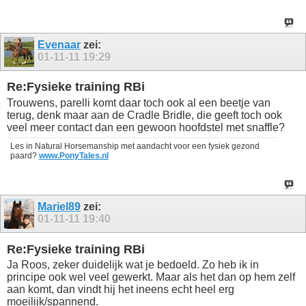
Evenaar
zei:
01-11-11
19:29
Re:Fysieke training RBi
Trouwens, parelli komt daar toch ook al een beetje van
terug, denk maar aan de Cradle Bridle, die geeft toch ook
veel meer contact dan een gewoon hoofdstel met snaffle?
Les in Natural Horsemanship met aandacht voor een fysiek gezond
paard?
www.PonyTales.nl
Mariel89
zei:
01-11-11
19:40
Re:Fysieke training RBi
Ja Roos, zeker duidelijk wat je bedoeld. Zo heb ik in
principe ook wel veel gewerkt. Maar als het dan op hem zelf
aan komt, dan vindt hij het ineens echt heel erg
moeilijk/spannend.