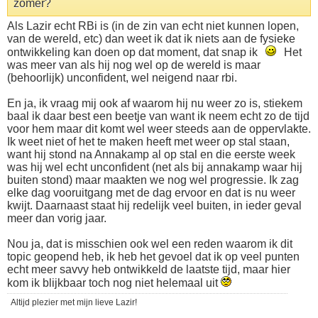
zomer?
Als Lazir echt RBi is (in de zin van echt niet kunnen lopen,
van de wereld, etc) dan weet ik dat ik niets aan de fysieke
ontwikkeling kan doen op dat moment, dat snap ik
Het
was meer van als hij nog wel op de wereld is maar
(behoorlijk) unconfident, wel neigend naar rbi.
En ja, ik vraag mij ook af waarom hij nu weer zo is, stiekem
baal ik daar best een beetje van want ik neem echt zo de tijd
voor hem maar dit komt wel weer steeds aan de oppervlakte.
Ik weet niet of het te maken heeft met weer op stal staan,
want hij stond na Annakamp al op stal en die eerste week
was hij wel echt unconfident (net als bij annakamp waar hij
buiten stond) maar maakten we nog wel progressie. Ik zag
elke dag vooruitgang met de dag ervoor en dat is nu weer
kwijt. Daarnaast staat hij redelijk veel buiten, in ieder geval
meer dan vorig jaar.
Nou ja, dat is misschien ook wel een reden waarom ik dit
topic geopend heb, ik heb het gevoel dat ik op veel punten
echt meer savvy heb ontwikkeld de laatste tijd, maar hier
kom ik blijkbaar toch nog niet helemaal uit
Altijd plezier met mijn lieve Lazir!