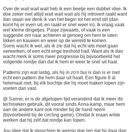
Over de wait wait wait heb ik een beetje een dubbel idee. Ik
doe zeker niet altijd wait wait wait als hij introvert raakt want
dan staan we denk ik van het begin tot het eind stil (dan
komt hij er even uit, en raakt er snel weer in). Ik vraag vaak
wel kleine dingetjes. Pasje zijwaarts, of vaak is een
suggestie om naar achteren al genoeg om hem te laten
likken en kauwen en weer op de wereld te komen.
Soms wacht ik wel, als ik zie dat hij echt iets moet gaan
verwerken, of een echt enge treshold had. Want als ik dan
wacht merk ik soms meer progressie bij bijvoorbeeld het
volgende rondje dan dat ik hem er weer te snel uit haal.
Patterns zijn wat lastig, als hij in zo'n bui is dan is er niet
echt een pattern die hem daar uit haalt. Een figure 8 al
helemaal niet, bij elk bochtje die hij moet maken lopen zijn
voeten dan vast.
@ Sanne, er is de afgelopen tijd veranderd dat ik meer rbi
technieken gebruik, dit vooral sinds Anna-kamp, maar hem
aan de andere kant ook minder bij de hand neem
(bijvoorbeeld bij de circling game). Omdat ik eraan wilde
werken dat hij zélf dat rondje kan lopen.
Jou idee dat ik misschien te weinig doe (en dat hij daar dan