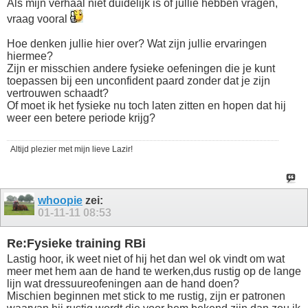
Als mijn verhaal niet duidelijk is of jullie hebben vragen,
vraag vooral
Hoe denken jullie hier over? Wat zijn jullie ervaringen
hiermee?
Zijn er misschien andere fysieke oefeningen die je kunt
toepassen bij een unconfident paard zonder dat je zijn
vertrouwen schaadt?
Of moet ik het fysieke nu toch laten zitten en hopen dat hij
weer een betere periode krijg?
Altijd plezier met mijn lieve Lazir!
whoopie
zei:
01-11-11
08:53
Re:Fysieke training RBi
Lastig hoor, ik weet niet of hij het dan wel ok vindt om wat
meer met hem aan de hand te werken,dus rustig op de lange
lijn wat dressuureofeningen aan de hand doen?
Mischien beginnen met stick to me rustig, zijn er patronen