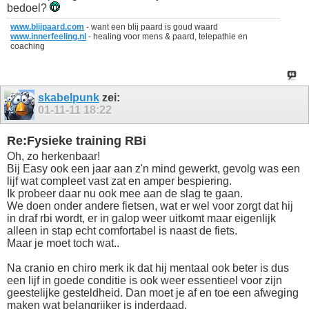
bedoel?
www.blijpaard.com
- want een blij paard is goud waard
www.innerfeeling.nl
- healing voor mens & paard, telepathie en
coaching
skabelpunk
zei:
01-11-11
18:22
Re:Fysieke training RBi
Oh, zo herkenbaar!
Bij Easy ook een jaar aan z'n mind gewerkt, gevolg was een
lijf wat compleet vast zat en amper bespiering.
Ik probeer daar nu ook mee aan de slag te gaan.
We doen onder andere fietsen, wat er wel voor zorgt dat hij
in draf rbi wordt, er in galop weer uitkomt maar eigenlijk
alleen in stap echt comfortabel is naast de fiets.
Maar je moet toch wat..
Na cranio en chiro merk ik dat hij mentaal ook beter is dus
een lijf in goede conditie is ook weer essentieel voor zijn
geestelijke gesteldheid. Dan moet je af en toe een afweging
maken wat belangrijker is inderdaad.