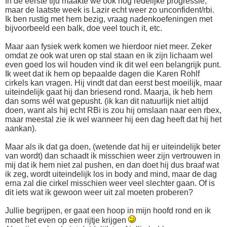
In de eerste tijd maakte we ook nog redelijke progressie,
maar de laatste week is Lazir echt weer zo unconfident/rbi.
Ik ben rustig met hem bezig, vraag nadenkoefeningen met
bijvoorbeeld een balk, doe veel touch it, etc.
Maar aan fysiek werk komen we hierdoor niet meer. Zeker
omdat ze ook wat uren op stal staan en ik zijn lichaam wel
even goed los wil houden vind ik dit wel een belangrijk punt.
Ik weet dat ik hem op bepaalde dagen die Karen Rohlf
cirkels kan vragen. Hij vindt dat dan eerst best moeilijk, maar
uiteindelijk gaat hij dan briesend rond. Maarja, ik heb hem
dan soms wél wat gepusht. (ik kan dit natuurlijk niet altijd
doen, want als hij echt RBi is zou hij omslaan naar een rbex,
maar meestal zie ik wel wanneer hij een dag heeft dat hij het
aankan).
Maar als ik dat ga doen, (wetende dat hij er uiteindelijk beter
van wordt) dan schaadt ik misschien weer zijn vertrouwen in
mij dat ik hem niet zal pushen, en dan doet hij dus braaf wat
ik zeg, wordt uiteindelijk los in body and mind, maar de dag
erna zal die cirkel misschien weer veel slechter gaan. Of is
dit iets wat ik gewoon weer uit zal moeten proberen?
Jullie begrijpen, er gaat een hoop in mijn hoofd rond en ik
moet het even op een rijtje krijgen