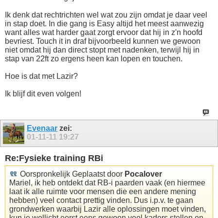
Ik denk dat rechtrichten wel wat zou zijn omdat je daar veel
in stap doet. In die gang is Easy altijd het meest aanwezig
want alles wat harder gaat zorgt ervoor dat hij in z'n hoofd
bevriest. Touch it in draf bijvoorbeeld kunnen we gewoon
niet omdat hij dan direct stopt met nadenken, terwijl hij in
stap van 22ft zo ergens heen kan lopen en touchen.
Hoe is dat met Lazir?
Ik blijf dit even volgen!
Evenaar
zei:
01-11-11
19:27
Re:Fysieke training RBi
Oorspronkelijk Geplaatst door
Pocalover
Mariel, ik heb ontdekt dat RB-i paarden vaak (en hiermee
laat ik alle ruimte voor mensen die een andere mening
hebben) veel contact prettig vinden. Dus i.p.v. te gaan
grondwerken waarbij Lazir alle oplossingen moet vinden,
kun je wellicht eerst eens gewoon veel kaders stellen en