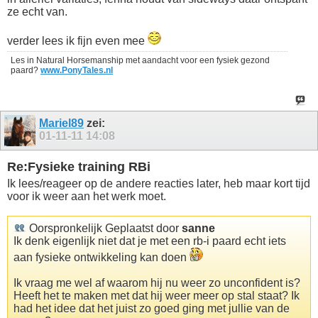
ze echt van.
verder lees ik fijn even mee
Les in Natural Horsemanship met aandacht voor een fysiek gezond
paard?
www.PonyTales.nl
Mariel89
zei:
01-11-11
14:08
Re:Fysieke training RBi
Ik lees/reageer op de andere reacties later, heb maar kort tijd
voor ik weer aan het werk moet.
Oorspronkelijk Geplaatst door
sanne
Ik denk eigenlijk niet dat je met een rb-i paard echt iets
aan fysieke ontwikkeling kan doen
Ik vraag me wel af waarom hij nu weer zo unconfident is?
Heeft het te maken met dat hij weer meer op stal staat? Ik
had het idee dat het juist zo goed ging met jullie van de