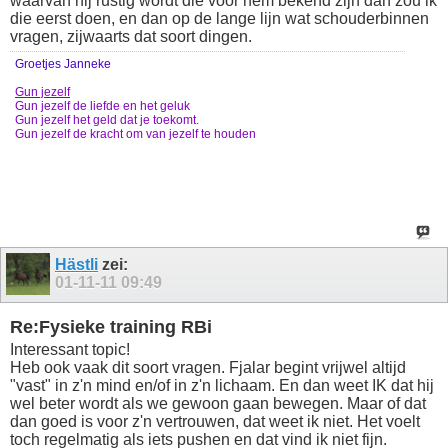
waarvan hij rustig wordt die voor hem bekend zijn dan zou ik
die eerst doen, en dan op de lange lijn wat schouderbinnen
vragen, zijwaarts dat soort dingen.
Groetjes Janneke
Gun jezelf
Gun jezelf de liefde en het geluk
Gun jezelf het geld dat je toekomt.
Gun jezelf de kracht om van jezelf te houden
Hästli
zei:
01-11-11
09:49
Re:Fysieke training RBi
Interessant topic!
Heb ook vaak dit soort vragen. Fjalar begint vrijwel altijd
"vast" in z'n mind en/of in z'n lichaam. En dan weet IK dat hij
wel beter wordt als we gewoon gaan bewegen. Maar of dat
dan goed is voor z'n vertrouwen, dat weet ik niet. Het voelt
toch regelmatig als iets pushen en dat vind ik niet fijn.