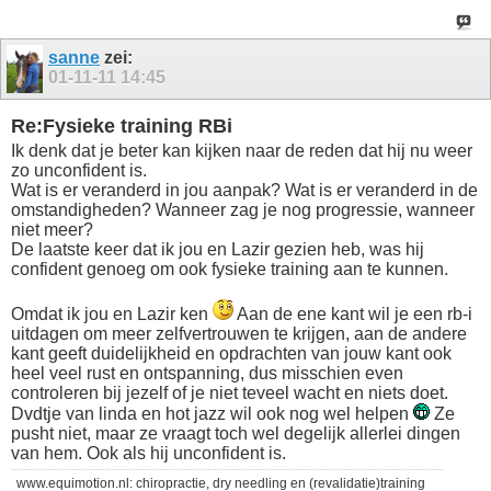
sanne
zei:
01-11-11
14:45
Re:Fysieke training RBi
Ik denk dat je beter kan kijken naar de reden dat hij nu weer
zo unconfident is.
Wat is er veranderd in jou aanpak? Wat is er veranderd in de
omstandigheden? Wanneer zag je nog progressie, wanneer
niet meer?
De laatste keer dat ik jou en Lazir gezien heb, was hij
confident genoeg om ook fysieke training aan te kunnen.
Omdat ik jou en Lazir ken
Aan de ene kant wil je een rb-i
uitdagen om meer zelfvertrouwen te krijgen, aan de andere
kant geeft duidelijkheid en opdrachten van jouw kant ook
heel veel rust en ontspanning, dus misschien even
controleren bij jezelf of je niet teveel wacht en niets doet.
Dvdtje van linda en hot jazz wil ook nog wel helpen
Ze
pusht niet, maar ze vraagt toch wel degelijk allerlei dingen
van hem. Ook als hij unconfident is.
www.equimotion.nl: chiropractie, dry needling en (revalidatie)training