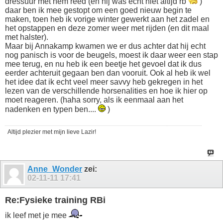
dressuur met hem reed (en hij was echt niet altijd rb
)
daar ben ik mee gestopt om een goed nieuw begin te
maken, toen heb ik vorige winter gewerkt aan het zadel en
het opstappen en deze zomer weer met rijden (en dit maal
met halster).
Maar bij Annakamp kwamen we er dus achter dat hij echt
nog panisch is voor de beugels, moest ik daar weer een stap
mee terug, en nu heb ik een beetje het gevoel dat ik dus
eerder achteruit gegaan ben dan vooruit. Ook al heb ik wel
het idee dat ik echt veel meer savvy heb gekregen in het
lezen van de verschillende horsenalities en hoe ik hier op
moet reageren. (haha sorry, als ik eenmaal aan het
nadenken en typen ben....
)
Altijd plezier met mijn lieve Lazir!
Anne_Wonder
zei:
02-11-11
17:41
Re:Fysieke training RBi
ik leef met je mee