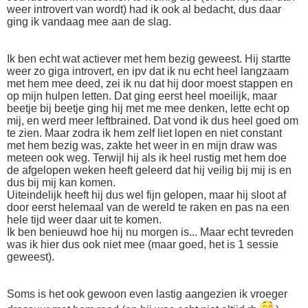
weer introvert van wordt) had ik ook al bedacht, dus daar
ging ik vandaag mee aan de slag.
Ik ben echt wat actiever met hem bezig geweest. Hij startte
weer zo giga introvert, en ipv dat ik nu echt heel langzaam
met hem mee deed, zei ik nu dat hij door moest stappen en
op mijn hulpen letten. Dat ging eerst heel moeilijk, maar
beetje bij beetje ging hij met me mee denken, lette echt op
mij, en werd meer leftbrained. Dat vond ik dus heel goed om
te zien. Maar zodra ik hem zelf liet lopen en niet constant
met hem bezig was, zakte het weer in en mijn draw was
meteen ook weg. Terwijl hij als ik heel rustig met hem doe
de afgelopen weken heeft geleerd dat hij veilig bij mij is en
dus bij mij kan komen.
Uiteindelijk heeft hij dus wel fijn gelopen, maar hij sloot af
door eerst helemaal van de wereld te raken en pas na een
hele tijd weer daar uit te komen.
Ik ben benieuwd hoe hij nu morgen is... Maar echt tevreden
was ik hier dus ook niet mee (maar goed, het is 1 sessie
geweest).
Soms is het ook gewoon even lastig aangezien ik vroeger