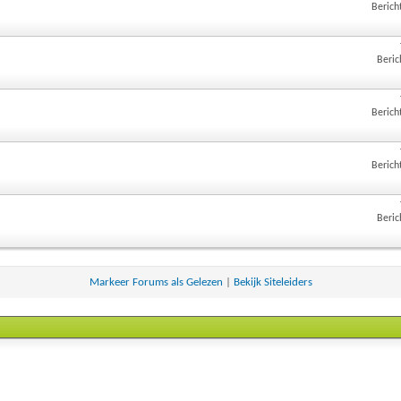
Berich
Beric
Berich
Berich
Beric
Markeer Forums als Gelezen
|
Bekijk Siteleiders