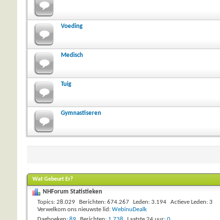
Voeding
Medisch
Tuig
Gymnastiseren
Wat Gebeurt Er?
NHForum Statistieken
Topics
28.029
Berichten
674.267
Leden
3.194
Actieve Leden
3
Verwelkom ons nieuwste lid:
WebinuDealk
Dagboeken
89
Berichten
1.738
Laatste 24 uur
0