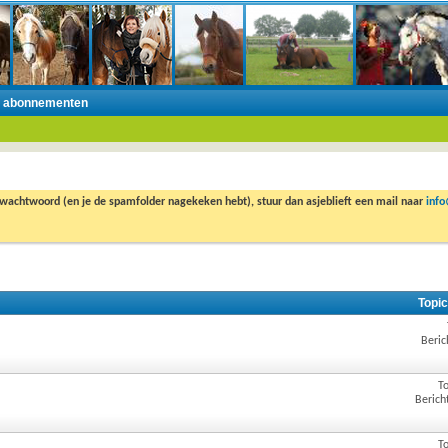
n abonnementen
 wachtwoord (en je de spamfolder nagekeken hebt), stuur dan asjeblieft een mail naar
inf
Topic
Beric
To
Berich
To