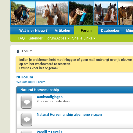
Wat is er Nieuw?
Artikelen
Forum
Dagboeken
Mij
FAQ
Kalender
Forum Acties
Snelle Links
Forum
Indien je problemen hebt met inloggen of geen mail ontvangt over je nieuwe
op om het wachtwoord te resetten.
Excuses voor het ongemak!
NHForum
Welkom bij NHForum.
Natural Horsemanship
Aankondigingen
Posts van de moderators
Natural Horsemanship algemene vragen
Parelli :: Level 1