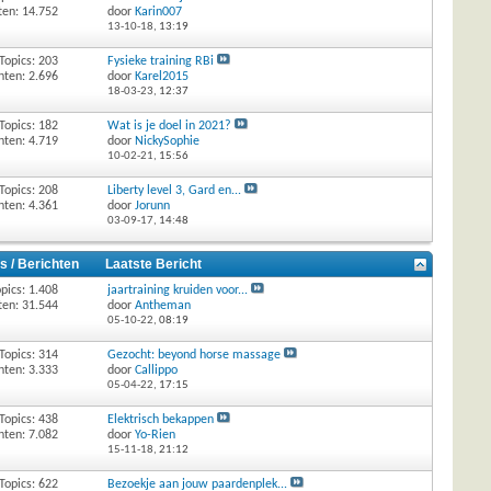
ten: 14.752
door
Karin007
13-10-18,
13:19
Topics: 203
Fysieke training RBi
hten: 2.696
door
Karel2015
18-03-23,
12:37
Topics: 182
Wat is je doel in 2021?
hten: 4.719
door
NickySophie
10-02-21,
15:56
Topics: 208
Liberty level 3, Gard en...
hten: 4.361
door
Jorunn
03-09-17,
14:48
s / Berichten
Laatste Bericht
pics: 1.408
jaartraining kruiden voor...
ten: 31.544
door
Antheman
05-10-22,
08:19
Topics: 314
Gezocht: beyond horse massage
hten: 3.333
door
Callippo
05-04-22,
17:15
Topics: 438
Elektrisch bekappen
hten: 7.082
door
Yo-Rien
15-11-18,
21:12
Topics: 622
Bezoekje aan jouw paardenplek...