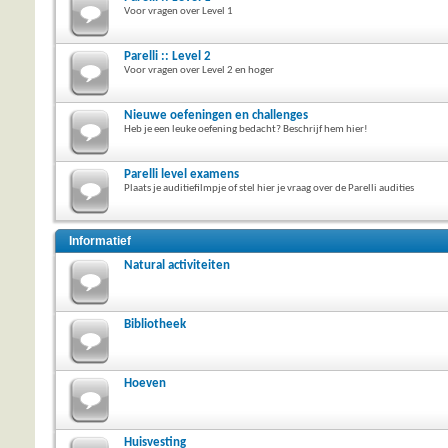
Voor vragen over Level 1
Parelli :: Level 2
Voor vragen over Level 2 en hoger
Nieuwe oefeningen en challenges
Heb je een leuke oefening bedacht? Beschrijf hem hier!
Parelli level examens
Plaats je auditiefilmpje of stel hier je vraag over de Parelli audities
Informatief
Natural activiteiten
Bibliotheek
Hoeven
Huisvesting