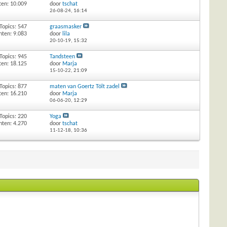
ten: 10.009
door
tschat
26-08-24,
16:14
Topics: 547
graasmasker
hten: 9.083
door
lila
20-10-19,
15:32
Topics: 945
Tandsteen
ten: 18.125
door
Marja
15-10-22,
21:09
Topics: 877
maten van Goertz Tölt zadel
ten: 16.210
door
Marja
06-06-20,
12:29
Topics: 220
Yoga
hten: 4.270
door
tschat
11-12-18,
10:36