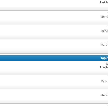
Berich
Beric
Beric
Beric
Topic
To
Berich
Beric
Beric