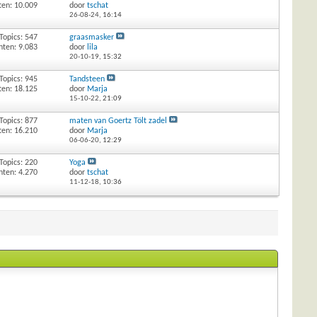
ten: 10.009
door
tschat
26-08-24,
16:14
Topics: 547
graasmasker
hten: 9.083
door
lila
20-10-19,
15:32
Topics: 945
Tandsteen
ten: 18.125
door
Marja
15-10-22,
21:09
Topics: 877
maten van Goertz Tölt zadel
ten: 16.210
door
Marja
06-06-20,
12:29
Topics: 220
Yoga
hten: 4.270
door
tschat
11-12-18,
10:36