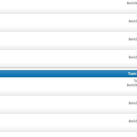
Berich
Beric
Beric
Beric
Topic
To
Berich
Beric
Beric