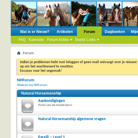
Wat is er Nieuw?
Artikelen
Forum
Dagboeken
Mij
FAQ
Kalender
Forum Acties
Snelle Links
Forum
Indien je problemen hebt met inloggen of geen mail ontvangt over je nieuwe
op om het wachtwoord te resetten.
Excuses voor het ongemak!
NHForum
Welkom bij NHForum.
Natural Horsemanship
Aankondigingen
Posts van de moderators
Natural Horsemanship algemene vragen
Parelli :: Level 1