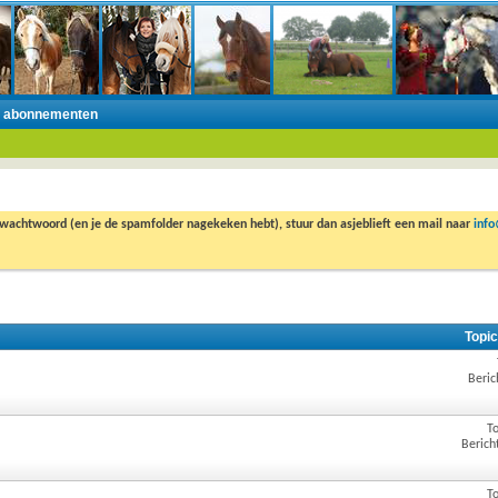
n abonnementen
 wachtwoord (en je de spamfolder nagekeken hebt), stuur dan asjeblieft een mail naar
inf
Topic
Beric
To
Berich
To