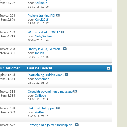
ten: 14.752
door
Karin007
13-10-18,
13:19
Topics: 203
Fysieke training RBi
hten: 2.696
door
Karel2015
18-03-23,
12:37
Topics: 182
Wat is je doel in 2021?
hten: 4.719
door
NickySophie
10-02-21,
15:56
Topics: 208
Liberty level 3, Gard en...
hten: 4.361
door
Jorunn
03-09-17,
14:48
s / Berichten
Laatste Bericht
pics: 1.408
jaartraining kruiden voor...
ten: 31.544
door
Antheman
05-10-22,
08:19
Topics: 314
Gezocht: beyond horse massage
hten: 3.333
door
Callippo
05-04-22,
17:15
Topics: 438
Elektrisch bekappen
hten: 7.082
door
Yo-Rien
15-11-18,
21:12
Topics: 622
Bezoekje aan jouw paardenplek...