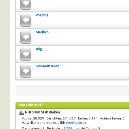
Voeding
Medisch
Tuig
Gymnastiseren
Wat Gebeurt Er?
NHForum Statistieken
Topics
28.029
Berichten
674.267
Leden
3.194
Actieve Leden
3
Verwelkom ons nieuwste lid:
WebinuDealk
Dagboeken
89
Berichten
1.738
Laatste 24 uur
0