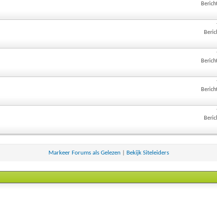
Berich
Beric
Berich
Berich
Beric
Markeer Forums als Gelezen
|
Bekijk Siteleiders