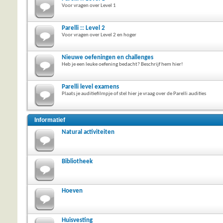
Voor vragen over Level 1
Parelli :: Level 2
Voor vragen over Level 2 en hoger
Nieuwe oefeningen en challenges
Heb je een leuke oefening bedacht? Beschrijf hem hier!
Parelli level examens
Plaats je auditiefilmpje of stel hier je vraag over de Parelli audities
Informatief
Natural activiteiten
Bibliotheek
Hoeven
Huisvesting