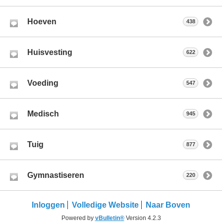
Hoeven
438
Huisvesting
622
Voeding
547
Medisch
945
Tuig
877
Gymnastiseren
220
Inloggen
Volledige Website
Naar Boven
Powered by
vBulletin®
Version 4.2.3