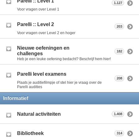
Parelli :: Level 1
1.127
Voor vragen over Level 1
Parelli :: Level 2
203
Voor vragen over Level 2 en hoger
Nieuwe oefeningen en
182
challenges
Heb je een leuke oefening bedacht? Beschrijf hem hier!
Parelli level examens
208
Plaats je auditiefilmpje of stel hier je vraag over de
Parelli audities
Informatief
Natural activiteiten
1.408
Bibliotheek
314